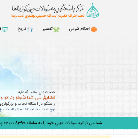
احكام شرعي
تفسير
تاريخ
ك
حضرت علي سلام الله عليه
اَلصّادِقُ عَلى شَفا مَنْجاةٍ وَكَرامَةٍ وَ
راستگو در آستانه نجات و بزرگوارى
نهج البلاغه، خطبه 86؛ ميزان الحكمه، ج 10، ص 63 .
شما مي توانيد سوالات ديني خود را به سامانه «30001939» پيامك كنيد.