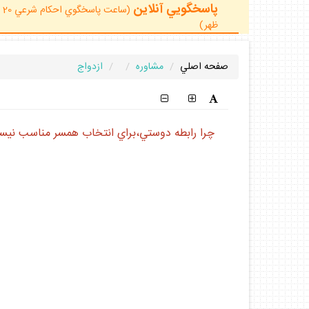
پاسخگويي آنلاين
ظهر)
صفحه اصلي
مشاوره
ازدواج
چرا رابطه دوستي،براي انتخاب همسر مناسب ني