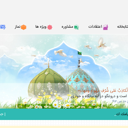
تابخانه
اعتقادات
مشاوره
ويژه ها
نماز
الْكاذِبُ عَلى شُرُفِ مَهْواةٍ وَمَهانَةٍ؛
 است و دروغگو در لبه پرتگاه و خوارى.
_
|
جمعه 6