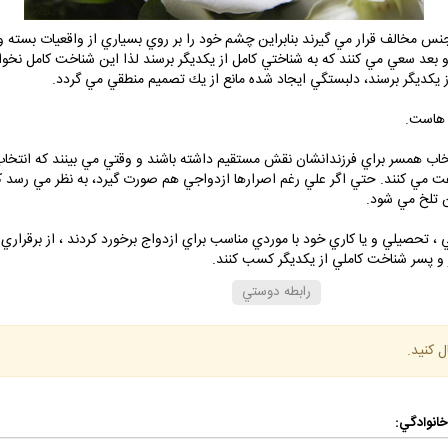
الف قرار مي گيرند بنابراين چشم خود را بر روي بسياري از واقعيات بسته و ش
 و بعد سعي مي كنند كه به شناختي كامل از يكديگر برسند لذا اين شناخت كامل ن
يكديگر برسند، دلبستگي ايجاد شده مانع از يك تصميم منطقي مي گردد.
 هاست.
تخاب همسر براي فرزندانشان نقش مستقيم داشته باشند و وقتي مي بينند كه انتخاب 
ت مي كنند. حتي اگر علي رغم اصرارها ازدواجي هم صورت گيرد، به نظر مي رسد كه 
ن تلخ مي شود.
تحصيلي و يا كاري خود با موردي مناسب براي ازدواج برخورد كردند ، از برقراري ر
 و پسر شناخت كاملي از يكديگر كسب كنند.
رابطه دوستي
ل كنيد.
 خانوادگي: