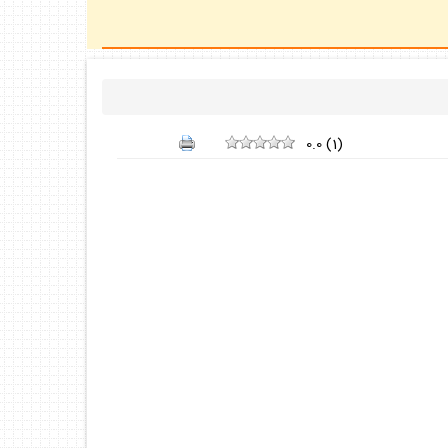
0.0
(
1
)