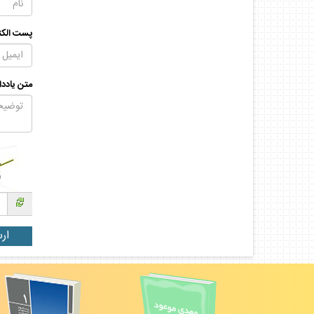
پست الكت
متن يادد