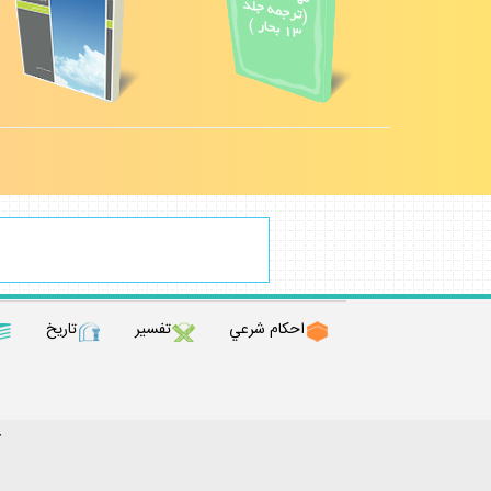
احكام شرعي
تفسير
تاريخ
ك