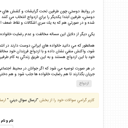
در روابط دوستي چون طرفين تحت گرايشات و كشش هاي جنس مخ
دوستي، طرفين ابتدا يكديگر را براي ازدواج انتخاب مي كنند
شده و در صورتي هم كه به يك سري اشكالات و نقاط ضعف از 
يكي ديگر از دلايل اين مساله مخالفت و عدم رضايت خانواده
همانطور كه مي دانيد خانواده هاي ايراني دوست دارند در ان
شود، واكنش منفي نشان داده و با ازدواج فرزندان خود مخالف
خود با اين ازدواج هستند و به اين طريق زندگي به كام طرفي
در هر صورت توصيه مي شود كه اگر جوانان در محيط اجتماعي ، 
جريان بگذارند تا هم رضايت خانواده ها جلب شود و هم دختر
ازدواج
كاربر گرامي سوالات خود را از بخش
"ارسال سوال ديني "
ارسا
نام و نام