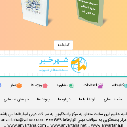
كتابخانه
كتابخانه
اعتقادات
مشاوره
ويژه ها
نماز
صفحه اصلي
ارتباط با ما
درباره ما
پيوند ها
بنر هاي تبليغاتي
ليه حقوق اين سايت متعلق به مركز پاسخگويي به سوالات ديني انوارطاها مي باشد
مركز پاسخگويي به سوالات ديني
انوارطاها
30001939
anvartaha@yahoo.com
::
www.anvartaha.com
::
www.anvartaha.net
::
www.anvartaha.ir