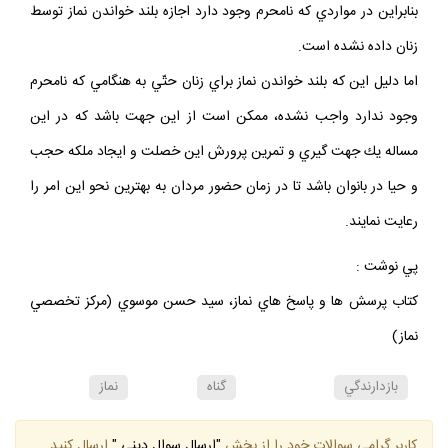
بنابراين در مواردي كه نامحرم وجود دارد اجازه بلند خواندن نماز توسط
زنان داده نشده است.
اما دليل اين كه بلند خواندن نماز براي زنان حتّي به هنگامي كه نامحرم
وجود ندارد واجب نشده، ممكن است از اين جهت باشد كه در اين
مساله يك جهت‏ گيري و تمرين پرورش اين خصلت و ايجاد ملكه حجب
و حيا در بانوان باشد تا در زمان حضور مردان به بهترين نحو اين امر را
رعايت نمايند.
پي نوشت :
كتاب پرسش ها و پاسخ هاي نماز، سيد حسن موسوي (مركز تخصصي
نماز)
بازدارندگي
گناه
نماز
كاربر گرامي سوالات خود را از بخش
"ارسال سوال ديني "
ارسال كنيد.