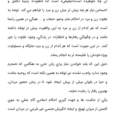
آن چه نكوهيده است«تبعيض» است اما «تفاوت» زمينه تكامل و
احساس نياز هر چه بيش تر ميان زن و مرد را فراهم مي كند. توجه به
تفاوت زن و مرد در احكام نماز، وضو، حجاب و ... همگي در همين راستا
است كه هر كدام از زن و مرد به اين واقعيت بيش تر توجّه داشته
باشند و در چگونگي رفتارها و انتظارات در زندگي، وجود تفاوت را باور
كنند. در اين صورت است كه هر كدام از زن و مرد، جايگاه و مسئوليّت
ويژه خودش را شايسته تر به انجام رساند.
دليل اين كه بلند خواندن نماز براي زنان حتي به هنگامي كه نامحرم
وجود ندارد واجب نشده، نيز توجّه به همين نكته است كه روحيه متانت
و حيا در بانوان بيش از پيش ايجاد شود تا در زمان حضور مردان،
بهترين رفتار را رعايت نمايند.
يكي از حكمت‏ ها و جهت‏ گيري احكام اسلامي گام عملي به سوي
كاستن از ميزان تهيج و ايجاد انگيزش جنسي غير شرعي در مردان است