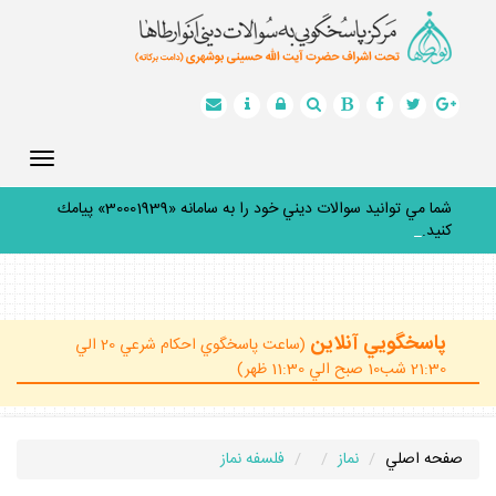
Toggle
gation
شما مي توانيد سوالات ديني خود را به سامانه «30001939» پيامك
كنيد.
_
پاسخگويي آنلاين
(ساعت پاسخگوي احكام شرعي 20 الي
21:30 شب10 صبح الي 11:30 ظهر)
صفحه اصلي
نماز
فلسفه نماز