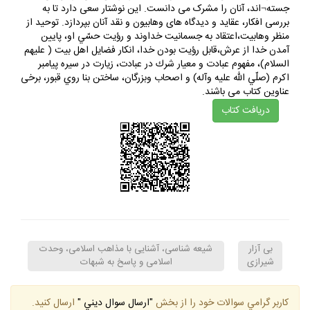
عبدالوهاب به دلیل اینکه شیعیان به انبیاء و اولیای الهی توسل می
جسته¬اند، آنان را مشرک می دانست. این نوشتار سعی دارد تا به
بررسی افکار، عقاید و دیدگاه های وهابیون و نقد آنان بپردازد. توحيد از
منظر وهابيت،اعتقاد به جسمانيت خداوند و رؤيت حسّي او، پايين
آمدن خدا از عرش،قابل رؤيت بودن خدا، انكار فضايل اهل بيت ( عليهم
السلام)، مفهوم عبادت و معيار شرك در عبادت، زيارت در سيره پيامبر
اكرم (صلّي الله عليه وآله) و اصحاب وبزرگان، ساختن بنا روي قبور، برخی
عناوین کتاب می باشند.
دريافت كتاب
بى‏ آزار
شيعه شناسى، آشنايى با مذاهب اسلامى، وحدت
شيرازى
اسلامى و پاسخ به شبهات