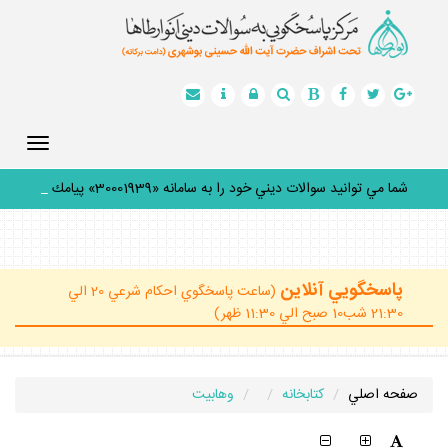
Toggle
gation
شما مي توانيد سوالات ديني خود را به سامانه «30001939» پيامك
كن
_
پاسخگويي آنلاين
(ساعت پاسخگوي احكام شرعي 20 الي
21:30 شب10 صبح الي 11:30 ظهر)
صفحه اصلي
كتابخانه
وهابیت