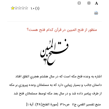
1.0
(
1
)
منظور از فتح المبين در قرآن كدام فتح هست؟
اشاره به وعده فتح مكه است كه در سال هشتم هجري اتفاق افتاد
داستان جالب و بسيار زيبايي دارد كه به مسلمانان وعده پيروزي بر مكه
از طرف پيامبر داده شد و در سال بعد مكه توسط مسلمانان فتح شد
منبع:تفسير القمي ج‏2 ص310 [سورة الفتح(48): آية 1]