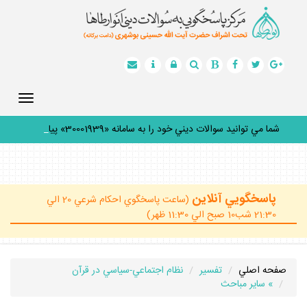
Toggle
gation
شما مي توانيد سوالات ديني خود را به سامانه «30001939» پيامك
_
پاسخگويي آنلاين
(ساعت پاسخگوي احكام شرعي 20 الي
21:30 شب10 صبح الي 11:30 ظهر)
صفحه اصلي
تفسير
نظام اجتماعي-سياسي در قرآن
» ساير مباحث