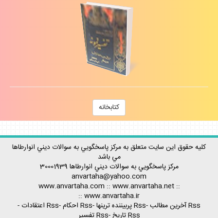
كتابخانه
كليه حقوق اين سايت متعلق به مركز پاسخگويي به سوالات ديني انوارطاها
مي باشد
مركز پاسخگويي به سوالات ديني
انوارطاها
30001939
anvartaha@yahoo.com
www.anvartaha.com
::
www.anvartaha.net
::
::
www.anvartaha.ir
Rss آخرين مطالب
-
Rss پربيننده ترينها
-
Rss احكام
-
Rss اعتقادات
-
Rss تاريخ
-
Rss تفسير