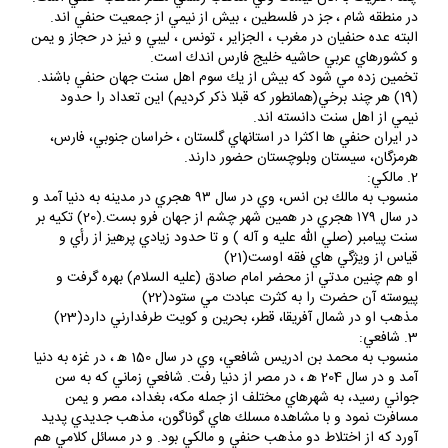
در منطقه شام ، جز در فلسطين ، بيش از نيمي از جمعيت حنفي اند.
البته عده حنفيان در مغرب ، الجزاير ، تونس ، ليبي و نيز در حجاز و يمن
و كشور‌هاي عربي حاشيه خليج فارس اندك است.
تخمين زده مي شود كه بيش از يك سوم اهل سنت جهان حنفي باشند.
(19) هر چند برخي(همانطور كه قبلا ذكر كرديم) اين تعداد را حدود
نيمي از اهل سنت دانسته اند.
در ايران حنفي ها اكثرا در استانهاي گلستان ، خراسان جنوبي، فارس،
هرمزگان، سيستان وبلوچستان حضور دارند.
2. مالكي:
منسوب به مالك بن انس، وي در سال ۹۳ هجري در مدينه به دنيا آمد و
در سال ۱۷۹ هجري در همين شهر چشم از جهان فرو بست.(20) تكيه بر
سنت پيامبر (صلي الله عليه و آله ) و تا حدود زيادي پرهيز از رأي و
قياس از ويژگي هاي فقه اوست(21)
او هم چنين مدتي از محضر امام صادق (عليه السلام) بهره گرفت و
پيوسته آن حضرت را به كثرت عبادت مي ستود(22)
مذهب او در شمال آفريقا، قطر، بحرين و كويت طرفدارني دارد(23)
3. شافعي:
منسوب به محمد بن ادريس شافعي، وي در سال 150 ه‍ ، در غزه به دنيا
آمد و در سال 204 ه‍ ، در مصر از دنيا رفت. شافعي زماني كه به سن
جواني رسيد، به شهرهاي مختلف از جمله مكه، بغداد، مصر و يمن
مسافرت نمود و با مشاهده مسلك هاي گوناگون، مذهب جديدي پديد
آورد كه از اختلاط دو مذهب حنفي و مالكي بود. و در مسائل كلامي هم