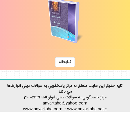
كتابخانه
كليه حقوق اين سايت متعلق به مركز پاسخگويي به سوالات ديني انوارطاها
مي باشد
مركز پاسخگويي به سوالات ديني
انوارطاها
30001939
anvartaha@yahoo.com
www.anvartaha.com
::
www.anvartaha.net
::
::
www.anvartaha.ir
Rss آخرين مطالب
-
Rss پربيننده ترينها
-
Rss احكام
-
Rss اعتقادات
-
Rss تاريخ
-
Rss تفسير