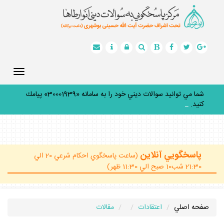
Toggle
gation
شما مي توانيد سوالات ديني خود را به سامانه «30001939» پيامك
كنيد.
_
پاسخگويي آنلاين
(ساعت پاسخگوي احكام شرعي 20 الي
21:30 شب10 صبح الي 11:30 ظهر)
صفحه اصلي
اعتقادات
مقالات