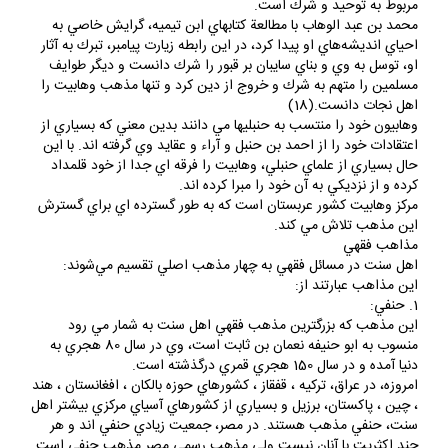
مربوط به توحيد و شرك است.
محمد بن عبد الوهاب با مطالعة كتابهاي ابن تيميه، گرايش خاصي به
احياي انديشه‌هاي او پيدا كرد، در اين رابطه زيارت پيامبر، تبرك به آثار
او، توسل به وي و بناي سايبان بر قبور را شرك دانست و ديگر طوايف
مسلمين را متهم به شرك و خروج از دين كرد و تنها مذهب وهابيت را
اهل نجات دانست.(18)
وهابيون خود را منتسب به حنبليها مي دانند بدين معني كه بسياري از
اعتقادات خود را از احمد بن حنبل و آراء و عقايد وي گرفته اند. با اين
حال بسياري از علماي حنبلي، وهابيت را فرقه اي جدا از خود قلمداد
كرده و از نزديكي به آن خود را مبرا كرده اند.
مركز وهابيت كشور عربستان است كه به طور گسترده اي براي گسترش
اين مذهب تلاش مي كند.
مذاهب فقهي
اهل سنت در مسائل فقهي به چهار مذهب اصلي تقسيم مي‌شوند:
اين مذاهب عبارتند از:
1. حنفي:
اين مذهب كه بزرگترين مذهب فقهي اهل سنت به شمار مي رود
منسوب به ابو حنيفه نعمان بن ثابت است، وي در سال 80 هجري به
دنيا آمده و در سال 150 هجري قمري درگذشته است.
امروزه، در عراق، تركيه ، قفقاز ، كشور‌هاي حوزه بالكان ، افغانستان ، هند
، چين ، پاكستان، برزيل و بسياري از كشور‌هاي آسياي مركزي بيشتر اهل
سنت، حنفي مذهب هستند. در مصر، جمعيت زيادي حنفي اند و هر
چند اكثريت با آنان نيست ولي مذهب رسمي مصر مذهب حنفي است.