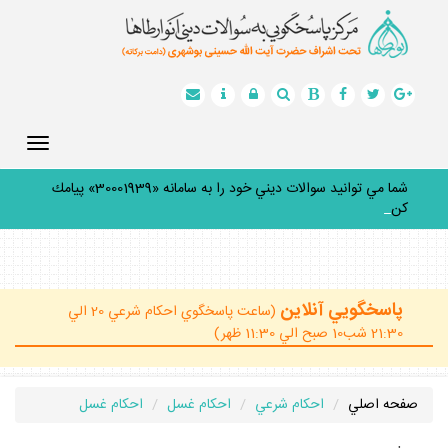
Toggle
gation
شما مي توانيد سوالات ديني خود را به سامانه «30001939» پيامك
كنيد.
_
پاسخگويي آنلاين
(ساعت پاسخگوي احكام شرعي 20 الي
21:30 شب10 صبح الي 11:30 ظهر)
صفحه اصلي
احكام شرعي
احكام غسل
احكام غسل