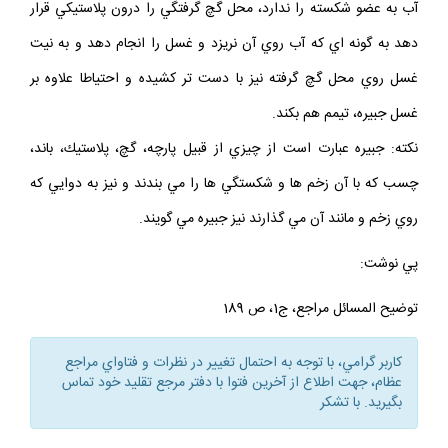
آب به عضو شكسته را ندارد، محل گچ گرفتگي را درون پلاستيكي قرار
دهد به گونه اي كه آب روي آن نريزد و غسل را انجام دهد و به نيت
غسل روي محل گچ گرفته نيز با دست تر كشيده و احتياطا علاوه بر
غسل جبيره، تيمم هم بكند.
نكته: جبيره عبارت است از چيزي از قبيل پارچه، گچ، پلاستيك، باند،
چسب كه با آن زخم ها و شكستگي ها را مي بندند و نيز به دوايي كه
روي زخم و مانند آن مي گذارند نيز جبيره مي گويند.
پي نوشت:
توضيح المسائل مراجع، ج‌1، ص 189
كاربر گرامي، با توجه به احتمال تغيير در نظرات و فتاواي مراجع
عظام، جهت اطلاع از آخرين فتوا با دفتر مرجع تقليد خود تماس
بگيريد. با تشكر