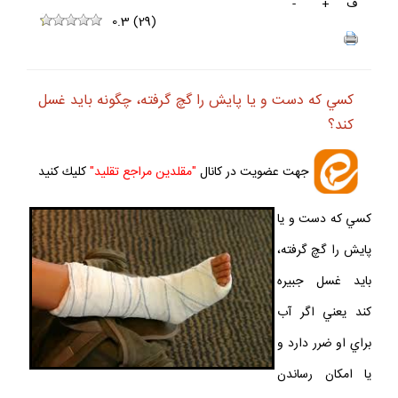
ف
+
-
0.3
(
29
)
كسي كه دست و يا پايش را گچ گرفته، چگونه بايد غسل
كند؟
جهت عضويت در كانال
"مقلدين مراجع تقليد"
كليك كنيد
كسي كه دست و يا
پايش را گچ گرفته،
بايد غسل جبيره
كند يعني اگر آب
براي او ضرر دارد و
يا امكان رساندن