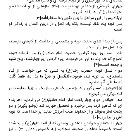
سوم: اگر حقّى از بندگان خدا برعهده توست (قرضى گرفته اى و پس
نداده‌اى يا به زور چيزى را از مردم گرفته اى و يا...) ادا كنى؛
چهارم: اگر حقّى از خدا بر عهده توست (مثلا نمازهايى از تو قضا شده و
نخوانده اى) آن ها را ادا كنى و....
آن‌گاه پس از اين مراحل با زبان بگويى:«استغفرالله»[3]
پس توبه يك لفظ نيست؛ بلكه يك تحوّل در درون انسان و زندگى او
است.
پس از پيدا شدن حالت توبه و پشيمانى و ندامت از كارهاى ناپسند،
چند عمل سزاوار است:
يك - سه روز روزه گرفتن؛ حضرت امام صادق(ع) مى‏ فرمايد:«توبه
نصوح كه خداوند به آن امر فرموده، روزه گرفتن روز چهارشنبه، پنج شنبه
و جمعه است»[4]
دو - غسل توبه؛ حضرت رضا(ع) به كسى كه مى ‏خواست از گناه
«استماع» غنا توبه كند، فرمود:«فَاغْتَسِلْ وَ صَلِّ مَا بَدَا لَكَ فَلَقَدْ كُنْتَ
مُقِيماً عَلَى أَمْرٍ عَظِيم»
[5]؛«برخيز و غسل كن و هر چه مي خواهي نماز بخوان زيرا مداومت بر
گناه بزرگي مي كردي»
سه - خواندن دو يا چهار ركعت نماز؛ امام صادق(ع) مى‏ فرمايد:«هر بنده
‏اى كه گناهى كرد، پس برخيزد و تحصيل طهارت كند (وضو بگيرد) و دو
ركعت نماز بخواند و از خداوند طلب آمرزش نمايد، بر خدا است كه توبه
‏اش را بپذيرد.»[6]
چهار - استغفار و خواندن دعاهاى توبه‏ اى كه از ائمه اطهار(ع) وارد شده