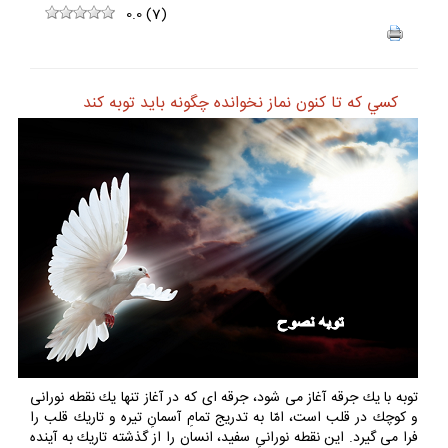
0.0
(
7
)
كسي كه تا كنون نماز نخوانده چگونه بايد توبه كند
توبه با يك جرقه آغاز مى شود، جرقه اى كه در آغاز تنها يك نقطه نورانى
و كوچك در قلب است، امّا به تدريج تمامِ آسمانِ تيره و تاريك قلب را