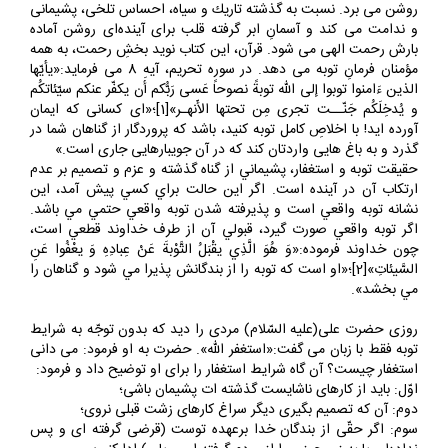
فرا مى گيرد. اين نقطه نورانىِ سفيد، انسان را از گذشته تاريك به آينده
روشن مى برد. نسبت به گذشته تاريك و سياه، احساس تلخى، پشيمانى
و ندامت مى كند و آسمانِ ابر گرفته قلب براى آينده‌اى روشن آماده
بارش رحمت الهى مى شود. قرآن، اين كتاب نويد بخشِ رحمت، به همه
مؤمنان فرمانِ توبه مى دهد. در سوره تحريم، آيه 8 مى فرمايد:«يأيّها
الذين ءَامنوا توبوا إلى الله توبةً نصوحاً عَسى رَبُّكم أَن يكفّر عنكم سيّئاتكُم
و يُدخِلَكُم جَنّــت تجرى مِن تحتها الأَنهـر»[1]؛«اى كسانى كه ايمان
آورده ايد! با اخلاصِ كامل توبه كنيد، باشد كه پروردگار از گناهان شما در
گذرد و به باغ هايى واردتان كند كه در آن جويبارهايى جارى است.»
حقيقت توبه و استغفار، پشيماني از گناه گذشته و عزم و تصميم بر عدم
ارتكاب آن در آينده است. اگر اين حالت براي كسي پيش آمد، اين
نشانه توبه واقعي است و پذيرفته شدن توبه واقعي حتمي مي باشد.
اگر توبه واقعي صورت گيرد، قبولي آن از طرف خداوند قطعي است،
چون خداوند فرموده:«وَ هُوَ الَّذِي يقْبَلُ التَّوْبةَ عَنْ عِبادِهِ وَ يعْفُوا عَنِ
السَّيئاتِ»[2]؛«او است كه توبه را از بندگانش پذيرا مي‏ شود و گناهان را
مي ‏بخشد».
روزى حضرت على(عليه السّلام) مردى را ديد كه بدون توجّه به شرايط
توبه فقط با زبان مى گفت:«استغفر الله». حضرت به او فرمود: مى دانى
استغفار چيست؟ آن گاه شرايط استغفار را براى او توضيح داد و فرمود:
اوّل: بايد از كارهاى ناشايست گذشته ات پشيمان باشى؛
دوم: آن كه تصميم بگيرى ديگر سراغ كارهاى زشت قبلى نروى؛