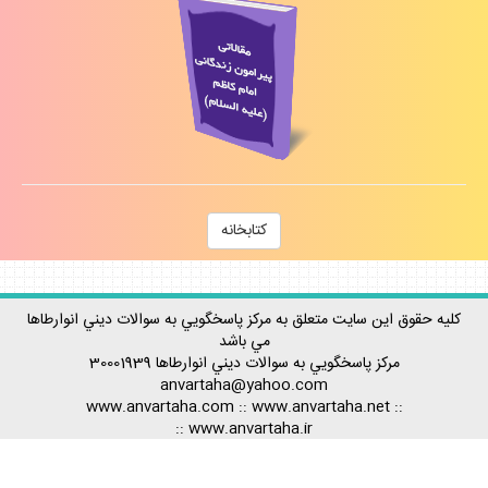
كتابخانه
كليه حقوق اين سايت متعلق به مركز پاسخگويي به سوالات ديني انوارطاها
مي باشد
مركز پاسخگويي به سوالات ديني
انوارطاها
30001939
anvartaha@yahoo.com
www.anvartaha.com
::
www.anvartaha.net
::
::
www.anvartaha.ir
Rss آخرين مطالب
-
Rss پربيننده ترينها
-
Rss احكام
-
Rss اعتقادات
-