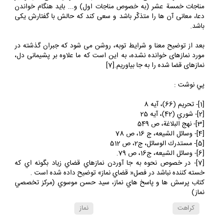
است؛ خصوصاً دعاهاى صحيفه سجاديه (به خصوص دعاى 31) و نيز
مناجات خمسة عشر (به خصوص مناجات اول) و... بايد هنگام خواندن
دعا، معانى آن ها را متذكّر باشد و سعى كند كه حالش با گفتارش يكى
باشد.
بعد از توضيح معنا و شرايط توبه، روشن مى شود كه جبران گذشته در
مورد نمازهاى خوانده نشده، به اين است كه ما علاوه بر پشيمانى دل،
نمازهاى قضا شده را به جا بياوريم.[7]
پي نوشت :
[1]- تحريم (66)، آيه 8
[2]- شوري (42)، آيه 25
[3]- نهج البلاغة، ص 549
[4]- وسائل ‏الشيعه، ج 16، ص 78
[5]- مستدرك‏ الوسائل، ج2، ص 512
[6]- وسائل‏ الشيعه، ج16، ص 79.
[7]- در خصوص نحوه به جا آوردن نمازهاي قضاي زياد بگونه اي كه
خسته كننده نباشد در فصل« قضاي نماز» توضيح داده شده است .
كتاب پرسش ها و پاسخ هاي نماز، سيد حسن موسوي (مركز تخصصي
نماز)
كراهت
نماز