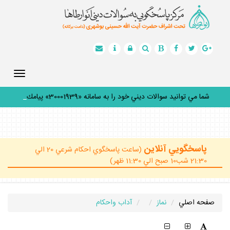
Toggle
gation
شما مي توانيد سوالات ديني خود را به سامانه «30001939» پيامك
كني
_
پاسخگويي آنلاين
(ساعت پاسخگوي احكام شرعي 20 الي
21:30 شب10 صبح الي 11:30 ظهر)
صفحه اصلي
نماز
آداب واحکام