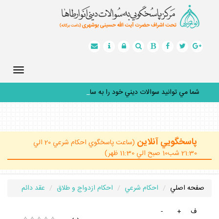
Toggle
gation
شما مي توانيد سوالات ديني خود را به سامان
_
پاسخگويي آنلاين
(ساعت پاسخگوي احكام شرعي 20 الي
21:30 شب10 صبح الي 11:30 ظهر)
صفحه اصلي
احكام شرعي
احكام ازدواج و طلاق
عقد دائم
ف
+
-