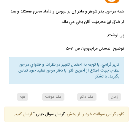
همه مراجع: پدر شوهر و مادر زن بر عروس و داماد محرم هستند و بعد
از طلاق نيز محرميّت آنان باقي مي ماند .
پي نوشت:
توضيح المسائل مراجع،ج1، ص 503
كاربر گرامي، با توجه به احتمال تغيير در نظرات و فتاواي مراجع
عظام، جهت اطلاع از آخرين فتوا با دفتر مرجع تقليد خود تماس
بگيريد. با تشكر
زمان
عقد دائم
عقد موقت
هبه
كاربر گرامي سوالات خود را از بخش
"ارسال سوال ديني "
ارسال كنيد.