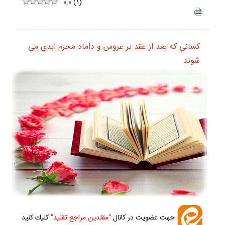
0.0
(
1
)
كساني كه بعد از عقد بر عروس و داماد محرم ابدي مي
شوند
جهت عضويت در كانال
"مقلدين مراجع تقليد"
كليك كنيد