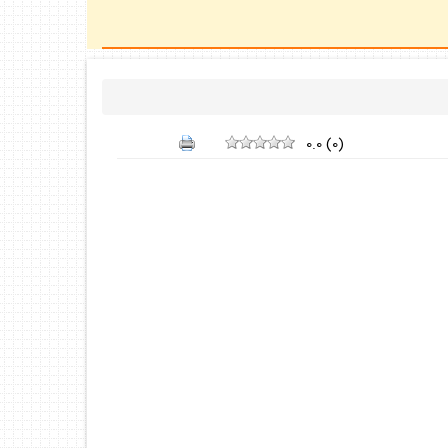
0.0
(
0
)