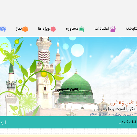
تابخانه
اعتقادات
مشاوره
ويژه ها
نماز
اربعين حسيني
 الأَمنِ وَ السُّرورِ
مگر با امنيّت و دل خوشى .
_
|
پنج ش