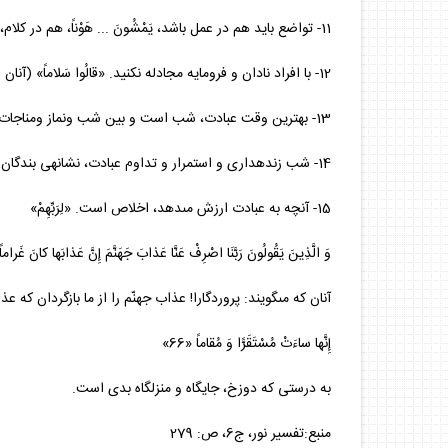
11- تواضع بايد هم در عمل باشد، يَمْشُونَ‏ ... هَوْناً، هم در كلام، «قالُوا سَلاماً» و هم در عبادت. «سُجَّداً وَ قِياماً»
12- با افراد نادان و فرومايه مجادله نكنيد. «قالُوا سَلاماً» (آنان سخنى در شأن خود مى‏گويند، ولى شما سخنى عالمانه و كريمانه بگوييد)
13- بهترين وقت عبادت، شب است و بين شب ونماز ومناجات، رابطه محكمى است. «يَبِيتُونَ لِرَبِّهِمْ» (فضاى آرام، دورى از ريا، تمركز فكر، از بركات شب است)
14- شب زنده‏دارى و استمرار و تداوم عبادت، نشانه‏ى بندگان خاصّ خداوند است. (فعل مضارع‏ «يَبِيتُونَ» نشانه‏ى استمرار است)
15- آنچه به عبادت ارزش مى‏دهد، اخلاص است. «لِرَبِّهِمْ»
وَ الَّذِينَ يَقُولُونَ رَبَّنَا اصْرِفْ عَنَّا عَذابَ جَهَنَّمَ إِنَّ عَذابَها كانَ غَراماً «
آنان كه مى‏گويند: پروردگارا! عذاب جهنّم را از ما بازگردان كه 
إِنَّها ساءَتْ مُسْتَقَرًّا وَ مُقاماً «66»
به درستى كه دوزخ، جايگاه و منزلگاه بدى است.
منبع:تفسير نور، ج‏6، ص: 279