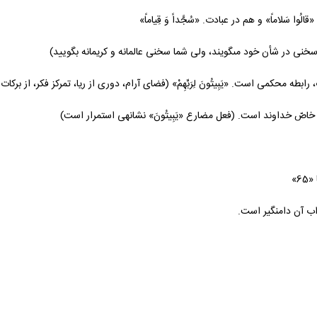
65»
عذاب آن دامنگير است.