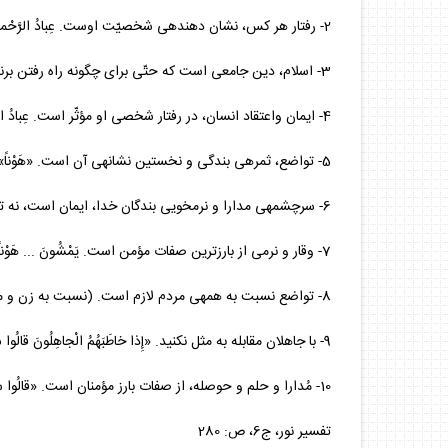
2- رفتار هر كس، نشان دهنده‏ى شخصيّت اوست. عِبادُ الرَّحْمنِ‏ ... يَمْشُونَ عَلَى الْأَرْضِ هَوْناً (بندگان خاص خداوند، مظهر تواضع هستند.)
3- اسلام، دين جامعى است كه حتّى براى چگونه راه رفتن برنامه دارد. «يَمْشُونَ عَلَى الْأَرْضِ هَوْناً»
4- ايمان واعتقاد انسان، در رفتار شخصى او مؤثّر است. عِبادُ الرَّحْمنِ‏ ... يَمْشُونَ‏
5- تواضع، ثمره‏ى بندگى و نخستين نشانه‏ى آن است. «هَوْناً»
6- سرچشمه‏ى مدارا و نرمخويى بندگان خدا، ايمان است، نه ترس و ضعف آنان. عِبادُ الرَّحْمنِ الَّذِينَ يَمْشُونَ‏ ...
7- وقار و نرمى از بارزترين صفات مؤمن است. يَمْشُونَ‏ ... هَوْناً
8- تواضع نسبت به همه‏ى مردم لازم است. (نسبت به زن و مرد، كوچك وبزرگ، دانا و نادان). يَمْشُونَ‏ ... هَوْناً ... قالُوا سَلاماً
9- با جاهلان مقابله به مثل نكنيد. «إِذا خاطَبَهُمُ الْجاهِلُونَ قالُوا سَلاماً»
10- مُدارا و حلم و حوصله، از صفات بارز مؤمنان است. «قالُوا سَلاماً»
تفسير نور، ج‏6، ص: 280