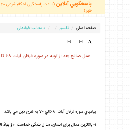
پاسخگويي آنلاين
ظهر)
صفحه اصلي
تفسير
» مطالب خواندني
عمل صالح بعد از توبه در سوره فرقان آيات 68 تا 70 چه اعمالي است؟
پيامهاي سوره فرقان آيات 68الي 70 به شرح ذيل مي باشد
1- بالاترين مدال براى انسان، مدال بندگى خداست. «وَ عِبادُ الرَّحْمنِ» زيرا انتساب به بى‏نهايت، انسان را بالا مى‏برد.