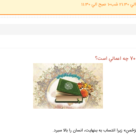
(ساعت پاسخگوي احكام شرعي 20 الي 21:30 شب10 صبح الي 11:30