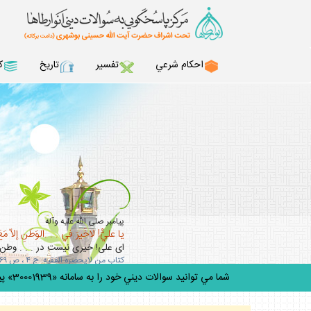
احكام شرعي
تفسير
تاريخ
ك
پيامبر صلى‏ الله ‏عليه‏ و‏آله
يا عليُّ! لاخَيرَ في . . .الوَطَنِ إلاّ مَعَ
اى على! خيرى نيست در . . . وطن 
كتاب من لايحضره الفقيه: ج ۴ ، ص ۳۶۹ / ميزان الحكمه: ج 13، ص243
شما مي توانيد سوالات ديني خود را به سامانه «30001939» پيامك كنيد.