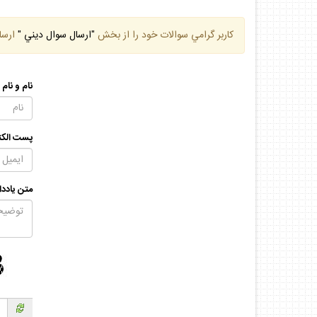
كاربر گرامي سوالات خود را از بخش
"ارسال سوال ديني "
ارسا
نام و نام
پست الكت
متن يادد