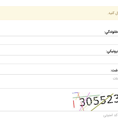
ل كنيد.
 خانوادگي:
رونيكي:
اشت: