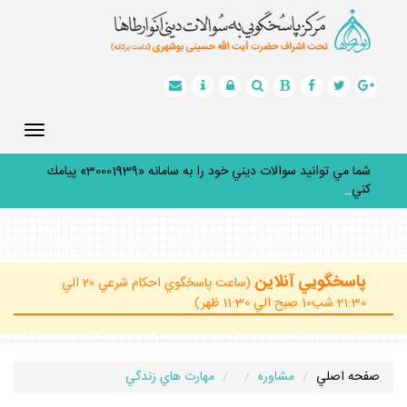
Toggle
gation
شما مي توانيد سوالات ديني خود را به سامانه «30001939» پيامك
كنيد.
_
پاسخگويي آنلاين
(ساعت پاسخگوي احكام شرعي 20 الي
21:30 شب10 صبح الي 11:30 ظهر)
صفحه اصلي
مشاوره
مهارت هاي زندگي