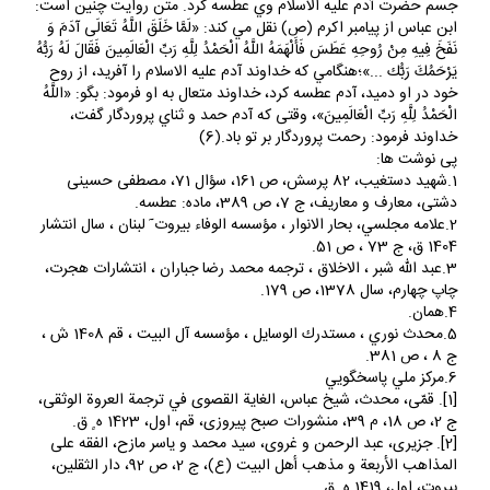
جسم حضرت آدم عليه الاسلام وي عطسه كرد. متن روايت چنين است:
ابن عباس از پيامبر اكرم (ص) نقل مي كند: «لَمَّا خَلَقَ اللَّهُ تَعَالَى آدَمَ وَ
نَفَخَ فِيهِ مِنْ رُوحِهِ عَطَسَ فَأَلْهَمَهُ اللَّهُ الْحَمْدُ لِلَّهِ رَبِّ الْعَالَمِينَ فَقَالَ لَهُ رَبُّهُ
يَرْحَمُكَ رَبُّك ...»؛هنگامي كه خداوند آدم عليه الاسلام را آفريد، از روح
خود در او دميد، آدم عطسه كرد، خداوند متعال به او فرمود: بگو: «اللَّهُ
الْحَمْدُ لِلَّهِ رَبِّ الْعَالَمِينَ»، وقتى كه آدم حمد و ثناي پروردگار گفت،
خداوند فرمود: رحمت پروردگار بر تو باد.(6)
پى نوشت ها:
1.شهيد دستغيب، 82 پرسش، ص 161، سؤال 71، مصطفى حسينى
دشتى، معارف و معاريف، ج 7، ص 389، ماده: عطسه.
2.علامه مجلسي، بحار الانوار ، مؤسسه الوفاء بيروت ٓ لبنان ، سال انتشار
1404 ق، ج 73 ، ص 51.
3.عبد الله شبر ، الاخلاق ، ترجمه محمد رضا جباران ، انتشارات هجرت،
چاپ چهارم، سال 1378، ص 179.
4.همان.
5.محدث نوري ، مستدرك الوسايل ، مؤسسه آل البيت ، قم 1408 ش ،
ج 8 ، ص 381.
6.مركز ملي پاسخگويي
[1]. قمّى، محدث، شيخ عباس، الغاية القصوى في ترجمة العروة الوثقى،
ج 2، ص 18، م 39، منشورات صبح پيروزى، قم، اول، 1423 ه ٍ ق.
[2]. جزيرى، عبد الرحمن و غروى، سيد محمد و ياسر مازح، الفقه على
المذاهب الأربعة و مذهب أهل البيت (ع)، ج 2، ص 92، دار الثقلين،
بيروت، اول، 1419 ه ٍ ق.