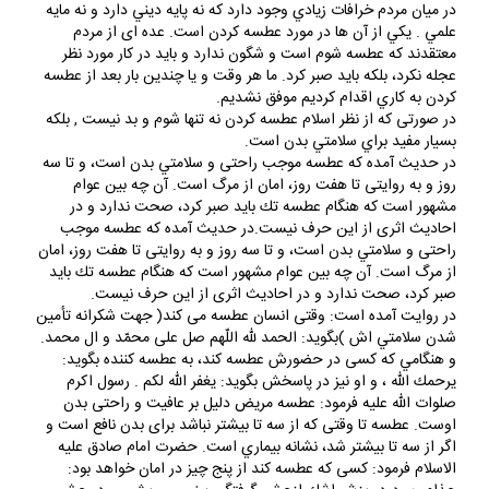
در ميان مردم خرافات زيادي وجود دارد كه نه پايه ديني دارد و نه مايه
علمي . يكي از آن ها در مورد عطسه كردن است. عده اى از مردم
معتقدند كه عطسه شوم است و شگون ندارد و بايد در كار مورد نظر
عجله نكرد، بلكه بايد صبر كرد. ما هر وقت و يا چندين بار بعد از عطسه
كردن به كاري اقدام كرديم موفق نشديم.
در صورتى كه از نظر اسلام عطسه كردن نه تنها شوم و بد نيست , بلكه
بسيار مفيد براي سلامتي بدن است.
در حديث آمده كه عطسه موجب راحتى و سلامتي بدن است، و تا سه
روز و به روايتى تا هفت روز، امان از مرگ است. آن چه بين عوام
مشهور است كه هنگام عطسه تك بايد صبر كرد، صحت ندارد و در
احاديث اثرى از اين حرف نيست.در حديث آمده كه عطسه موجب
راحتى و سلامتي بدن است، و تا سه روز و به روايتى تا هفت روز، امان
از مرگ است. آن چه بين عوام مشهور است كه هنگام عطسه تك بايد
صبر كرد، صحت ندارد و در احاديث اثرى از اين حرف نيست.
در روايت آمده است: وقتى انسان عطسه مى كند( جهت شكرانه تأمين
شدن سلامتي اش )بگويد: الحمد للّه اللّهم صل على محمّد و ال محمد.
و هنگامي كه كسى در حضورش عطسه كند، به عطسه كننده بگويد:
يرحمك اللّه ، و او نيز در پاسخش بگويد: يغفر الله لكم . رسول اكرم
صلوات الله عليه فرمود: عطسه مريض دليل بر عافيت و راحتى بدن
اوست. عطسه تا وقتى كه از سه تا بيشتر نباشد براى بدن نافع است و
اگر از سه تا بيشتر شد، نشانه بيماري است. حضرت امام صادق عليه
الاسلام فرمود: كسى كه عطسه كند از پنج چيز در امان خواهد بود: