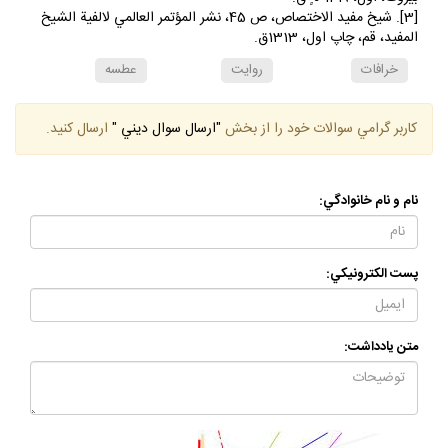
[3]. شيخ مفيد الاختصاص، ص 45، نشر المؤتمر العالمي لالفية الشيخ
المفيد، قم، چاپ اول، 1313ق.
خرافات
روايت
عطسه
كاربر گرامي سوالات خود را از بخش
"ارسال سوال ديني "
ارسال كنيد.
نام و نام خانوادگي:
پست الكترونيكي:
متن يادداشت: