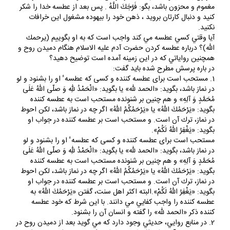
مغموم و محزون باشد، بگو: فَرَّجَكَ اللَّهُ . پس بعد از عطسه خدا را شكر
كنيد و دنبال كارتان برويد ، ذهن خود را بيهوده مشغول اين خرافات
نكنيد.
آيا وقتي كسي عطسه مي كند واجب است كه به او بگوييم (يرحمك
الله)؟ درباره عطسه كردن حضرت آدم عليه الاسلام هنگام دميدن روح و
همچنين رواياتي كه در اين زمينه آمده است توضيح دهيد؟
در باره پرسش مطرح شده بايد گفت:
1. مستحب است براى عطسه كننده و كسى كه عطسه ٔ او را بشنود و لو
در نماز باشد، بگويد: «الحمد للّٰه» يا بگويد: «الْحَمْدُ للّٰهِ وَ صلّى اللّٰهُ عَلَى
مُحَمَّدٍ وَ آلِهِ» و هم چنين بر شنونده مستحب است به عطسه كننده
بگويد: «يَرْحَمُكَ اللّٰهُ» يا «يَرْحَمُكُمُ اللّٰهُ» اگر چه در نماز باشد، لكن احوط
در نماز، ترك آن است. و مستحب است بر عطسه كننده در جواب او
بگويد: «يَغْفِرُ اللّٰهُ لَكُمْ».
مستحب است براى عطسه كننده و كسى كه عطسه ٔ او را بشنود و لو
در نماز باشد، بگويد: «الحمد للّٰه» يا بگويد: «الْحَمْدُ للّٰهِ وَ صلّى اللّٰهُ عَلَى
مُحَمَّدٍ وَ آلِهِ» و هم چنين بر شنونده مستحب است به عطسه كننده
بگويد: «يَرْحَمُكَ اللّٰهُ» يا «يَرْحَمُكُمُ اللّٰهُ» اگر چه در نماز باشد، لكن احوط
در نماز، ترك آن است. و مستحب است بر عطسه كننده در جواب او
بگويد: «يَغْفِرُ اللّٰهُ لَكُمْ».البته اكثر اهل سنت، گفتن «يَرْحَمُكَ اللّٰهُ» به
عطسه كننده را واجب كفايي مي دانند. با اين شرط كه خود عطسه
كننده ذكر «الحمد للّٰه» را گفته و انسان آن را بشنود.
2. در منابع روايي، حديثي وجود دارد كه مي گويد بعد از دميدن روح در