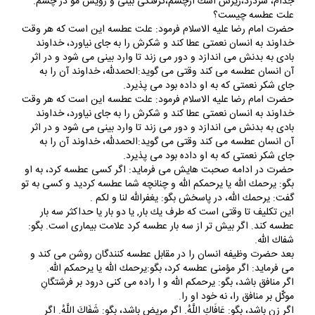
جذام، سردرد،ريزش اشك ازچشم،گرفتگى بينى و رويش مو در چشم.
علت عطسه چيست؟
حضرت امام رضا عليه الاسلام فرمود: علت عطسه اين است كه هر وقت
خداوند به انسان نعمتى عطا كند و شكرش را به جاى نياورد، خداوند
بادى به بدنش مى اندازد و دور مى زند تا وارد بينى مى شود و در اثر
آن انسان عطسه مى كند وقتى مى گويد:الحمدلله، خداوند آن را به
جاى شكر نعمتى كه به او داده بود مى پذيرد.
حضرت امام رضا عليه الاسلام فرمود: علت عطسه اين است كه هر وقت
خداوند به انسان نعمتى عطا كند و شكرش را به جاى نياورد، خداوند
بادى به بدنش مى اندازد و دور مى زند تا وارد بينى مى شود و در اثر
آن انسان عطسه مى كند وقتى مى گويد:الحمدلله، خداوند آن را به
جاى شكر نعمتى كه به او داده بود مى پذيرد.
حضرت در ادامه صحبت هايش مى فرمايد: اگر كسى عطسه كرد، به او
بگو: يرحمك الله يا يرحمكم الله و چنانچه شما عطسه كرديد و كسى به تو
گفت: يرحمك الله، در پاسخش بگو: يغفرالله لنا و لكم .
اين تكليف تا وقتى است كه طرف يك بار, يا دو بار يا حداكثر سه بار
عطسه كند. اگر بيش تر از سه بار عطسه كرد علامت بيمارى است. بگو:
شفاك اللّه.
بعد حضرت وظيفه انسان را در مقابل عطسه كنندگان روشن مى كند و
مى فرمايد: اگر مؤمنى عطسه كرد، بگو:يرحمك اللّه يا يرحمكم اللّه.
اگر منافق باشد، بگو: يرحمكم اللّه و ا راده مى كنى درود بر فرشتگانِ
موكّل بر منافق را، نه خود او را.
اگر زن باشد، بگو: عَافَاكِ اللَّهُ. اگر مريض باشد، بگو: شَفَاكَ اللَّهُ. اگر