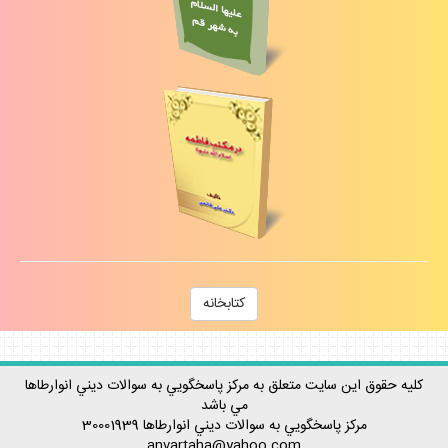
كتابخانه
كليه حقوق اين سايت متعلق به مركز پاسخگويي به سوالات ديني انوارطاها
مي باشد
مركز پاسخگويي به سوالات ديني
انوارطاها
30001939
anvartaha@yahoo.com