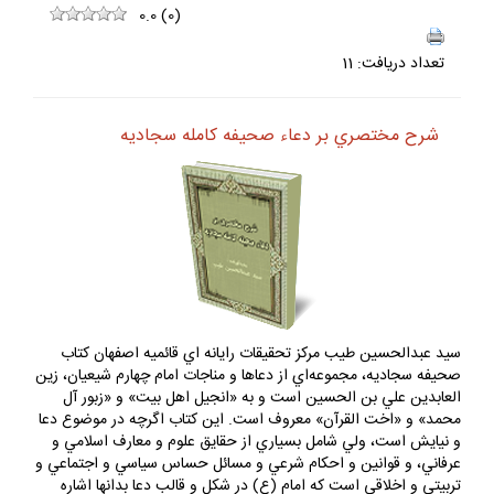
0.0
(
0
)
تعداد دريافت: 11
شرح مختصري بر دعاء صحيفه كامله سجاديه
سيد عبدالحسين طيب مركز تحقيقات رايانه اي قائميه اصفهان كتاب
صحيفه سجاديه، مجموعه‌اي از دعاها و مناجات امام چهارم شيعيان، زين
العابدين علي بن الحسين است و به «انجيل اهل بيت» و «زبور آل
محمد» و «اخت القرآن» معروف است. اين كتاب اگرچه در موضوع دعا
و نيايش است، ولي شامل بسياري از حقايق علوم و معارف اسلامي و
عرفاني، و قوانين و احكام شرعي و مسائل حساس سياسي و اجتماعي و
تربيتي و اخلاقي است كه امام (ع) در شكل و قالب دعا بدانها اشاره