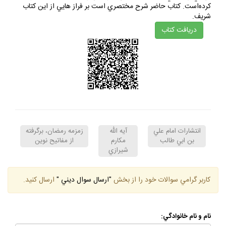
كرده‌است. كتاب حاضر شرح مختصري است بر فراز هايي از اين كتاب
شريف.
دريافت كتاب
انتشارات امام علي
آيه الله
زمزمه رمضان، برگرفته
بن ابي طالب
مكارم
از مفاتيح نوين
شيرازي
كاربر گرامي سوالات خود را از بخش
"ارسال سوال ديني "
ارسال كنيد.
نام و نام خانوادگي: