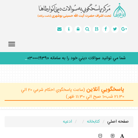
Toggle
gation
شما مي توانيد سوالات ديني خود را به سامانه «30001939» پي
_
پاسخگويي آنلاين
(ساعت پاسخگوي احكام شرعي 20 الي
21:30 شب10 صبح الي 11:30 ظهر)
صفحه اصلي
كتابخانه
ادعيه