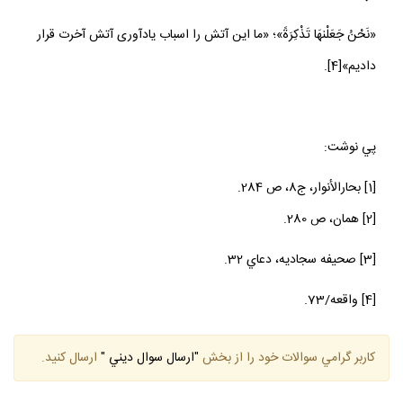
«نَحْنُ جَعَلْنهَا تَذْكِرَةً»؛ «ما اين آتش را اسباب يادآورى آتش آخرت قرار
داديم»[4].
پي نوشت:
[1] بحارالأنوار، ج8، ص 284.
[2] همان، ص 280.
[3] صحيفه سجاديه، دعاي 32.
[4] واقعه/73.
كاربر گرامي سوالات خود را از بخش
"ارسال سوال ديني "
ارسال كنيد.