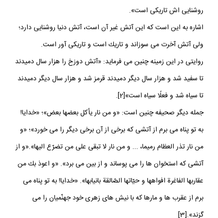
روشنايى ‏اش تاريكى است».
اشاره به اين است كه اين آتش غير آن است، آتش دنيا روشنايى دارد؛
ولى آتش آخرت مى ‏سوزاند و تاريك است و تاريكى آور است.
روايتى در اين زمينه چنين مى ‏فرمايد: «آتش دوزخ را هزار سال دميدند
تا سفيد شد و هزار سال ديگر دميدند قرمز شد و هزار سال ديگر دميدند
تا سياه شد و فعلًا سياه است»[2].
جمله ديگر صحيفه چنين است: «و من نار يأكل بعضها بعض»؛ «خدايا!
به تو پناه مى ‏برم از آتشى كه برخى از آن برخى ديگر را مى‏ خورد»؛ «و
من نار تذر العظام رميما، ... و من نار لا تبقى على من تضرّع اليها».«و از
آتشى كه استخوان ها را مى ‏پوساند و از بين مى ‏برد». «و اعوذ بك من
عقاربها الفاغرة افواهها و حيّاتها الصّالقة بانيابها». «خدايا! به تو پناه مى‏
برم از عقرب ها و مارها كه با نيش ‏هاى زهرى خود جهنّميان را مى
‏گزند».[3]