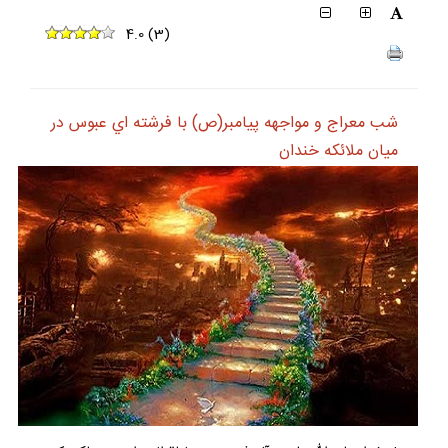
4.0
(
3
)
شب معراج و مواجهه پيامبر(ص) با فرشته اي عبوس در
ميان ملائكه خندان