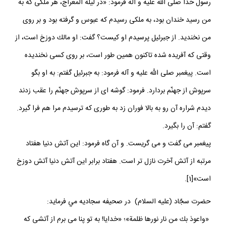
رسول خدا صلى الله عليه و آله فرمود: «در ليلة المعراج، هر ملكى كه به
من رسيد خندان بود، به ملكى رسيدم كه عبوس و گرفته بود و بر روى
من نخنديد. از جبرئيل پرسيدم او كيست؟ گفت: او مالك دوزخ است، از
وقتى كه آفريده شده تاكنون همين طور است، بر روى كسى نخنديده
است. پيغمبر صلى الله عليه و آله فرمود: به جبرئيل گفتم: به او بگو
سرپوش از جهنّم بردارد. فرمود: گوشه‏ اى از سرپوش جهنّم را عقب زدند
ديدم شراره آن رو به بالا فوران زد به طورى كه ترسيدم مرا هم فرا گيرد.
گفتم: آن را بگيرد.
پيغمبر مى‏ گفت و مى‏ گريست. و آن گاه فرمود: اين آتش دنيا هفتاد
مرتبه از آتش آخرت نازل‏ تر است. هفتاد برابر اين آتش دنيا آتش دوزخ
است»[1].
حضرت سجّاد (عليه السلام) در صحيفه سجاديه مي فرمايد:
«واعوذ بك من نار نورها ظلمة»؛ «خدايا! به تو پنا مى ‏برم از آتشى كه