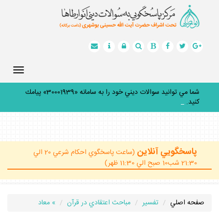
Toggle
gation
شما مي توانيد سوالات ديني خود را به سامانه «30001939» پيامك
كنيد.
_
پاسخگويي آنلاين
(ساعت پاسخگوي احكام شرعي 20 الي
21:30 شب10 صبح الي 11:30 ظهر)
صفحه اصلي
تفسير
مباحث اعتقادي در قرآن
» معاد