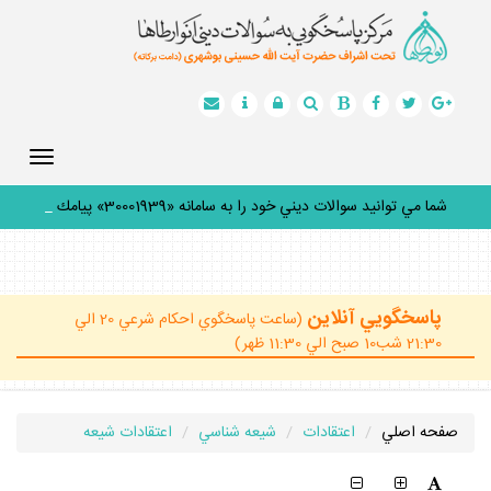
Toggle
gation
شما مي توانيد سوالات ديني خود را به سامانه «30001939» پيامك
كنيد
_
پاسخگويي آنلاين
(ساعت پاسخگوي احكام شرعي 20 الي
21:30 شب10 صبح الي 11:30 ظهر)
صفحه اصلي
اعتقادات
شيعه شناسي
اعتقادات شيعه