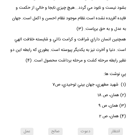
مشيت الهي نگهداري مي شود؛ اگر لحظه اي عنايت الهي از جهان گرفته
بشود نيست و نابود مي گردد...هيچ چيزي نابجا و خالي از حكمت و
فايده آفريده نشده است.نظام موجود نظام احسن و اكمل است. جهان
به عدل و به حق برپاست. (3)
همچنين انسان داراي شرافت و كرامت ذاتي و شايسته خلافت الهي
است. دنيا و آخرت نيز به يكديگر پيوسته است. بطوري كه رابطه اين دو
نظير رابطه مرحله كشت و مرحله برداشت محصول است. (4)
پي نوشت ها:
(1) شهيد مطهري، جهان بيني توحيدي، ص7
(2) همان، ص 18
(3) همان، ص 9
(4) همان، ص 2