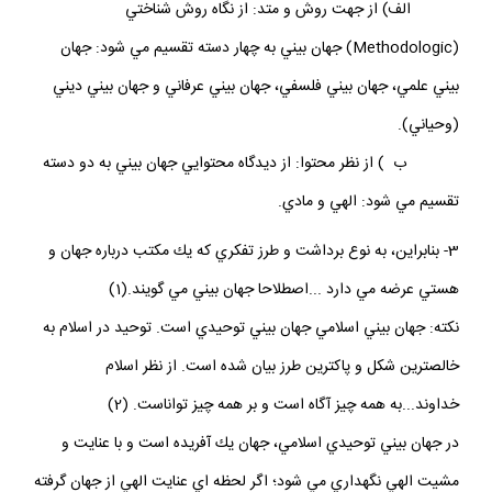
الف) از جهت روش و متد: از نگاه روش شناختي
(Methodologic) جهان ‏بيني به چهار دسته تقسيم مي ‏شود: جهان
بيني علمي، جهان بيني فلسفي، جهان بيني عرفاني و جهان بيني ديني
(وحياني).
ب ) از نظر محتوا: از ديدگاه محتوايي جهان ‏بيني به دو دسته
تقسيم مي‏ شود: الهي و مادي.
3- بنابراين، به نوع برداشت و طرز تفكري كه يك مكتب درباره جهان و
هستي عرضه مي دارد ...اصطلاحا جهان بيني مي گويند.(1)
نكته: جهان بيني اسلامي جهان بيني توحيدي است. توحيد در اسلام به
خالصترين شكل و پاكترين طرز بيان شده است. از نظر اسلام
خداوند...به همه چيز آگاه است و بر همه چيز تواناست. (2)
در جهان بيني توحيدي اسلامي، جهان يك آفريده است و با عنايت و