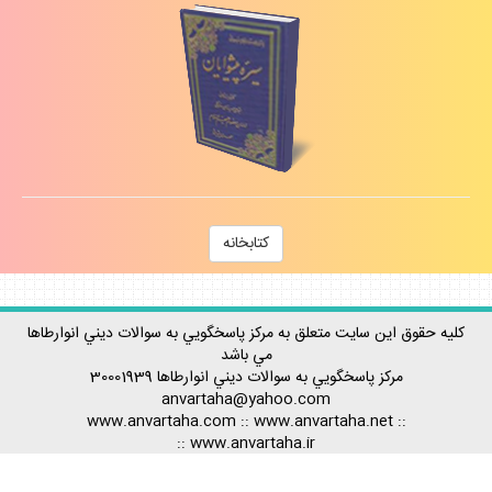
كتابخانه
كليه حقوق اين سايت متعلق به مركز پاسخگويي به سوالات ديني انوارطاها
مي باشد
مركز پاسخگويي به سوالات ديني
انوارطاها
30001939
anvartaha@yahoo.com
www.anvartaha.com
::
www.anvartaha.net
::
::
www.anvartaha.ir
Rss آخرين مطالب
-
Rss پربيننده ترينها
-
Rss احكام
-
Rss اعتقادات
-