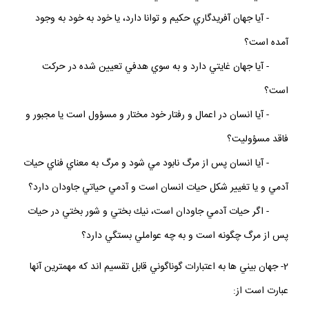
پاسخ‏گوي سؤالات اساسي انسان مي ‏باشد؛ از قبيل اينكه:
- آيا جهان آفريدگاري حكيم و توانا دارد، يا خود به خود به وجود
آمده است؟
- آيا جهان غايتي دارد و به سوي هدفي تعيين شده در حركت
است؟
- آيا انسان در اعمال و رفتار خود مختار و مسؤول است يا مجبور و
فاقد مسؤوليت؟
- آيا انسان پس از مرگ نابود مي ‏شود و مرگ به معناي فناي حيات
آدمي و يا تغيير شكل حيات انسان است و آدمي حياتي جاودان دارد؟
- اگر حيات آدمي جاودان است، نيك بختي و شور بختي در حيات
پس از مرگ چگونه است و به چه عواملي بستگي دارد؟
2- جهان‏ بيني ‏ها به اعتبارات گوناگوني قابل تقسيم‏ اند كه مهمترين آنها
عبارت است از: