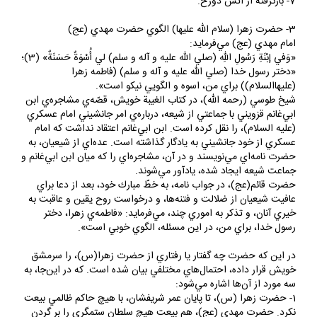
7- بازگرفته از آتش دوزخ.
3- حضرت زهرا (سلام الله عليها) الگوي حضرت مهدي (عج)
امام مهدي (عج) مي‌فرمايد:
«وَفي إبْنَةِ رَسُولِ اللهِ (صلي الله عليه و آله و سلم) لي أُسْوَةٌ حَسَنَةٌ» (3)؛
«دختر رسول خدا (صلي الله عليه و آله و سلم) (فاطمه زهرا
(عليهاالسلام)) براي من، اسوه و الگويي نيكو است».
شيخ طوسي (رحمه الله)، در كتاب الغيبة خويش، قصّه‌ي مشاجره‌ي ابن
ابي‌غانم قزويني با جماعتي از شيعه، درباره‌ي امر جانشيني امام عسكري
(عليه السلام)، را نقل كرده است. ابن ابي‌غانم اعتقاد نداشت كه امام
عسكري از خود جانشيني به يادگار گذاشته است. عده‌اي از شيعيان، به
حضرت نامه‌اي مي‌نويسند و در آن، مشاجره‌اي را كه ميان ابن ابي‌غانم و
جماعت شيعه ايجاد شده، يادآور مي‌شوند.
حضرت قائم(عج)، در جواب نامه، به خطّ مبارك خود، بعد از دعا براي
عافيت شيعيان از ضلالت و فتنه‌ها، و درخواست روح يقين و عاقبت به
خيري آنان، و تذكر به اموري چند، مي‌فرمايد: «فاطمه‌ي زهرا، دختر
رسول خدا، براي من، در اين مسئله، الگوي خوبي است».
در اين‌ كه حضرت چه گفتار يا رفتاري از حضرت زهرا(س)، را سرمشق
خويش قرار داده، احتمال‌هاي مختلفي بيان شده است. كه در اين‌جا، به
سه مورد از آن‌ها اشاره مي‌شود:
1- حضرت زهرا (س)، تا پايان عمر شريفشان، با هيچ حاكم ظالمي بيعت
نكرد. حضرت مهدي (عج)، هم بيعت هيچ سلطان ستمگري را بر گردن