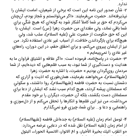
ندارد.
2- شأن صدور اين نامه اين است كه برخي از شيعيان، امامت ايشان را
نپذيرفته‌اند. حضرت مي‌فرمايند: «اگر مي‌توانستم و مُجاز بودم، آن‌چنان
مي‌كردم كه حق بر شما كاملاً آشكار شود به گونه‌اي كه هيچ شكّي براي
شما باقي نماند، ولي مقتداي من حضرت زهرا (س) است. ايشان، با
اين كه حق حكومت از حضرت علي (عليه السلام)، سلب شد، ولي
هيچ‌گاه براي بازگرداندن خلافت، از اسباب غير عادي استفاده نكرد. من
نيز از ايشان پيروي مي‌كنم، و براي احقاق حقم، در اين دوران، راه‌هاي
غير عادي را نمي‌پيمايم.»
3- حضرت در پاسخ‌نامه، فرموده است: «اگر علاقه و اشتياق فراوان ما به
هدايت و دست‌گيري از شما نبود، به سبب ظلم‌هايي كه ديده‌ايم، از شما
مردمان روي‌گردان بوديم.» حضرت، با اشاره به حضرت زهرا
(عليهاالسلام)، مي‌خواهند بفرمايند، همان‌طوري كه اذيت و آزاري كه
دشمنان نسبت به حضرت فاطمه (عليهاالسلام)، روا داشتند، و سكوتي
كه مسلمانان پيشه كردند، هيچ كدام سبب نشد كه ايشان از دعا براي
مسلمانان دست بكشند، بلكه آن حضرت، ديگران را بر خود مقدم
مي‌داشت، من نيز اين ظلم‌ها و انكارها را تحمّل مي‌كنم و از دل‌سوزي و
راهنمايي و دعا و... براي شما، چيزي فرو نمي‌گذارم.
4- توسل امام زمان (عليه السلام) به جده‌اش فاطمه (عليهاالسلام)
از امام زمان (عليه السلام) نقل شده كه در دعايي عرضه مي‌دارد:
«و اتقرّب اليك بخيرة الأخيار، و امّ الانوار، الانسية الحوراء، البتول