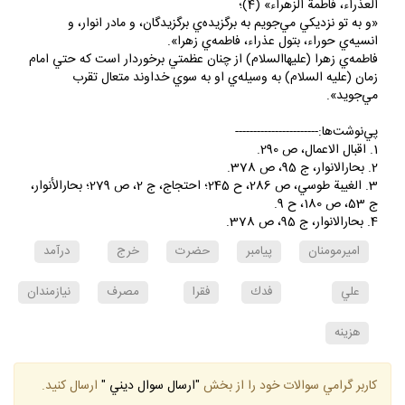
العذراء، فاطمة الزهراء» (4)؛
«و به تو نزديكي مي‌جويم به برگزيده‌ي برگزيدگان، و مادر انوار، و
انسيه‌ي حوراء، بتول عذراء، فاطمه‌ي زهرا».
فاطمه‌ي زهرا (عليهاالسلام) از چنان عظمتي برخوردار است كه حتي امام
زمان (عليه السلام) به وسيله‌ي او به سوي خداوند متعال تقرب
مي‌جويد».
پي‌نوشت‌ها:-----------------------
1. اقبال الاعمال، ص 290.
2. بحارالانوار، ج 95، ص 378.
3. الغيبة طوسي، ص 286، ح 245؛ احتجاج، ج 2، ص 279؛ بحارالأنوار،
ج 53، ص 180، ح 9.
4. بحارالانوار، ج 95، ص 378.
اميرمومنان
پيامبر
حضرت
خرج
درآمد
علي
فدك
فقرا
مصرف
نيازمندان
هزينه
كاربر گرامي سوالات خود را از بخش
"ارسال سوال ديني "
ارسال كنيد.