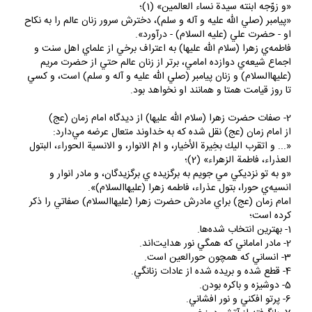
«و زوّجه ابنته سيدة نساء العالمين» (1)؛
«پيامبر (صلي الله عليه و آله و سلم)، دخترش سرور زنان عالم را به نكاح
او - حضرت علي (عليه السلام) - درآورد».
فاطمه‌ي زهرا (سلام الله عليها) به اعتراف برخي از علماي اهل سنت و
اجماع شيعه‌ي دوازده امامي، برتر از زنان عالم حتي از حضرت مريم
(عليهاالسلام) و زنان پيامبر (صلي الله عليه و آله و سلم) است، و كسي
تا روز قيامت همتا و همانند او نخواهد بود.
2- صفات حضرت زهرا (سلام الله عليها) از ديدگاه امام زمان (عج)
از امام زمان (عج) نقل شده كه به خداوند متعال عرضه مي‌دارد:
«... و اتقرب اليك بخِيرة الأخيار، و امّ الانوار، و الانسية الحوراء، البتول
العذراء، فاطمة الزهراء» (2)؛
«و به تو نزديكي مي‌ جويم به برگزيده‌ ي برگزيدگان، و مادر انوار و
انسيه‌ي حورا، بتول عذراء، فاطمه زهرا (عليهاالسلام)».
امام زمان (عج) براي مادرش حضرت زهرا (عليهاالسلام) صفاتي را ذكر
كرده است؛
1- بهترين انتخاب شده‌ها.
2- مادر اماماني كه همگي نور هدايت‌اند.
3- انساني كه همچون حورالعين است.
4- قطع شده و بريده شده از عادات زنانگي.
5- دوشيزه و باكره بودن.
6- پرتو افكني و نور افشاني.