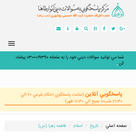
Toggle
gation
شما مي توانيد سوالات ديني خود را به سامانه «30001939» پيامك
كنيد.
_
پاسخگويي آنلاين
(ساعت پاسخگوي احكام شرعي 20 الي
21:30 شب10 صبح الي 11:30 ظهر)
صفحه اصلي
تاريخ
اسلام
فاطمه زهرا (س)