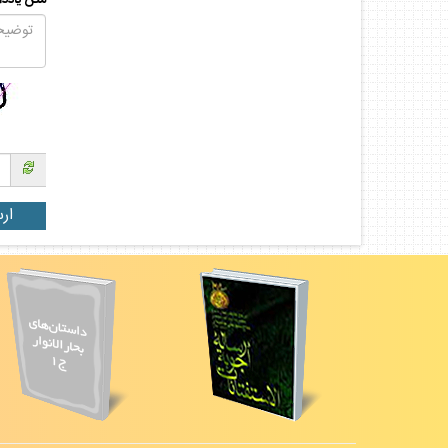
متن يادد