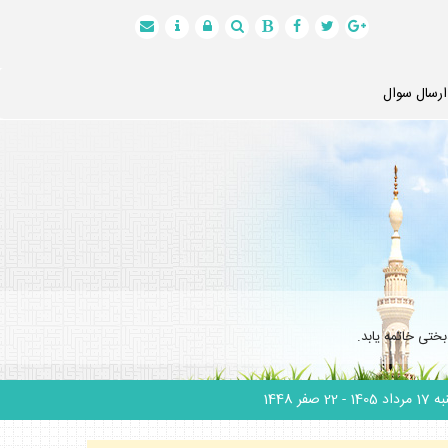
ارسال سوال
ختى خاتمه يابد.
 مرداد 1405
- 22 صفر 1448