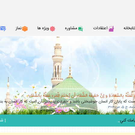
تابخانه
اعتقادات
مشاوره
ويژه ها
نماز
عَمَلُهُ بِالسَّعادَةِ و إنَّ حَقيقَةَ الشَّقاءِ أن يُختَمَ لِلْمَرءِ عَمَلُهُ بِالشَّقاءِ؛
 كه پايان كار انسان خوشبختى باشد و حقيقت بدبختى آن است كه كار انسان به بدب
_
|
شنبه 17