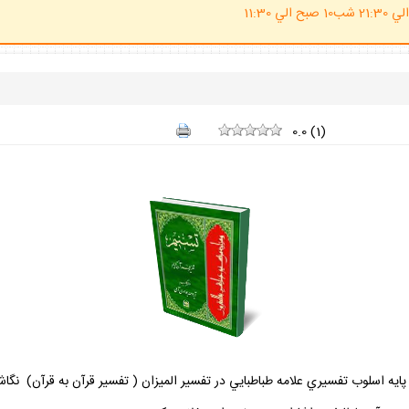
(ساعت پاسخگوي احكام شرعي 20 الي 21:30 شب10 صبح الي 11:30
0.0
(
1
)
پايه اسلوب تفسيري علامه طباطبايي در تفسير الميزان ( تفسير قرآن به قرآن) نگ