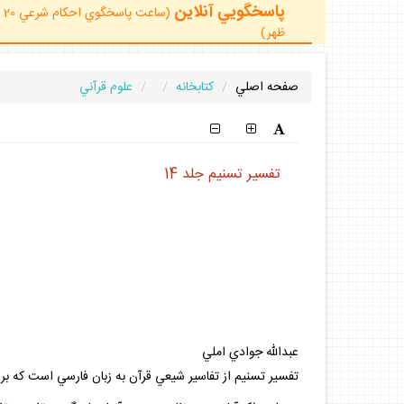
پاسخگويي آنلاين
ظهر)
صفحه اصلي
كتابخانه
علوم قرآني
تفسير تسنيم جلد 14
عبدالله جوادي املي
تفسير تسنيم از تفاسير شيعي قرآن به زبان فارسي است كه بر 