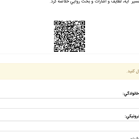
 تفسير آيه، لطايف و اشارات و بحث روايي خلاصه كرد.
ل كنيد.
 خانوادگي:
رونيكي: