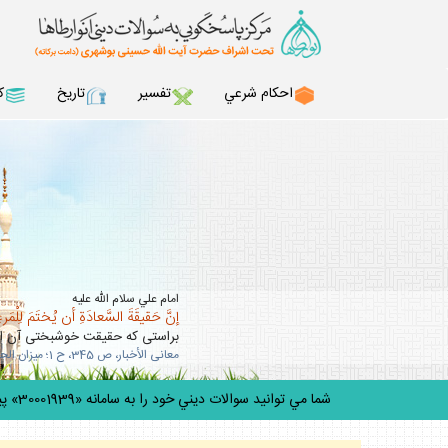
احكام شرعي
تفسير
تاريخ
ك
امام علي سلام الله عليه
إنَّ حَقيقَةَ السَّعادَةِ أن يُختَمَ لِلْمَرءِ 
براستى كه حقيقت خوشبختى آن است
معانى الأخبار، ص 345، ح 1؛ ميزان الحكمه، ج 5، ص 303.
شما مي توانيد سوالات ديني خود را به سامانه «30001939» پيامك كنيد.