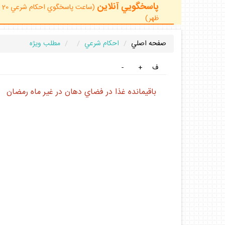
پاسخگويي آنلاين
ظهر)
صفحه اصلي
احكام شرعي
مطلب ويژه
ف
+
-
باقيمانده غذا در فضاي دهان در غير ماه رمضان