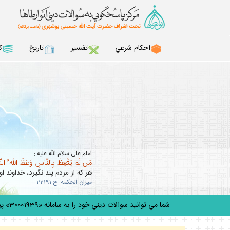
احكام شرعي
تفسير
تاريخ
ك
امام على سلام الله عليه :
مَن لَم يَتَّعِظْ بِالنّاسِ وَعَظَ اللّه ُ ال
هر كه از مردم پند نگيرد، خداوند او 
ميزان الحكمة: ح 22191
شما مي توانيد سوالات ديني خود را به سامانه «30001939» پيامك كنيد.