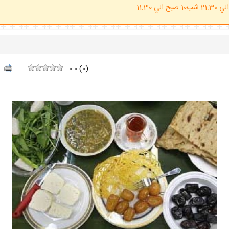
(ساعت پاسخگوي احكام شرعي 20 الي 21:30 شب10 صبح الي 11:30
0.0
(
0
)