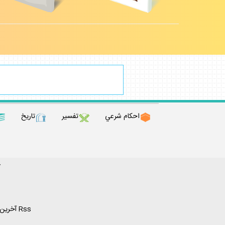
احكام شرعي
تفسير
تاريخ
ك
Rss آخرين مطالب