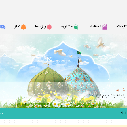
تابخانه
اعتقادات
مشاوره
ويژه ها
نماز
نّاسَ بهِ
را مايه پند مردم قرار دهد.
_
|
جمعه 6