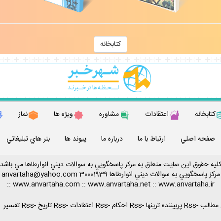
كتابخانه
كتابخانه
اعتقادات
مشاوره
ويژه ها
نماز
صفحه اصلي
ارتباط با ما
درباره ما
پيوند ها
بنر هاي تبليغاتي
ليه حقوق اين سايت متعلق به مركز پاسخگويي به سوالات ديني انوارطاها مي باشد
مركز پاسخگويي به سوالات ديني
انوارطاها
30001939
anvartaha@yahoo.com
::
www.anvartaha.com
::
www.anvartaha.net
::
www.anvartaha.ir
-
Rss پربيننده ترينها
-
Rss احكام
-
Rss اعتقادات
-
Rss تاريخ
-
Rss تفسير