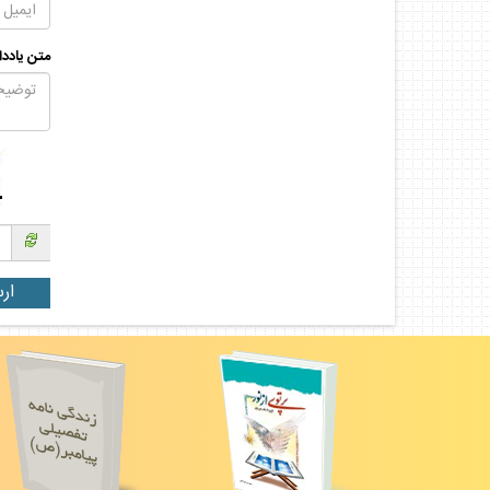
متن يادد