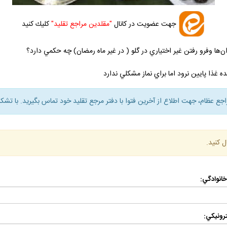
جهت عضويت در كانال
"مقلدين مراجع تقليد"
كليك كنيد
ها وفرو رفتن غير اختياري در گلو ( در غير ماه رمضان) چه حكمي دارد؟
ه غذا پايين نرود اما براي نماز مشكلي ندارد
راجع عظام، جهت اطلاع از آخرين فتوا با دفتر مرجع تقليد خود تماس بگيريد. با تشكر
ل كنيد.
 خانوادگي:
رونيكي: