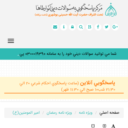
Toggle
gation
شما مي توانيد سوالات ديني خود را به سامانه «30001939» پيامك
_
پاسخگويي آنلاين
(ساعت پاسخگوي احكام شرعي 20 الي
21:30 شب10 صبح الي 11:30 ظهر)
صفحه اصلي
ويژه نامه
ويژه نامه رمضان
امير المومنين(ع)