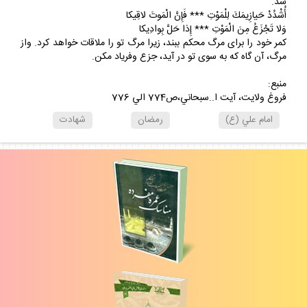
شد.
أُشْدُدْ حَيازِيمَكَ لِلْمَوْتِ *** فَإِنَّ الْمَوتَ لاقِيكا
وَلا تَجْزَعُ مِنَ الْمَوْتِ *** إِذا حَلَّ بِوادِيكا
كمر خود را براى مرگ محكم ببند، زيرا مرگ تو را ملاقات خواهد كرد. واز
مرگ، آن گاه كه به سوى تو در آيد، جزع وفرياد مكن.
منبع:
فروغ ولايت، آيت ا..سبحاني،ص774 الي 776
امام علي (ع)
رمضان
شهادت