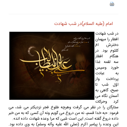
امام (عليه السلام)در شب شهادت
در شب شهادت
افطار را ميهمان
دخترش امّ
كلثوم بود. در
هنگام افطار
سه لقمه غذا
خورد وسپس
به عبادت
پرداخت واز
اوّل شب تا
صبح، گاهى به
آسمان نگاه مى
كرد وحركات
ستارگان را در نظر مى گرفت وهرچه طلوع فجر نزديكتر مى شد، مى
فرمود: «به خدا قسم، نه من دروغ مى گويم ونه آن كسى كه به من خبر
داده دروغ گفته است; اين است شبى كه مرا وعده شهادت داده اند».
اين وعده را پيامبر اكرم (صلى الله عليه وآله وسلم) به وى داده بود.