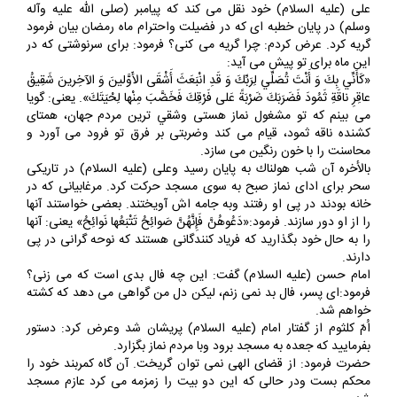
على (عليه السلام) خود نقل مى كند كه پيامبر (صلى الله عليه وآله
وسلم) در پايان خطبه اى كه در فضيلت واحترام ماه رمضان بيان فرمود
گريه كرد. عرض كردم: چرا گريه مى كنى؟ فرمود: براى سرنوشتى كه در
اين ماه براى تو پيش مى آيد:
«كَأَنِّي بِكَ وَ أَنْتَ تُصَلِّي لِرَبِّكَ وَ قَدِ انْبَعَثَ أَشْقَى الأَوَّلينَ وَ الآخِرينَ شَقِيقُ
عاقِرِ ناقَةِ ثَمُودَ فَضَرَبَكَ ضَرْبَةً عَلى فَرْقِكَ فَخَضَّبَ مِنْها لِحْيَتَكَ». يعنى: گويا
مى بينم كه تو مشغول نماز هستى وشقي ترين مردم جهان، همتاى
كشنده ناقه ثمود، قيام مى كند وضربتى بر فرق تو فرود مى آورد و
محاسنت را با خون رنگين مى سازد.
بالأخره آن شب هولناك به پايان رسيد وعلى (عليه السلام) در تاريكى
سحر براى اداى نماز صبح به سوى مسجد حركت كرد. مرغابيانى كه در
خانه بودند در پى او رفتند وبه جامه اش آويختند. بعضى خواستند آنها
را از او دور سازند. فرمود:«دَعُوهُنَّ فَإِنَّهُنَّ صَوائِحُ تَتْبَعُها نَوائِحُ» يعنى: آنها
را به حال خود بگذاريد كه فرياد كنندگانى هستند كه نوحه گرانى در پى
دارند.
امام حسن (عليه السلام) گفت: اين چه فال بدى است كه مى زنى؟
فرمود:اى پسر، فال بد نمى زنم، ليكن دل من گواهى مى دهد كه كشته
خواهم شد.
اُمّ كلثوم از گفتار امام (عليه السلام) پريشان شد وعرض كرد: دستور
بفرماييد كه جعده به مسجد برود وبا مردم نماز بگزارد.
حضرت فرمود: از قضاى الهى نمى توان گريخت. آن گاه كمربند خود را
محكم بست ودر حالى كه اين دو بيت را زمزمه مى كرد عازم مسجد