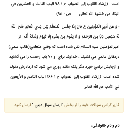
است . (إرشاد القلوب إلى الصواب ج 1 98 الباب الثالث و العشرون في
البكاء من خشية الله تعالى ..... ص : 95)
- وَ عَنْ أَمِيرِ الْمُؤْمِنِينَ ع قَالَ إِذَا جَلَسَ الْمُتَعَلِّمُ بَيْنَ يَدَيِ الْعَالِمِ فَتَحَ اللَّهُ
لَهُ سَبْعِينَ بَاباً مِنَ الرَّحْمَةِ وَ لَا يَقُومُ مِنْ عِنْدِهِ إِلَّا كَيَوْمَ وَلَدَتْهُ أُمُّه از
اميرالمؤمنين عليه السلام نقل شده است كه وقتي متعلمي(طالب علمي)
درمقابل عالمي مي نشيند ، خداوند براي او 70 باب رحمت را مي گشايد
و ازجايش برنمي خيزد مگراينكه مانند روزي مي شود كه ازمادرش متولد
شده است. (إرشاد القلوب إلى الصواب ج 1 166 الباب التاسع و الأربعون
في الأدب مع الله تعالى
كاربر گرامي سوالات خود را از بخش
"ارسال سوال ديني "
ارسال كنيد.
نام و نام خانوادگي: