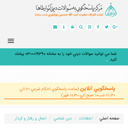
Toggle
gation
شما مي توانيد سوالات ديني خود را به سامانه «30001939» پيامك
كنيد.
_
پاسخگويي آنلاين
(ساعت پاسخگوي احكام شرعي 20 الي
21:30 شب10 صبح الي 11:30 ظهر)
صفحه اصلي
اعتقادات
دين شناسي
اعمال و رفتار و كردار