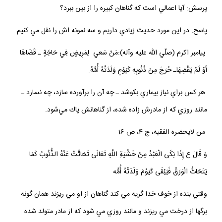
پرسش: آيا اعمالي است كه گناهان كبيره را از بين ببرد؟
پاسخ: در اين مورد حديث زيادي داريم و سه نمونه اش را نقل مي كنيم
پيامبر اكرم (صلّي ‌‌الله عليه وآله):مَنْ سَعي لِمَرِيضٍ فِي حَاجَةٍ ـ قَضَاهَا
أوْ لَمْ يَقْضِهَاـ خَرَجَ مِنْ ذُنُوبِهِ كَيَوْمٍ وَلَدَتْهُ أُمُّهُ.
هر كس براي نياز بيماري بكوشد ـ چه آن را برآورده سازد، چه نسازد ـ
مانند روزي كه از مادرش زاده شده، از گناهانش پاك مي‌شود.
من لايحضره الفقيه، ج 4، ص 16
وَ قَالَ ع إِذَا بَكَى الْعَبْدُ مِنْ خَشْيَةِ اللَّهِ تَعَالَى تَحَاتَّتْ عَنْهُ الذُّنُوبُ كَمَا
يَتَحَاتُّ الْوَرَقُ فَيَبْقَى كَيَوْمَ وَلَدَتْهُ أُمُّه
وقتي بنده از خوف خدا گريه مي كند گناهان از او مي ريزند همان گونه
برگها از درخت مي ريزند و مانند روزي مي شود كه از مادر متولد شده