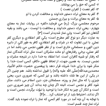
السّلام )به پنج معنا آمده است:
1- كسي كه اعتقاد به خدا و رسول و معاد ندارد مانند مشركان.
2- كسي كه حق را مي پوشاند.
3- كفر نعمت ( كفران نعمت )
4- كفر به معناي ترك دستور خداوند و مخالفت كردن با او.
5- كفر به معناي برائت و بيزاري جستن
مرحوم مجلسي بزرگ (ره) مي فرمايد:«كفر» در روايات نماز به معناي
چهارم - يعني ترك دستور خداوند و مخالفت با اوست - مي باشد و بقيه
گناهان نيز كفر است؛ ولي نماز شديدتر است.[3]
به عبارت ديگر دو نوع كفر مطرح است؛ يكي كفر اعتقادي و ديگري كفر
عملي. با اين تفاوت كه در شرك و كفر اعتقادي، كافر به طور كلي از دايره
دين الهي و مسلماني خارج است و از نظر فقهي نجس مي باشد اما در
كفر عملي، برخي رفتارهاي او مانند مشركان است مثل ترك كنندگان نماز
كه رفتار او شبيه كافران است. اما اعتقاد به خدا دارد در نتيجه مشرك و
نجس نيست. به همين جهت، از لحاظ فقهي «كافر، كسى است خدا را
منكر شود يا براى خدا شريك قرار دهد يا پيغمبرىِ حضرت خاتم الأنبياء
محمدبن‌عبدالله(صلّى الله عليه وآله) را قبول نداشته باشد. هم چنين اگر
در يكى از اين ها شك داشته باشد و نيز كسى كه ضرورى دين، يعنى
چيزى را كه مثل نماز و روزه، مسلمانان جزء دين اسلام مى دانند، منكر
شود كافر و نجس است، البته اگر چنان چه بداند آن چيز ضرورى دين
است و انكار آن چيز به انكار خدا يا توحيد يا نبوّت برگردد، نجس است و
اگر نداند، احتياطا بايد از او اجتناب كرد....»[4]
با توجّه به آن چه آمد در مورد كفر كسي كه نماز را ترك نموده بايد گفت: