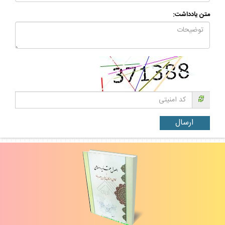
متن يادداشت: