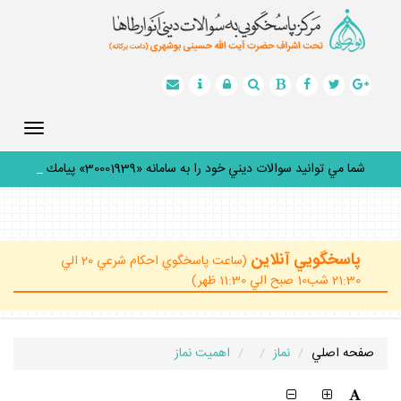
Toggle
gation
شما مي توانيد سوالات ديني خود را به سامانه «30001939» پيامك
كنيد
_
پاسخگويي آنلاين
(ساعت پاسخگوي احكام شرعي 20 الي
21:30 شب10 صبح الي 11:30 ظهر)
صفحه اصلي
نماز
اهمیت نماز