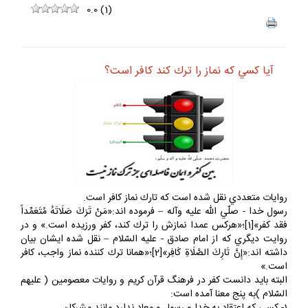
0.0
(
1
)
آيا كسي كه نماز را ترك كند كافر است؟
روايات متعددي نقل شده است كه تارك نماز كافر است.
رسول خدا - صلّي الله عليه وآله – فرموده اند:«مَنْ تَرَكَ صَلَاتَهُ مُتَعَمِّداً
فقد كفر»[1]؛«هركس عمدا نمازش را ترك كند، كفر ورزيده است.» و در
روايت ديگري كه از امام صادق - عليه السّلام – نقل شده ايشان بيان
داشته اند:«إِنَّ تَارِكَ الصَّلَاةِ كَافِر»[2]؛«همانا ترك كننده نماز واجب، كافر
است.»
البته بايد دانست كفر در فرهنگ قرآن كريم و روايات معصومين ( عليهم