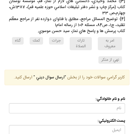
[2]- وسائل‏ الشيعة، ج4، ص 42
[3]- محمد وحيدي، دانستني هاي لازم از نماز، قم، موسسه بوستان
كتاب (مركز چاپ و نشر دفتر تبليغات اسلامي حوزه علميه قم)، 1387ش،
چهارم،ص 33
[4]- توضيح المسائل مراجع، مطابق با فتاواى دوازده نفر از مراجع معظّم
تقليد، ج1، ص84، مسئله 106 از رساله امام1
كتاب پرسش ها و پاسخ هاي نماز، سيد حسن موسوي.
امر به
تارك
جرات
كمك
گناه
معروف
الصلاة
نهي از منكر
كاربر گرامي سوالات خود را از بخش
"ارسال سوال ديني "
ارسال كنيد.
نام و نام خانوادگي:
پست الكترونيكي: