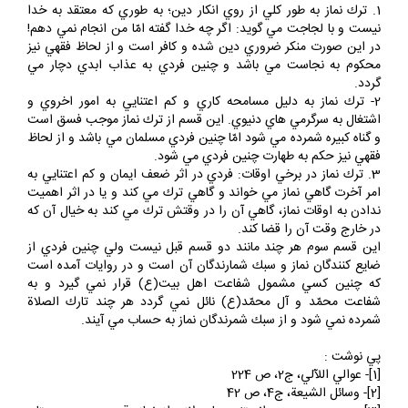
ترك نماز چند قسم است:
1. ترك نماز به طور كلي از روي انكار دين؛ به طوري كه معتقد به خدا
نيست و با لجاجت مي گويد: اگر چه خدا گفته امّا من انجام نمي دهم!
در اين صورت منكر ضروري دين شده و كافر است و از لحاظ فقهي نيز
محكوم به نجاست مي باشد و چنين فردي به عذاب ابدي دچار مي
گردد.
2- ترك نماز به دليل مسامحه كاري و كم اعتنايي به امور اخروي و
اشتغال به سرگرمي هاي دنيوي. اين قسم از ترك نماز موجب فسق است
و گناه كبيره شمرده مي شود امّا چنين فردي مسلمان مي باشد و از لحاظ
فقهي نيز حكم به طهارت چنين فردي مي شود.
3. ترك نماز در برخي اوقات: فردي در اثر ضعف ايمان و كم اعتنايي به
امر آخرت گاهي نماز مي خواند و گاهي ترك مي كند و يا در اثر اهميت
ندادن به اوقات نماز، گاهي آن را در وقتش ترك مي كند به خيال آن كه
در خارج وقت آن را قضا كند.
اين قسم سوم هر چند مانند دو قسم قبل نيست ولي چنين فردي از
ضايع كنندگان نماز و سبك شمارندگان آن است و در روايات آمده است
كه چنين كسي مشمول شفاعت اهل بيت(ع) قرار نمي گيرد و به
شفاعت محمّد و آل محمّد(ع) نائل نمي گردد هر چند تارك الصلاة
شمرده نمي شود و از سبك شمرندگان نماز به حساب مي آيند.
پي نوشت :
[1]- عوالي‏ اللآلي، ج2، ص 224