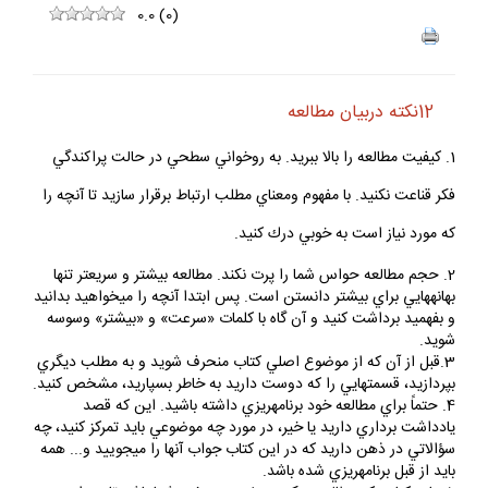
0.0
(
0
)
12نكته دربيان مطالعه
1. كيفيت مطالعه را بالا ببريد. به روخواني سطحي در حالت پراكندگي
فكر قناعت نكنيد. با مفهوم ومعناي مطلب ارتباط برقرار سازيد تا آنچه را
كه مورد نياز است به خوبي درك كنيد.
2. حجم مطالعه حواس شما را پرت نكند. مطالعه بيش‏تر و سريع‏تر تنها
بهانه‏هايي براي بيش‏تر دانستن است. پس ابتدا آنچه را مي‏خواهيد بدانيد
و بفهميد برداشت كنيد و آن گاه با كلمات «سرعت» و «بيش‏تر» وسوسه
شويد.
3.قبل از آن كه از موضوع اصلي كتاب منحرف شويد و به مطلب ديگري
بپردازيد، قسمت‏هايي را كه دوست داريد به خاطر بسپاريد، مشخص كنيد.
4. حتماً براي مطالعه خود برنامه‏ريزي داشته باشيد. اين كه قصد
يادداشت برداري داريد يا خير، در مورد چه موضوعي بايد تمركز كنيد، چه
سؤالاتي در ذهن داريد كه در اين كتاب جواب آن‏ها را مي‏جوييد و... همه
بايد از قبل برنامه‏ريزي شده باشد.