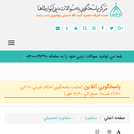
Toggle
gation
شما مي توانيد سوالات ديني خود را به سامانه «30001939» پيام
_
پاسخگويي آنلاين
(ساعت پاسخگوي احكام شرعي 20 الي
21:30 شب10 صبح الي 11:30 ظهر)
صفحه اصلي
مشاوره
مشاوره تحصيلي