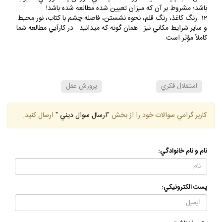
باشد؛ مشروط بر آن كه ميزان تعيين شده مطالعه شده باشد!
12. رنگ كاغذ، رنگ قلم، نحوه نشستن، فاصله چشم با كتاب، نور محيط
و ساير شرايط مكاني نيز - همان گونه كه مي‏دانيد - در كارآيي مطالعه شما
كاملاً مؤثر است.
استقلال فكري
پرورش عقل
كاربر گرامي سوالات خود را از بخش
"ارسال سوال ديني "
ارسال كنيد.
نام و نام خانوادگي:
پست الكترونيكي: