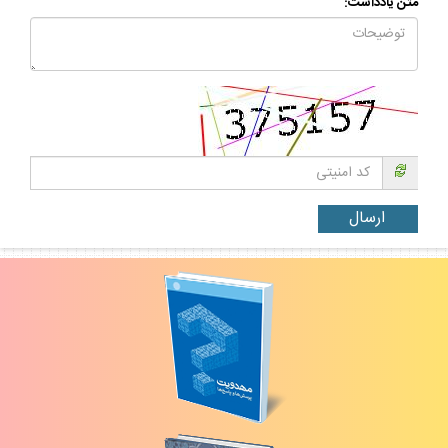
متن يادداشت: