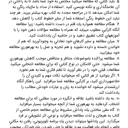
5. بايد كتابي كه مطالعه مي‏كنيد مختص به خود شما باشد تا به راحتي در
آن علامت‏گذاري و نكته نويسي كنيد. استفاده از مداد يا ماژيك رنگي به
شما امكان مي‏دهد تا در مراجعه مجدد به كتاب بهره بيش‏تر ببريد. هر چند
نبايد اين خطوط رنگي استفاده شما از ساير خطوط كتاب را كاهش دهد.
6. هنگام مطالعه همواره يك قلم در دست داشته باشيد؛ زيرا مطالعه
آنگاه كارآيي مطلوب مي‏يابد كه همراه با مطالعه سؤالات ذهن خود را با
آموزه‏هاي كتاب تطبيق دهيد و در حاشيه آن يادداشت كنيد.
7. ميان مطالعه و ساير كارهاي خود تعادلي به وجودآوريد كه هم از
خواندن خسته و دلزده نشويد و هم تجربه و عمل را به بهره‏وري مطالعه
خود بيفزاييد.
8. مطالعه پراكنده باموضوعات متنافر و متناقض موجب كاهش بهره‏وري
شما مي‏شود. حتي الامكان در نوع كتابي كه براي مطالعه انتخابي مي‏كنيد
مطالعات قبلي خود را در نظر آوريد تا نظم فكري شما به هم نخورد.
9. اگر بتوانيد از هر كتابي كه مي‏خوانيد نكات مهم و كليدي آن را
خلاصه‏برداري كنيد، بر كارآيي مطالعه شما مي‏افزايد. اين راهكار آنگاه
ارزشمندتر مي‏شود كه خواننده به زبان و عبارات خودش مطالب را
يادداشت كند.
10. به ياد داشته باشيد علاقه و انگيزه در مورد مطلبي كه براي مطالعه
انتخاب كرده‏ايد به بهره‏وري شما از آنچه مي‏خوانيد بسيار مي‏افزايد.
11. گاه مقرر ساختن يك پاداشِ مشروط براي مطالعه حجم خاصي از
كتاب به هيجان و لذت مطالعه مي‏افزايد و نوعي اثر تشويقي بر فرد
مي‏گذارد. اين پاداش‏ها مي‏تواند ديدن يك برنامه تلويزيوني، رفتن به مكاني
خاص، انجام يك فعاليت مورد علاقه يا حتي خوردن يك خوراكي محبوب