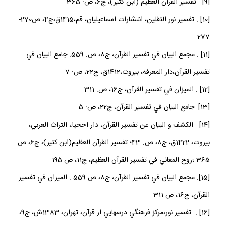
[9] . تفسير القرآن العظيم (ابن كثير)، ج‏6، ص: 365
[10] . تفسير نور الثقلين، انتشارات اسماعيليان، قم،1415ق،ج‏4، ص270-
277
[11] . مجمع البيان في تفسير القرآن، ج‏8، ص: 559. جامع البيان في
تفسير القرآن،دار المعرفه، بيروت،1412ق، ج‏22، ص: 7
[12] . الميزان في تفسير القرآن، ج‏16، ص: 311
[13]. جامع البيان في تفسير القرآن، ج‏22، ص: 5-
[14] . الكشف و البيان عن تفسير القرآن، دار اححياء التراث العربي،
بيروت، 1422ق، ج‏8، ص: 43؛ تفسير القرآن العظيم(ابن كثير)، ج‏6، ص
365 ؛روح المعاني في تفسير القرآن العظيم، ج‏11، ص 195
[15]. مجمع البيان في تفسير القرآن، ج‏8، ص 559 . الميزان في تفسير
القرآن، ج‏16، ص 311
[16] . تفسير نور،مركز فرهنگي درسهايي از قرآن، تهران، 1383ش، ج‏9،