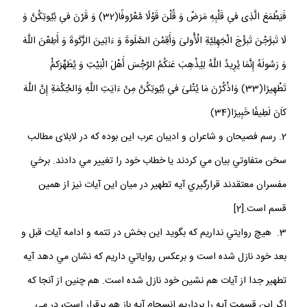
فَيَطْمَعَ الَّذِى فىِ قَلْبِهِ مَرَضٌ وَ قُلْنَ قَوْلًا مَّعْرُوفًا(32) وَ قَرْنَ فىِ بُيُوتِكُنَّ وَ
لَا تَبرََّجْنَ تَبرَُّجَ الْجَهِلِيَّةِ الْأُولىَ‏ وَأَقِمْنَ الصَّلَوةَ وَ ءَاتِينَ الزَّكَوةَ وَ أَطِعْنَ اللَّهَ
وَ رَسُولَهُ إِنَّمَا يُرِيدُ اللَّهُ لِيُذْهِبَ عَنكُمُ الرِّجْسَ أَهْلَ الْبَيْتِ وَ يُطَهِّرَكمُ‏ْ
تَطْهِيرًا(33) وَاذْكُرْنَ مَا يُتْلىَ‏ فىِ بُيُوتِكُنَّ مِنْ ءَايَتِ اللَّهِ وَالحِْكْمَةِ إِنَّ اللَّهَ
كاَنَ لَطِيفًا خَبِيرًا(34)
2. رسم فصيحان و شاعران و اديبان عرب اين بوده كه در لابلاى مطالب
سخن متفاوتي بيان مي كردند يا خطاب خود را تغيير مي دادند. برخي
مفسران معتقدند قرارگيري آيه تطهير در ميان اين آيات نيز از همين
قسم است.[2]
3. هيچ روايتي نداريم كه بگويد اين بخش در تتمه و ادامه آيات قبل و
بعد خود نازل شده است و برعكس رواياتي داريم كه نشان مي دهد آيه
تطهير جدا از آيات هم نشين خود نازل شده است. هم چنين از آنجا كه
اگر اين قسمت آيه را برداريم انسجام آيه باز هم برقرار است، در مي