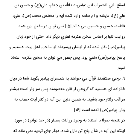
اسقع، ابي الحمراء، ابن عباس،عبدالله بن جعفر، علي(ع) و حسن بن
علي(ع)، عايشه و ام سلمه وارد شده آيه را مختص محمد(ص)، علي،
فاطمه، حسن و حسين مي داند.[15] نمي توان در مقابل اين همه
روايت تنها بر اساس سخن عكرمه نظري ديگر داد. حتي از خود زنان
پيامبر(ص) نقل شده كه از ايشان پرسيدند آيا ما جزء اهل بيت هستيم و
پاسخ پيامبر(ص) منفي بود. پس چطور مي توان به سخن عكرمه اعتماد
نمود.
9. برخي معتقدند قرآن مي خواهد به همسران پيامبر بگويد شما در ميان
خانواده اي هستيد كه گروهي از آنان معصومند پس سزاوار است بيشتر
مراقب رفتار خود باشيد. به همين دليل اين آيه در كنار آيات خطاب به
زنان پيامبر(ص) آمده است.[16]
در نتيجه صرفا با استناد به وجود روايات بسيار (در حد تواتر) در مورد
اينكه اين آيه در شأن پنج تن نازل شده، ديگر جاي ترديد نمي ماند كه