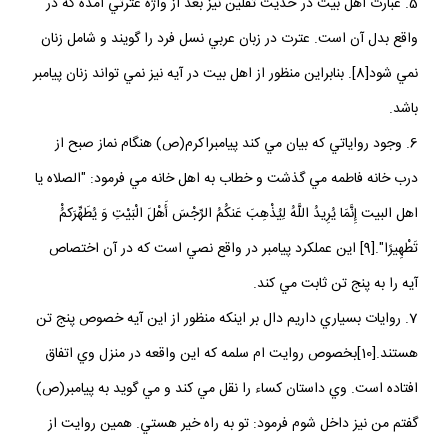
5. عبارت اهل بيت در حديث ثقلين نيز بعد از واژه عترتي آمده كه در
واقع بدل آن است. عترت در زبان عربي نسل فرد را گويند و شامل زنان
نمي شود[8]. بنابراين منظور از اهل بيت در آيه نيز نمي تواند زنان پيامبر
باشد.
6. وجود رواياتي كه بيان مي كند پيامبراكرم(ص) هنگام نماز صبح از
درب خانه فاطمه مي گذشت و خطاب به اهل خانه مي فرمود: "الصلاه يا
اهل البيت إِنَّمَا يُرِيدُ اللَّهُ لِيُذْهِبَ عَنكُمُ الرِّجْسَ أَهْلَ الْبَيْتِ وَ يُطَهِّرَكمُ‏ْ
تَطْهِيرًا".[9] اين عملكرد پيامبر در واقع نصي است كه در آن اختصاص
آيه را به پنج تن ثابت مي كند.
7. روايات بسياري داريم دال بر اينكه منظور از اين آيه خصوص پنج تن
هستند.[10]بخصوص روايت ام سلمه كه اين واقعه در منزل وي اتفاق
افتاده است. وي داستان كساء را نقل مي كند و مي گويد به پيامبر(ص)
گفتم من نيز داخل شوم فرمود: تو به راه خير هستي. همين روايت از