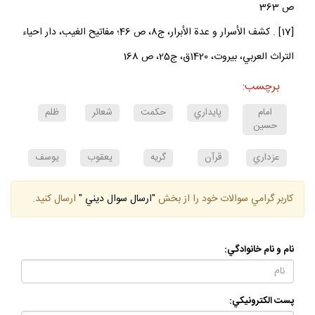
ص 363
[17] . كشف الأسرار و عدة الأبرار، ج‏8، ص 46؛ مفاتيح الغيب، دار احياء
التراث العربي، بيروت، 1420ق، ج‏25، ص 168
برچسب:
امام
پايداري
حكمت
شعائر
ظلم
حسين
عزداري
قرآن
گريه
يعقوب
يوسف
كاربر گرامي سوالات خود را از بخش
"ارسال سوال ديني "
ارسال كنيد.
نام و نام خانوادگي:
پست الكترونيكي: