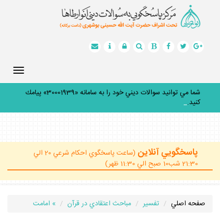
Toggle
gation
شما مي توانيد سوالات ديني خود را به سامانه «30001939» پيامك
كنيد.
_
پاسخگويي آنلاين
(ساعت پاسخگوي احكام شرعي 20 الي
21:30 شب10 صبح الي 11:30 ظهر)
صفحه اصلي
تفسير
مباحث اعتقادي در قرآن
» امامت