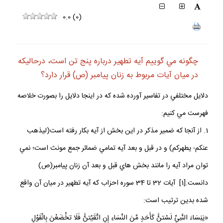
0.0
(
0
)
چگونه مي گوييم آيه تطهير درباره پنج تن است، درحاليكه
در ميان آيات مربوط به زنان پيامبر (ص) قرار دارد؟
دلايل مختلفي در تفاسير آورده شده كه در اينجا دلايل را بصورت خلاصه
فهرست مي كنيم:
1. از آنجا كه ضمير مذكر در اين بخش از آيه بكار رفته است(ليذهب
عنكم- يطهركم) و در قبل و بعد آيه تمامي ضمائر جمع مونث است؛ نمي
توان مراد آيه را مانند بخش هاي قبل و بعد آن زنان پيامبر(ص)
دانست.[1] آيات 32 تا 34 سوره احزاب كه آيه تطهير در ميان آن واقع
شده بدين ترتيب است:
«يَنِسَاءَ النَّبىِ‏ِّ لَسْتنُ‏َّ كَأَحَدٍ مِّنَ النِّسَاءِ إِنِ اتَّقَيْتنُ‏َّ فَلَا تخَْضَعْنَ بِالْقَوْلِ