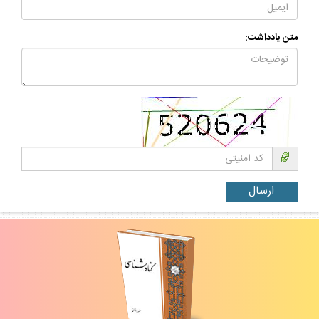
متن يادداشت: