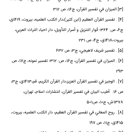
[3] الميزان في تفسير القرآن، ج‏16، ص 312
[4] . تفسير القرآن العظيم (ابن كثير)،دار الكتب العلميه، بيروت، 1419ق،
ج‏6، ص: 364؛ أنوار التنزيل و أسرار التأويل، دار احياء التراث العربي،
بيروت،1418ق، ج‏4، ص 231
[5] . تفسير شريف لاهيجي، ج‏3، ص 632
[6] . الميزان في تفسير القرآن، ج‏16، ص: 312؛ تفسير نمونه، ج‏17، ص
293
[7] . الوجيز في تفسير القرآن العزيز،دار القرآن الكريم، قم،1413ق، ج‏3،
ص 16. أطيب البيان في تفسير القرآن، انتشارات اسلام، تهران،
1378ش، ج‏10، ص501
[8] . روح المعاني في تفسير القرآن العظيم، دار الكتب العلميه، بيروت،
1415ق، ج‏11، ص 197