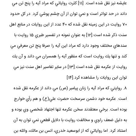
عايشه نيز نقل شده است. [11] كثرت رواياتي كه مراد آيه را پنج تن مي
داند در حد تواتر است و نمي توان از آن چشم پوشي كرد. در كل حدود
70 روايت در اين زمينه نقل شده كه 40 عدد از اين روايات در منابع اهل
سنت ذكر شده است.[12] به عنوان نمونه در تفسير طبري 15 روايت با
سندهاي مختلف وجود دارد كه مراد اين آيه را صرفا پنج تن معرفي مي
كند و تنها يك روايت است كه منظور آيه را همسران مي داند و آن يك
روايت از عكرمه نقل شده است.[13] در ساير تفاسير اهل سنت نيز مي
توان اين روايات را مشاهده كرد.[14]
8. روايتي كه مراد آيه را زنان پيامبر (ص) مي داند از عكرمه نقل شده
است. عكرمه خود دشمن سرسخت حضرت علي(ع) و هم رأي خوارج
بوده است. برخي معتقدند سخن عكرمه تنها اجتهاد شخصي وي بوده و
به دليل ضعف راوي و مخالفت روايت با دلايل قطعي نمي توان به آن
استناد كرد. اما رواياتي كه از ابوسعيد خدري، انس بن مالك، وائله بن