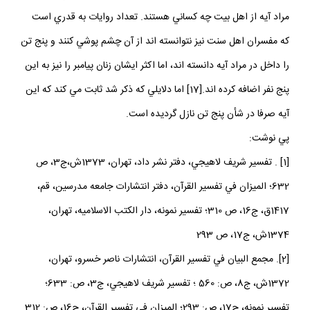
مراد آيه از اهل بيت چه كساني هستند. تعداد روايات به قدري است
كه مفسران اهل سنت نيز نتوانسته اند از آن چشم پوشي كنند و پنج تن
را داخل در مراد آيه دانسته اند، اما اكثر ايشان زنان پيامبر را نيز به اين
پنج نفر اضافه كرده اند.[17] اما دلايلي كه ذكر شد ثابت مي كند كه اين
آيه صرفا در شأن پنج تن نازل گرديده است.
پي نوشت:
[1] . تفسير شريف لاهيجي، دفتر نشر داد، تهران، 1373ش،ج‏3، ص
632؛ الميزان في تفسير القرآن، دفتر انتشارات جامعه مدرسين، قم،
1417ق، ج‏16، ص 310؛ تفسير نمونه، دار الكتب الاسلاميه، تهران،
1374ش، ج‏17، ص 293
[2]. مجمع البيان في تفسير القرآن، انتشارات ناصر خسرو، تهران،
1372ش، ج‏8، ص: 560 ؛ تفسير شريف لاهيجي، ج‏3، ص: 633؛
تفسير نمونه، ج‏17، ص: 293؛ الميزان في تفسير القرآن، ج‏16، ص: 312