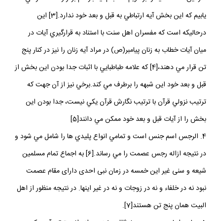
يابيم كه اين بخش آيه ارتباطي به قبل و بعد خود ندارد.[3] اين
درحاليكه است كه مفسران اهل سنت با استناد به قرارگيري آيات در
ميان آيات خطاب به زنان پيامبر(ص) در مراد آيه زنان را نيز در كنار پنج
تن قرار مي دهند،[4] كه علامه طباطبايي با اثبات جدا بودن اين بخش از
قبل و بعد خود اين شبهه را برطرف مي كند.برخي نيز از آن جهت كه
ترتيب نزولي قرآن با ترتيب نگارش قرآن يكي نيست، جدا بودن اين
بخش را از آيات قبل و بعد خود ممكن مي دانند[5]
4. الرجس اسم جنس است و تمامي انواع پليدي ها را شامل مي شود و
در نتيجه ازاله رجس عصمت را مي رساند.[6] به اجماع تمام مسلمين
شيعه و سنى غير اين خمسه در زمان نبى احدى داراى مقام عصمت
نبود نه در خلفاء و نه در زوجات و نه در غير اينها. در نتيجه منظور از اهل
البيت همان پنج تن هستند[7].