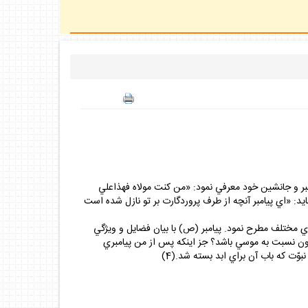
هبر و جانشين خود معرفي نمود: «من كنت مولاه فهذاعلي
 نمايد: «اي پيامبر آنچه از طرف پروردگارت بر تو نازل شده است
 مختلف مطرح نمود. پيامبر (ص) با بيان فضايل و ويژگي
ون نسبت به موسي باشد؟ جز اينكه پس از من پيامبري