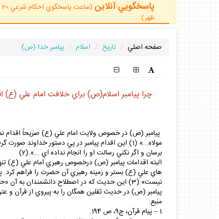
پاسخگويي آنلاين
ظهر)
صفحه اصلي
تاريخ
اسلام
پيامبر خدا (ص)
چرا پيامبر اسلام(ص) براي خلافت امام علي (ع) 
پيامبر (ص) در خصوص ولايت امام علي (ع) صريحاً اقدام نمود 
مولاه...» (1) اين اقدام پيامبر در پي دستور خداوند 
برسان و اگر نكني رسالت او را انجام نداده اي ...».(2)
البته اقدامات پيامبر (ص) درخصوص رهبري امام علي (ع) تنها
هاي علي (ع) بستر و زمينه رهبري آن حضرت را فراهم كرد. پ
نيست».(3) اين حديث كه در اصطلاح دانشمندان به آن «حديث منزلت» مي گويند تمام مناصبي كه هارون داشت براي علي (ع) ثابت كرد، جز نبوّت كه باب آن براي ابد بسته شد.(4)
پيامبر (ص) در حديث ثقلين همگان را به پيروي از قرآن و عترت 
منبع:
1 – پيام قرآن، ج9، ص 194.