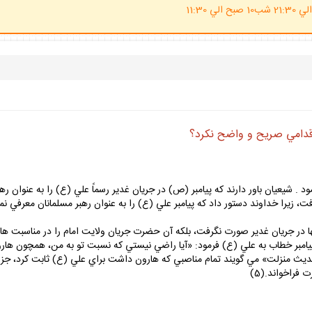
(ساعت پاسخگوي احكام شرعي 20 الي 21:30 شب10 صبح الي 11:30
اقدامي صريح و واضح نكرد؟
. شيعيان باور دارند كه پيامبر (ص) در جريان غدير رسماً علي (ع) را به عنوان ر
صورت گرفت، زيرا خداوند دستور داد كه پيامبر علي (ع) را به عنوان رهبر مسلمانان معرفي
 در جريان غدير صورت نگرفت، بلكه آن حضرت جريان ولايت امام را در مناسبت هاي
يامبر خطاب به علي (ع) فرمود: «آيا راضي نيستي كه نسبت تو به من، همچون هار
فراخواند.(5)