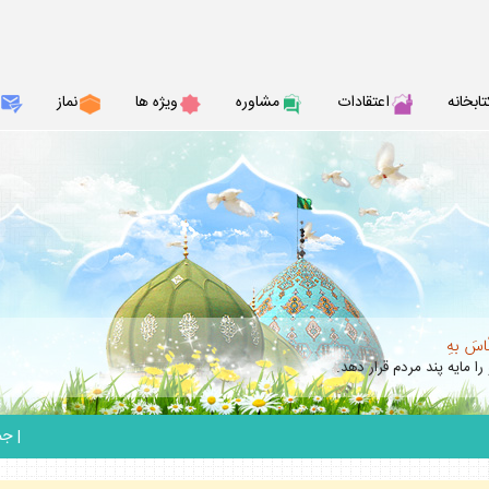
تابخانه
اعتقادات
مشاوره
ويژه ها
نماز
نّاسَ بهِ
را مايه پند مردم قرار دهد.
_
|
جمعه 6