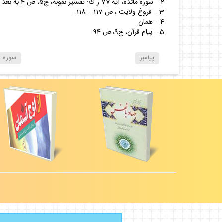
2 – سوره مائده، آيه 77 ر.ك: تفسير نمونه، ج5، ص 4 به بعد.
3 – فروغ ولايت ، ص 117 – 118.
4 – همان.
5 – پيام قرآن، ج9، ص 94.
پيامبر
سوره