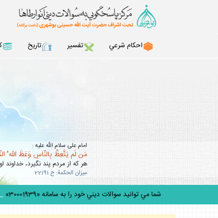
احكام شرعي
تفسير
تاريخ
ك
امام على سلام الله عليه :
مَن لَم يَتَّعِظْ بِالنّاسِ وَعَظَ اللّه ُ ال
هر كه از مردم پند نگيرد، خداوند او 
ميزان الحكمة: ح 22191
شما مي توانيد سوالات ديني خود را به سامانه «30001939» پيامك