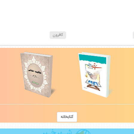
كافرون
كتابخانه