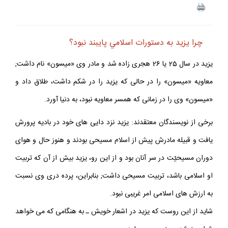
چرا يزيد به دستورات اسلامي پايبند نبود؟
يزيد در سال 25 يا 26 هجرى زاده شد و مادر وى «ميسون» نام داشت;
معاويه «ميسون» را در حالى که يزيد را در شکم داشت، طلاق داد و
«ميسون» وى را در زمانى که همسر معاويه نبود، به دنيا آورد.
برخى از نويسندگان معتقدند: يزيد نزد دايى هاى خود در باديه پرورش
يافت و قبيله مادرش پيش از اسلام مسيحى بودند و هنوز حال و هواى
دوران مسيحيّت در سر آنان بود و از اين رو، يزيد بيش از آن که تربيت
او اسلامى باشد، تربيت مسيحى داشت; بنابراين، پرده درى وى نسبت
به ارزش هاى اسلامى امر غريبى نبود.
شايد از اين روست که يزيد در اشعار خويش ـ به هنگامى که مى خواهد