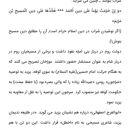
شراب بنوشد ـ چنين مى سرايد:
«وَ إِنْ حَرُمَتْ يَوْماً عَلَى دِينِ أَحْمَدَ *** فَخُذْهَا عَلَى دِينِ الْمَسِيحِ بْنِ
مَرْيَمَ»
(اگر نوشيدن شراب در دين اسلام حرام است; آن را مطابق دين مسيح
بنوش!).
دولت روم در دربار بنى اميّه نفوذ داشت و برخى از مسيحيان روم در
دربار شام به عنوان مستشار حضور داشتند. مورّخان تصريح مى کنند که
به هنگام حرکت امام حسين(عليه السلام) به سوى کوفه، يزيد به توصيه
«سَرْجون» رومى «عبيداللّه زياد» را که والى بصره بود (با حفظ سِمَت) به
حکومت کوفه نيز منصوب کرد. سرجون اين توصيه را به نقل از معاويه به
يزيد نمود.
«ابوالفرج اصفهانى» درباره هم نشينان يزيد مى گويد: «در طليعه نديمان
يزيد، شاعرى مسيحى به نام «اخطل» قرار داشت. اين دو تن با هم