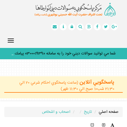
Toggle
gation
شما مي توانيد سوالات ديني خود را به سامانه «30001939» پيامك
كني
_
پاسخگويي آنلاين
(ساعت پاسخگوي احكام شرعي 20 الي
21:30 شب10 صبح الي 11:30 ظهر)
صفحه اصلي
تاريخ
اصحاب و اشخاص