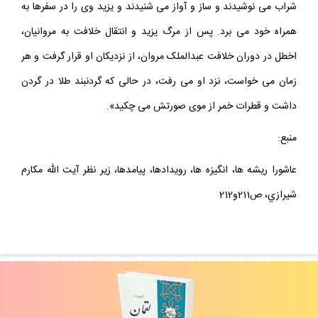
شراب مى نوشيدند و ساز و آواز مى شنيدند و يزيد وى را در سفرها به
همراه خود مى برد. پس از مرگ يزيد و انتقال خلافت به مروانيان،
اخطل در دوران خلافت عبدالملک مروان، از نزديکان او قرار گرفت و هر
زمان مى خواست، نزد او مى رفت، در حالى که گردنبند طلا در گردن
داشت و قطرات خمر از موى صورتش مى چکيد».
منبع:
عاشورا ريشه ها، انگيزه ها، رويدادها، پيامدها، زير نظر آيت الله مکارم
شيرازي، ص211و212