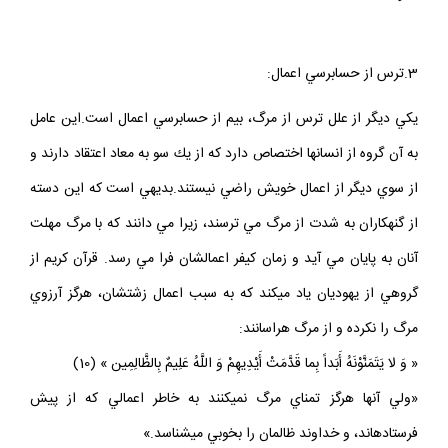
3.ترس از حسابرسي اعمال:
يكي ديگر از علل ترس از مرگ، بيم از حسابرسي اعمال است.اين عامل
به آن گروه از انسانها اختصاص دارد كه از يك سو به معاد اعتقاد دارند و
از سوي ديگر از اعمال خويش راضي نيستند.بديهي است كه اين دسته
از گنهكاران به شدت از مرگ مي ترسند، زيرا مي دانند كه با مرگ مهلت
آنان به پايان مي آيد و زمان كيفر اعمالشان فرا مي رسد. قرآن كريم از
گروهي از يهوديان ياد ميكند كه به سبب اعمال زشتشان، هرگز آرزوي
مرگ را نكرده و از مرگ هراسانند:
« وَ لا يَتَمَنَّوْنَهُ أَبَداً بِما قَدَّمَتْ أَيْدِيهِمْ وَ اللَّهُ عَلِيمٌ بِالظَّالِمِين »‏ (10)
«ولي آنها هرگز تمناي مرگ نمي‏كنند به خاطر اعمالي كه از پيش
فرستاده‏اند، و خداوند ظالمان را بخوبي مي‏شناسد.»