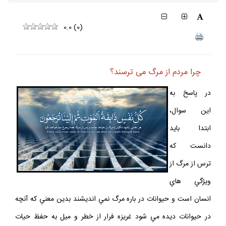
0.0
(
0
)
چرا مردم از مرگ مى ترسند؟
در پاسخ به
اين سوال،
ابتدا بايد
دانست كه
ترس از مرگ از
ويژگي هاي
انسان است و حيوانات در باره مرگ نمي انديشند بدين معني كه آنچه
در حيوانات ديده مي شود غريزه فرار از خطر و ميل به حفظ حيات