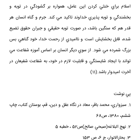
اسلام براي خنثي كردن اين عامل، همواره بر گشودگي در توبه و
بخشندگي و توبه پذيري خداوند تاكيد مي كند. جرم و گناه انسان هر
قدر هم كه سنگين باشد، در صورت توبه حقيقي و جبران حقوق تضيع
شده، قابل بخشايش است و نااميدي از رحمت خدا، خود گناهي بس
بزرگ شمرده مي شود. از سوي ديگر انسان بر اساس آموزه شفاعت مي
تواند با ايجاد شايستگي و قابليت لازم در خود، به شفاعت شفيعان در
آخرت اميدوار باشد.(11)
پي نوشت
1. سبزواري، محمد باقر، معاد در نگاه عقل و دين، قم، بوستان كتاب، چاپ
ششم، 1380، ص68
2. نهج البلاغه(صبحي صالح)ص52 ، خطبه 5
3. بحارالانوار، ج 6، ص 153