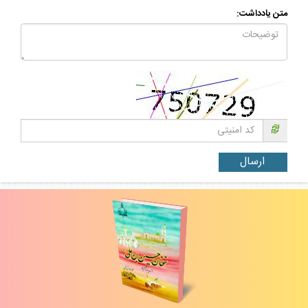
متن يادداشت: