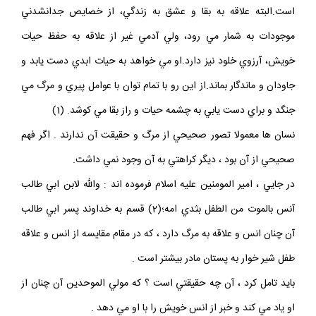
است.البته علاقه به بقا و عشق به زندگي، از خصايص جدانشدني
موجودات به شمار مي رود، ولي آدمي غير از علاقه به حفظ حيات
خويش، آرزوي خلود نيز دارد.او مي خواهد به حيات ابدي دست يابد و
جاودان و ماندگار بماند.از اين رو با تمام توان با عوامل پيري و مرگ مي
جنگد و براي دست يابي به چشمه حيات و راز بقا مي كوشد. (1)
نسان ها معمولا تصور صحيحي از مرگ و حقيقت آن ندارند . اگر فهم
صحيحي از آن بود ، ديگر كراهتي به آن وجود نمي داشت.
در جايي ، امير المومنين عليه اسلام فرموده اند : والله لابن ابي طالب
آنس بالموت من الطفل بثدي امه؛(2) قسم به خداوند پسر ابي طالب
آن چنان انس و علاقه به مرگ دارد ، كه در مقام مقايسه از انس و علاقه
طفل شير خوار به پستان مادر بيشتر است .
بايد تامل كرد ، آن چه حقيقتي است ؟ كه مولي الموحدين آن چنان از
او ياد مي كند و خبر از انس خويش را با او مي دهد .