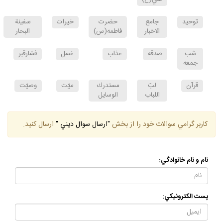
توحيد
جامع
حضرت
خيرات
سفينة
الاخبار
فاطمه(س)
البحار
شب
صدقه
عذاب
غسل
فشارقبر
جمعه
قرآن
لبّ
مستدرك
ميّت
وصيّت
اللباب
الوسايل
كاربر گرامي سوالات خود را از بخش
"ارسال سوال ديني "
ارسال كنيد.
نام و نام خانوادگي:
پست الكترونيكي: