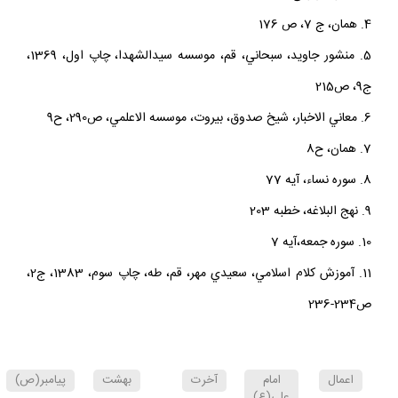
4. همان، ج 7، ص 176
5. منشور جاويد، سبحاني، قم، موسسه سيدالشهدا، چاپ اول، 1369،
ج9، ص215
6. معاني الاخبار، شيخ صدوق، بيروت، موسسه الاعلمي، ص290، ح9
7. همان، ح8
8. سوره نساء، آيه 77
9. نهج البلاغه، خطبه 203
10. سوره جمعه،آيه 7
11. آموزش كلام اسلامي، سعيدي مهر، قم، طه، چاپ سوم، 1383، ج2،
ص234-236
اعمال
امام
آخرت
بهشت
پيامبر(ص)
علي(ع)