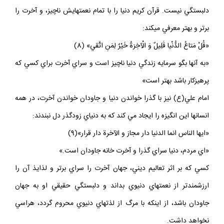
دلبستگي نيست. قرآن كريم دنيا را با تمام نعمتهايش ناچيز، و آخرت را
برتر و بهتر معرفي ميكند:
«قُلْ مَتاعُ الدُّنْيا قَلِيلٌ وَ الْآخِرَةُ خَيْرٌ لِمَنِ اتَّقي» (8)‏
«به آنها بگو سرمايه زندگي دنيا ناچيز است و سراي آخرت براي كسي كه
پرهيزكار باشد بهتر است»
امام علي(ع) نيز با گذرا خواندن دنيا و جاودان خواندن آخرت، در همه
انسانها اين انگيزه را ايجاد مي كند كه به دنياي زودگذر دل نبندند:
«ايها الناس انما الدنيا دار مجاز و الآخرة دار قرار»(9)
«اي مردم، دنيا سراي گذرا و آخرت خانه جاودان است.»
كسي كه بر اثر تعاليم ديني، جهان آخرت را سراي برتر و لذايذ آن را
ارزشمندتر از نعمتهاي دنيوي بداند و دلبستگي حقيقي او به جهان
جاودان باشد، از اينكه با مرگ از لذتهاي دنيوي محروم گردد، هراسي
نخواهد داشت.