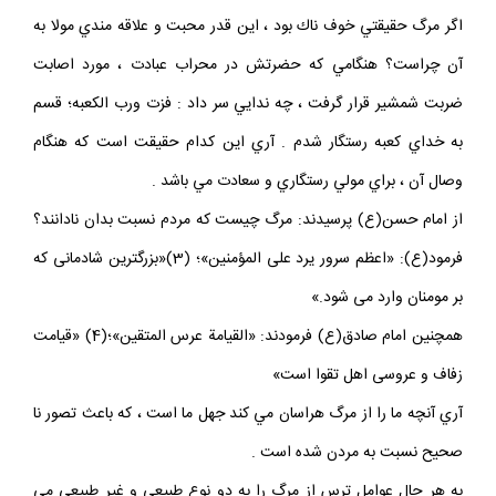
اگر مرگ حقيقتي خوف ناك بود ، اين قدر محبت و علاقه مندي مولا به
آن چراست؟ هنگامي كه حضرتش در محراب عبادت ، مورد اصابت
ضربت شمشير قرار گرفت ، چه ندايي سر داد : فزت ورب الكعبه؛ قسم
به خداي كعبه رستگار شدم . آري اين كدام حقيقت است كه هنگام
وصال آن ، براي مولي رستگاري و سعادت مي باشد .
از امام حسن(ع) پرسيدند: مرگ چيست كه مردم نسبت بدان نادانند؟
فرمود(ع): «اعظم سرور يرد على المؤمنين»؛ (3)«بزرگترين شادمانى كه
بر مومنان وارد مى‏ شود.»
همچنين امام صادق(ع) فرمودند: «القيامة عرس المتقين»؛(4) «قيامت
زفاف و عروسى اهل تقوا است»
آري آنچه ما را از مرگ هراسان مي كند جهل ما است ، كه باعث تصور نا
صحيح نسبت به مردن شده است .
به هر حال عوامل ترس از مرگ را به دو نوع طبيعي و غير طبيعي مي