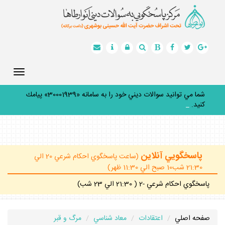
Toggle
gation
شما مي توانيد سوالات ديني خود را به سامانه «30001939» پيامك
كنيد.
_
پاسخگويي آنلاين
(ساعت پاسخگوي احكام شرعي 20 الي
21:30 شب10 صبح الي 11:30 ظهر)
پاسخگوي احكام شرعي -2 ( 21:30 الي 23 شب)
صفحه اصلي
اعتقادات
معاد شناسي
مرگ و قبر