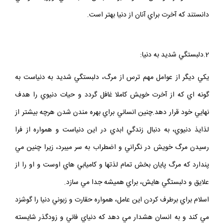
دانستند كه آخرت براي آنان از دنيا بهتر است.
2.دلبستگي شديد به دنيا:
يكي ديگر از عوامل مهم ترس از مرگ، دلبستگي شديد به دنياست به
گونه اي كه از آخرت خويش كاملا غافل گردد و حيات دنيوي را هدف
نهايي خود قرار دهد.چنين انساني براي بهره مندن شدن هرچه بيشتر از
لذايذ دنيوي، به دنبال زندگي ابدي در اين دنياست و همواره از فرا
رسيدن مرگ خويش در نگراني و اضطراب به سر مي­برد، زيرا چنين مي
پندارد كه مرگ پايان بخش تمام لذتها و كاميابي هاي اوست و او را از
علايق و دلبستگي هايش، براي هميشه جدا مي سازد.
اسلام براي برطرف كردن اين عامل، همواره حقارت و زبوني دنيا را گوشزد
مي كند و به انسان هشدار مي دهد كه دنياي فاني و زودگذر شايسته