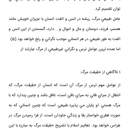
توان تقسيم كرد.
عامل طبيعي مرگ، ريشه در انس و الفت انسان با عزيزان خويش مانند
همسر، فرزند، دوستان و مال و اموال و ...دارد، گسستن از اين انس و
الفت به طور طبيعي در هر انساني موجب نگراني و رنج خواهد بود.(5)
اما عمده ترين عوامل ترس و نگراني غيرطبيعي از مرگ عبارتند از:
1.ناآگاهي از حقيقت مرگ:
از عوامل مهم ترس از مرگ آن است كه انسان از حقيقت مرگ، كه
انتقال از سراي فاني به سراي باقي است، غافل باشد و چنين پندارد كه با
مرگ هستي او پايان مي پذيرد.طبيعي است كه چنين انساني كه به
صورت فطري خواستار بقا و زندگي جاودان است، از فرا رسيدن مرگ در
هراس خواهد بود. تعاليم اسلام با تشريح حقيقت مرگ به مبارزه با اين