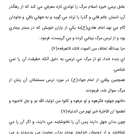
عامل برمي خيزد.اسلام مرگ را تولدي تازه معرفي مي كند كه از رهگذر
آن، انسان عالم فاني و گذرا را ترك مي گويد و به جهاني باقي و جاودان
گام مي نهد.امام هادي(ع)به يكي از ياران خويش كه در بستر بيماري
بود و از ترس مرگ بيتابي كرده و مي گريست، فرمود:
«يا عبدالله تخاف من الموت لانك لاتعرفه»(6)
اي بنده خدا، تو از مرگ مي ترسي به دليل آنكه حقيقت آن را نمي
شناسي.
همچنين وقتي از امام جواد(ع) در مورد ترس مسلمانان آن زمان از
مرگ سوال شد، فرمودند:
«لانهم جهلوه فكرهوه و لو عرفوه و كانوا من اولياء الله عز و جل لاحبوه و
لعلموا ان الآخرة خير لهم من الدنيا»(7)
چون بدان جهل دارند پس آن را ناخوشايند مي دارند، و اگر آن را مي
شناختند و از دوستان خداوند بودند بدان محبت مي ورزيدند و مي