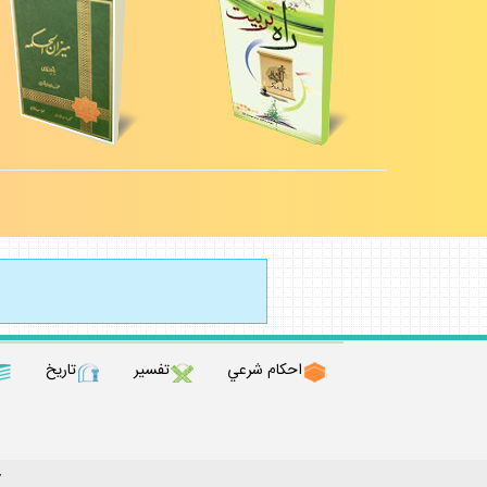
احكام شرعي
تفسير
تاريخ
ك