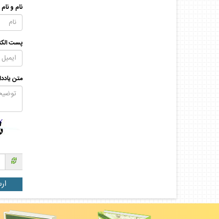
نام و نام
پست الكت
متن يادد