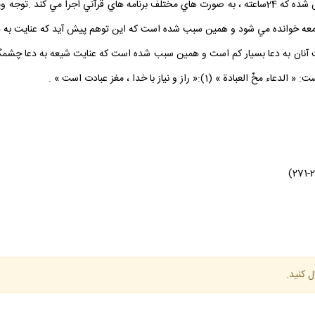
مي شوند.در جمهوري اسلامي رسانه خاصي براي قرآن تأسيس شده كه 24ساعته ، به صورت هاي مختلف برنامه هاي
وانده مي شود و همين سبب شده است كه اين توهم پيش آيد كه عنايت به دعا ب
ت آنان به دعا بسيار كم است و همين سبب شده است كه عنايت شيعه به دعا چشمگيرتر ب
راز و نياز با خدا ، مغز عبادت است » .
ل كنيد.