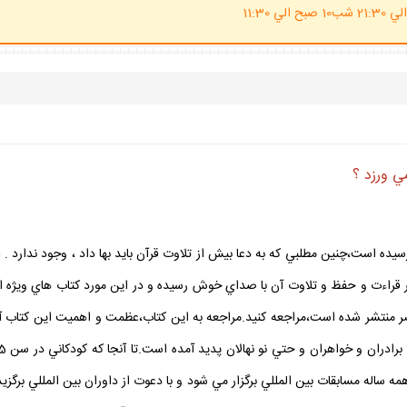
(ساعت پاسخگوي احكام شرعي 20 الي 21:30 شب10 صبح الي 11:30
ي ورزد ؟
 رسيده است،چنين مطلبي كه به دعا بيش از تلاوت قرآن بايد بها داد ، وجود ندارد 
بر قراءت و حفظ و تلاوت آن با صداي خوش رسيده و در اين مورد كتاب هاي ويژه 
مصر منتشر شده است،مراجعه كنيد.مراجعه به اين كتاب،عظمت و اهميت اين كتاب آس
مه ساله مسابقات بين المللي برگزار مي شود و با دعوت از داوران بين المللي برگ