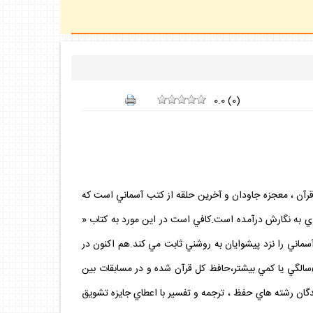
0.0
(
0
)
. قرآن ، معجزه جاودان و آخرين حلقه از كتب آسماني است كه
اي به نگارش درآمده است.كافي است در اين مورد به كتاب «
ماني را نزد پيشوايان به روشني ثابت مي كند.هم اكنون در
جمهوري اسلامي ايران،اهتمام فراواني به حفظ قرآن در ميان برادران و خواهران و حتي نو نهالان پديد آمده است.تا آنجا كه كودكاني در سن 5سالگي يا كمي بيشتر،حافظ كل قرآن شده و در مسابقات بين
زيدگان رشته هاي حفظ ، ترجمه و تفسير با اعطاي جايزه تشويق