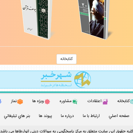
كتابخانه
كتابخانه
اعتقادات
مشاوره
ويژه ها
نماز
صفحه اصلي
ارتباط با ما
درباره ما
پيوند ها
بنر هاي تبليغاتي
ليه حقوق اين سايت متعلق به مركز پاسخگويي به سوالات ديني انوارطاها مي باشد