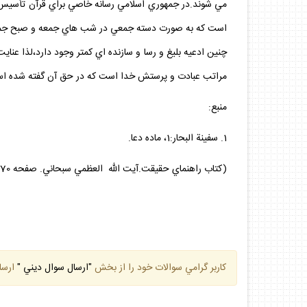
است كه به صورت دسته جمعي در شب هاي جمعه و صبح جمعه خ
چنين ادعيه بليغ و رسا و سازنده اي كمتر وجود دارد،لذا عناي
مراتب عبادت و پرستش خدا است كه در حق آن گفته شده است: « الدعاء مخّ العبادة » (1):« 
منبع:
1. سفينة البحار:1، ماده دعا.
(كتاب راهنماي حقيقت.آيت الله العظمي سبحاني. صفحه 270-271)
كاربر گرامي سوالات خود را از بخش
"ارسال سوال ديني "
ارسا