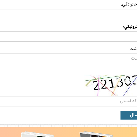
 خانوادگي:
رونيكي:
اشت: