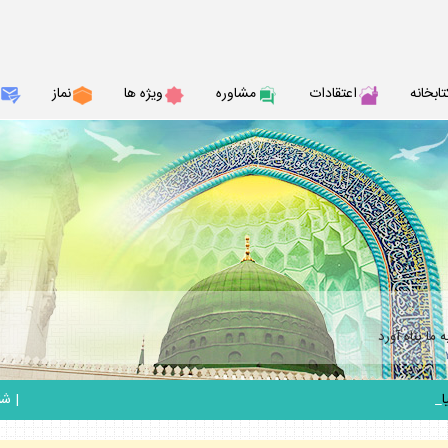
تابخانه
اعتقادات
مشاوره
ويژه ها
نماز
ما پناه آورد
_
|
شنبه 17