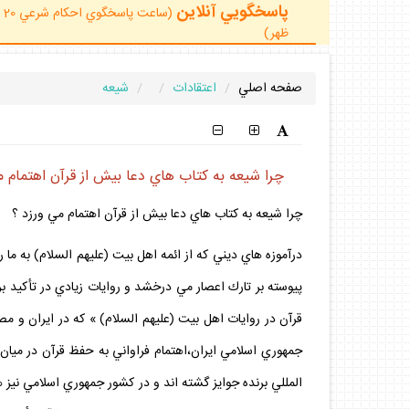
پاسخگويي آنلاين
ظهر)
صفحه اصلي
اعتقادات
شيعه
چرا شيعه به كتاب هاي دعا بيش از قرآن اهتمام م
چرا شيعه به كتاب هاي دعا بيش از قرآن اهتمام مي ورزد ؟
درآموزه هاي ديني كه از ائمه اهل بيت (عليهم السلام) به ما
پيوسته بر تارك اعصار مي درخشد و روايات زيادي در تأكيد 
قرآن در روايات اهل بيت (عليهم السلام) » كه در ايران و 
المللي برنده جوايز گشته اند و در كشور جمهوري اسلامي نيز ه