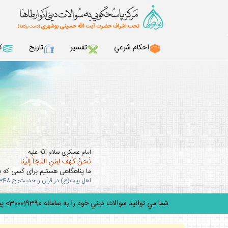
احكام شرعي
تفسير
تاريخ
ك
امام عسكرى سلام الله عليه :
نَحنُ كَهفٌ لِمَنِ التَجَأَ إلَينا
ما پناهگاهى هستيم براى كسى كه به 
اهل بيت(ع) در قرآن و حديث: ح 348
شما مي توانيد سوالات ديني خود را به سامانه «30001939» پيامك كن