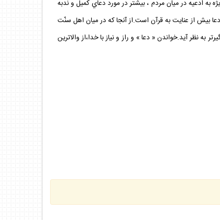
 قرآني اجرا مي كند .توجه ويژه به ادعيه در ميان مردم ، بيشتر در مورد دعاي كميل و ندبه
يش از عنايت به قرآن است.از آنجا كه در ميان اهل سنّت
ه نظر آيد.خواندن « دعا » و راز و نياز با خدا،از والاترين