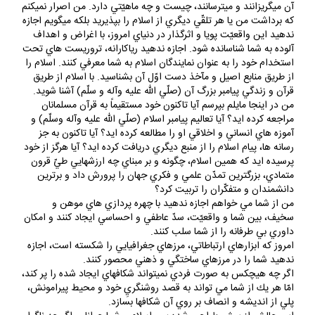
دست آوريد. منطق سليم اقتضاء ميكند كه لااقل بدانيد آنچه شما را از
آن ميگريزانند و ميترسانند، چيست و چه ماهيّتي دارد. من اصرار نميكنم
كه برداشت من يا هر تلقّي ديگري از اسلام را بپذيريد بلكه ميگويم اجازه
ندهيد اين واقعيّت پويا و اثرگذار در دنياي امروز، با اغراض و اهداف
آلوده به شما شناسانده شود. اجازه ندهيد رياكارانه، تروريست هاي تحت
استخدام خود را به عنوان نمايندگان اسلام به شما معرفي كنند. اسلام را
از طريق منابع اصيل و مآخذ دست اوّل آن بشناسيد. با اسلام از طريق
قرآن و زندگي پيامبر بزرگ آن (صلّي الله عليه وآله و سلّم) آشنا شويد.
من در اينجا مايلم بپرسم آيا تاكنون خود مستقيماً به قرآن مسلمانان
مراجعه كرده ايد؟ آيا تعاليم پيامبر اسلام (صلّي الله عليه وآله وسلّم) و
آموزه هاي انساني و اخلاقي او را مطالعه كرده ايد؟ آيا تاكنون به جز
رسانه ها، پيام اسلام را از منبع ديگري دريافت كرده ايد؟ آيا هرگز از خود
پرسيده ايد كه همين اسلام، چگونه و بر مبناي چه ارزشهايي طيّ قرون
متمادي، بزرگترين تمدّن علمي و فكري جهان را پرورش داد و برترين
دانشمندان و متفكّران را تربيت كرد؟
من از شما مي خواهم اجازه ندهيد با چهره پردازي هاي موهن و
سخيف، بين شما و واقعيّت، سدّ عاطفي و احساسي ايجاد كنند و امكان
داوري بي طرفانه را از شما سلب كنند.
امروز كه ابزارهاي ارتباطاتي، مرزهاي جغرافيايي را شكسته است، اجازه
ندهيد شما را در مرزهاي ساختگي و ذهني محصور كنند.
اگر چه هيچكس به صورت فردي نميتواند شكافهاي ايجاد شده را پر كند،
امّا هر يك از شما مي تواند به قصد روشنگريِ خود و محيط پيرامونش،