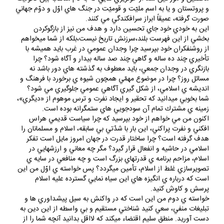
محقّقين و مورّخين شما از خونريزي هايي كه به نام مذهب بين كاتوليك
و پروتستان و يا به اسم مليّت و قوميّت در جنگ هاي اوّل و دوّم جهاني
صورت گرفته، عميقاً ابراز سرافكندگي مي كنند.
اين به خودي خود جاي تحسين دارد و هدف من نيز از بازگوكردن
بخشي از اين فهرست بلند،سرزنش تاريخ نيست،بلكه از شما ميخواهم
از روشنفكران خود بپرسيد چرا وجدان عمومي در غرب بايد هميشه با
تأخيري چند ده ساله و گاهي چند صد ساله بيدار و آگاه شود؟ چرا
بازنگري در وجدان جمعي، بايد معطوف به گذشته هاي دور باشد نه
مسائل روز؟ چرا در موضوع مهمّي همچون شيوه ي برخورد با فرهنگ و
انديشه ي اسلامي، از شكل گيري آگاهي عمومي جلوگيري مي شود؟
شما بخوبي ميدانيد كه تحقير و ايجاد نفرت و ترس موهوم از «ديگري»،
زمينه ي مشترك تمام آن سودجويي هاي ستمگرانه بوده است.
اكنون من مي خواهم از خود بپرسيد كه چرا سياست قديمي هراس
افكني و نفرت پراكني، اين بار با شدّتي بي سابقه، اسلام و مسلمانان را
هدف گرفته است؟ چرا ساختار قدرت در جهان امروز مايل است تفكر
اسلامي در حاشيه و انفعال قرار گيرد؟ مگر چه معاني و ارزشهايي در
اسلام، مزاحم برنامه ي قدرتهاي بزرگ است و چه منافعي در سايه ي
تصويرسازي غلط از اسلام، تأمين ميگردد؟ پس خواسته ي اوّل من اين
است كه درباره ي انگيزه هاي اين سياه نمايي گسترده عليه اسلام
پرسش و كاوش كنيد.
خواسته ي دوم من اين است كه در واكنش به سيل پيشداوري ها و
تبليغات منفي، سعي كنيد شناختي مستقيم و بي واسطه از اين دين به