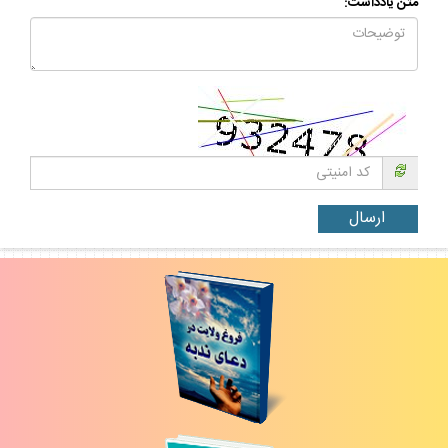
متن يادداشت: