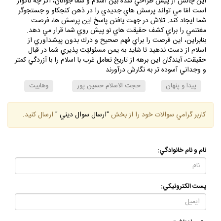
پلي از انديشه و انصاف بر روي آن شكافها بسازد.
اين چالش از پيش طراحي شده بين اسلام و شما جوانان، اگر چه ناگوار
است امّا مي تواند پرسش هاي جديدي را در ذهن كنجكاو و جستجوگر
شما ايجاد كند. تلاش در جهت يافتن پاسخ اين پرسش ها، فرصت
مغتنمي را براي كشف حقيقت هاي نو پيش روي شما قرار مي دهد.
بنابراين، اين فرصت را براي فهم صحيح و درك بدون پيشداوري از
اسلام از دست ندهيد تا شايد به يمن مسئوليّت پذيري شما در قبال
حقيقت، آيندگان اين برهه از تاريخ تعامل غرب با اسلام را با آزردگي كمتر
و وجداني آسوده تر به نگارش درآورند
پيدا و پنهان
حجت الاسلام حسين پور
وهابيت
كاربر گرامي سوالات خود را از بخش
"ارسال سوال ديني "
ارسال كنيد.
نام و نام خانوادگي:
پست الكترونيكي: