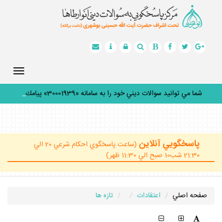
Toggle
gation
شما مي توانيد سوالات ديني خود را به سامانه «30001939» پيامك
كنيد
_
پاسخگويي آنلاين
(ساعت پاسخگوي احكام شرعي 20 الي
21:30 شب10 صبح الي 11:30 ظهر)
صفحه اصلي
اعتقادات
تازه ها