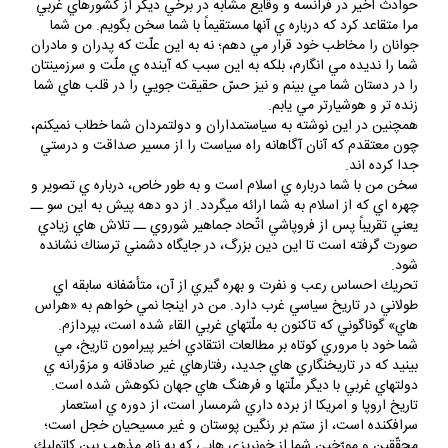
به عموم جوانان در اروپا و امريكاي شمالي
حوادث اخير در فرانسه و وقايع مشابه در برخي ديگر از كشورهاي غربي
مرا متقاعد كرد كه درباره ي آنها مستقيماً با شما سخن بگويم. من شما
جوانان را مخاطب خود قرار مي دهم؛ نه به اين علّت كه پدران و مادران
شما را نديده مي انگارم، بلكه به اين سبب كه آينده ي ملّت و سرزمينتان
را در دستان شما مي بينم و نيز حسّ حقيقت جويي را در قلب هاي شما
زنده تر و هوشيارتر مي يابم.
همچنين در اين نوشته به سياستمداران و دولتمردان شما خطاب نميكنم،
چون معتقدم كه آنان آگاهانه راه سياست را از مسير صداقت و درستي
جدا كرده اند.
سخن من با شما درباره ي اسلام است و به طور خاص، درباره ي تصوير و
چهره اي كه از اسلام به شما ارائه ميگردد. از دو دهه پيش به اين سو ــ
يعني تقريباً پس از فروپاشي اتّحاد جماهير شوروي ــ تلاش هاي زيادي
صورت گرفته است تا اين دين بزرگ، در جايگاه دشمني ترسناك نشانده
شود.
تحريك احساس رعب و نفرت و بهره گيري از آن، متأسّفانه سابقه اي
طولاني در تاريخ سياسي غرب دارد. من در اينجا نمي خواهم به «هراس
هاي» گوناگوني كه تاكنون به ملّتهاي غربي القاء شده است، بپردازم.
شما خود با مروري كوتاه بر مطالعات انتقادي اخير پيرامون تاريخ، مي
بينيد كه در تاريخنگاري هاي جديد، رفتارهاي غير صادقانه و مزوّرانه ي
دولتهاي غربي با ديگر ملّتها و فرهنگ هاي جهان نكوهش شده است.
تاريخ اروپا و امريكا از برده داري شرمسار است، از دوره ي استعمار
سرافكنده است، از ستم بر رنگين پوستان و غير مسيحيان خجل است؛