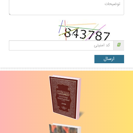
متن يادداشت: