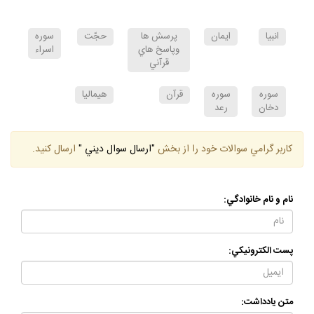
انبيا
ايمان
پرسش ها
حجّت
سوره
وپاسخ هاي
اسراء
قرآني
سوره
سوره
قرآن
هيماليا
دخان
رعد
كاربر گرامي سوالات خود را از بخش
"ارسال سوال ديني "
ارسال كنيد.
نام و نام خانوادگي:
پست الكترونيكي: