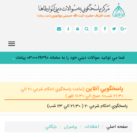
Toggle
gation
شما مي توانيد سوالات ديني خود را به سامانه «30001939» پيامك
كن
_
پاسخگويي آنلاين
(ساعت پاسخگوي احكام شرعي 20 الي
21:30 شب10 صبح الي 11:30 ظهر)
پاسخگوي احكام شرعي -2 ( 21:30 الي 23 شب)
صفحه اصلي
اعتقادات
پيامبران
بايگاني