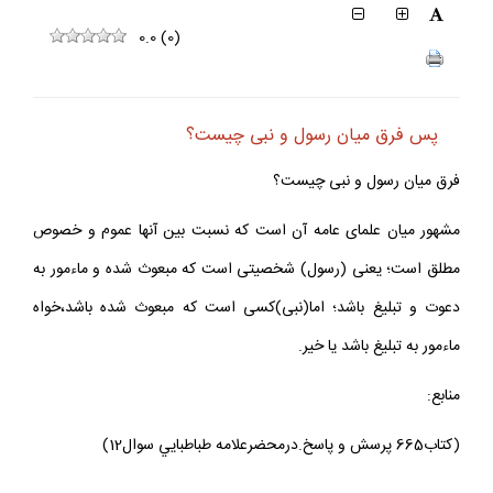
0.0
(
0
)
پس فرق ميان رسول و نبى چيست؟
فرق ميان رسول و نبى چيست؟
مشهور ميان علماى عامه آن است كه نسبت بين آنها عموم و خصوص
مطلق است؛ يعنى (رسول) شخصيتى است كه مبعوث شده و ماءمور به
دعوت و تبليغ باشد؛ اما(نبى)كسى است كه مبعوث شده باشد،خواه
ماءمور به تبليغ باشد يا خير.
منابع:
(كتاب665 پرسش و پاسخ.درمحضرعلامه طباطبايي سوال12)