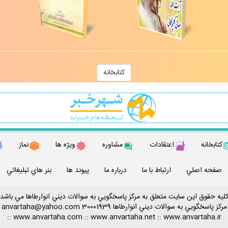
كتابخانه
كتابخانه
اعتقادات
مشاوره
ويژه ها
نماز
صفحه اصلي
ارتباط با ما
درباره ما
پيوند ها
بنر هاي تبليغاتي
ليه حقوق اين سايت متعلق به مركز پاسخگويي به سوالات ديني انوارطاها مي باشد
مركز پاسخگويي به سوالات ديني
انوارطاها
30001939
anvartaha@yahoo.com
::
www.anvartaha.com
::
www.anvartaha.net
::
www.anvartaha.ir