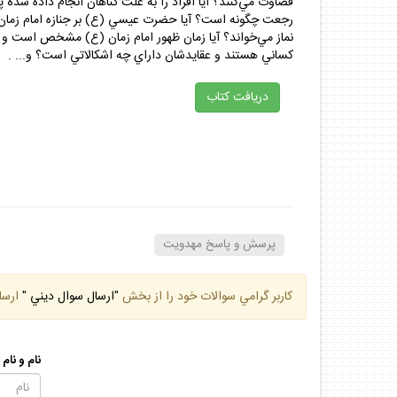
قضاوت مي‌كنند؟ آيا افراد را به علت گناهان انجام داده شدة 
رجعت چگونه است؟ آيا حضرت عيسي (ع) بر جنازه امام زمان (
نماز مي‌خواند؟ آيا زمان ظهور امام زمان (ع) مشخص است و
كساني هستند و عقايدشان داراي چه اشكالاتي است؟ و... .
دريافت كتاب
پرسش و پاسخ مهدويت
كاربر گرامي سوالات خود را از بخش
"ارسال سوال ديني "
ارسا
نام و نام