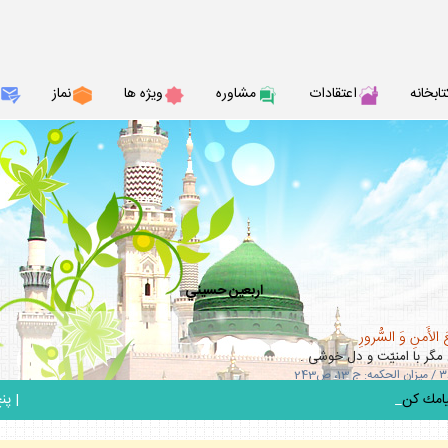
تابخانه
اعتقادات
مشاوره
ويژه ها
نماز
اربعين حسيني
 الأَمنِ وَ السُّرورِ
مگر با امنيّت و دل خوشى .
_
|
پنج ش