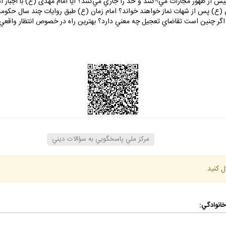
پيش از ظهور مجازات مي¬كنند و حد را جاري مي‌كنند؟ آيا امام مهدى (ع) با اجبار 
ع) پس از شهات نماز خواهند خواند؟ امام زمان (ع) طبق روايات چند سال حكومت 
 اگر چنين است تقاضاي تعجيل چه معني دارد؟ بهترين راه در خصوص انتظار واقع
مركز ملي پاسخگويي به سؤالات ديني
ل كنيد.
 خانوادگي: