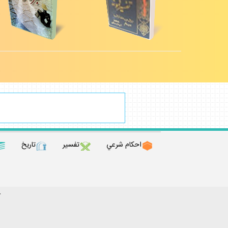
احكام شرعي
تفسير
تاريخ
ك