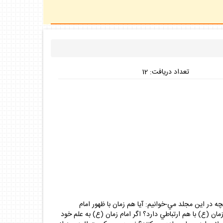
تعداد دريافت: 12
صوص مهدويت پاسخ داده شده است. آنچه در اين مجلد مي-خوانيم: آيا هم زمان با ظهور امام
ان (ع) با هم ارتباطي دارد؟ اگر امام زمان (ع) به علم خود