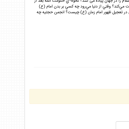
اسلام را در جهان پياده مى كنند؟ نحوه¬ي حكومت ائمه بعد از
مي‌كند؟ وقتي از دنيا مي‌رود چه كسي بر بدن امام (ع)
ي در تعجيل ظهور امام زمان (ع) چيست؟ انجمن حجتيه چه