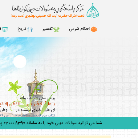
احكام شرعي
تفسير
تاريخ
ك
پيامبر صلى‏ الله ‏عليه‏ و‏آله
يا عليُّ! لاخَيرَ في . . .الوَطَنِ إلاّ مَعَ
اى على! خيرى نيست در . . . وطن 
كتاب من لايحضره الفقيه: ج ۴ ، ص ۳۶۹ / ميزان الحكمه: ج 13، ص243
شما مي توانيد سوالات ديني خود را به سامانه «30001939» پيامك كنيد.