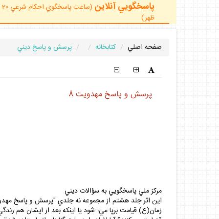
پاسخگويي آنلاين
ظهر)
صفحه اصلي
كتابخانه
پرسش و پاسخ ديني
پرسش و پاسخ مهدويت 8
مركز ملي پاسخگويي به سؤالات ديني
زمان(ع) قيامت برپا مي¬شود يا اينكه بعد از ايشان هم زندگي 