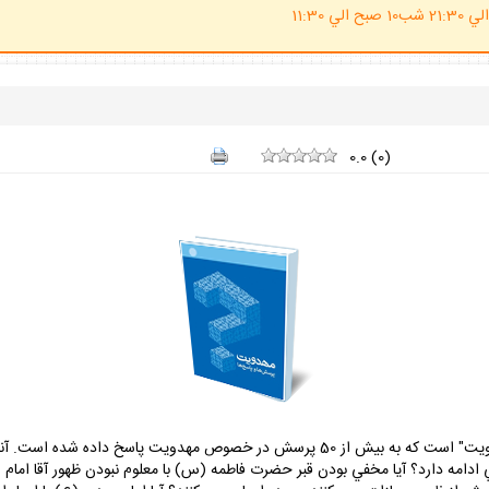
(ساعت پاسخگوي احكام شرعي 20 الي 21:30 شب10 صبح الي 11:30
0.0
(
0
)
اين اثر جلد هشتم از مجموعه نه جلدي "پرسش و پاسخ مهدويت" است كه به بيش از 50 پرسش در خ
ادامه دارد؟ آيا مخفي بودن قبر حضرت فاطمه (س) با معلوم نبودن ظهور آقا امام زم