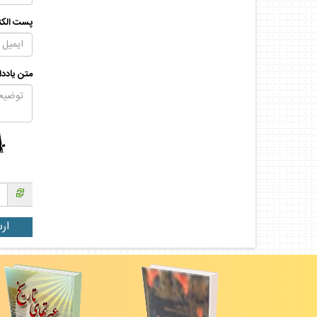
پست الكت
متن يادد