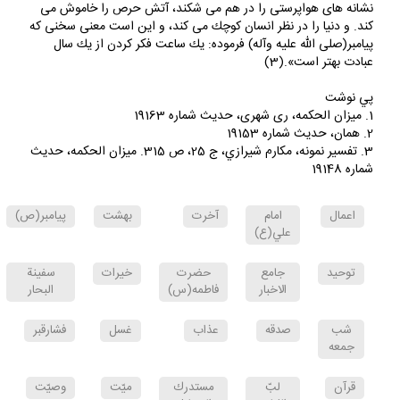
وعده هاى الهى نيرو مى بخشد، به طبع آدمى نرمى و لطافت مى دهد،
نشانه هاى هواپرستى را در هم مى شكند، آتش حرص را خاموش مى
كند. و دنيا را در نظر انسان كوچك مى كند، و اين است معنى سخنى كه
پيامبر(صلى الله عليه وآله) فرموده: يك ساعت فكر كردن از يك سال
عبادت بهتر است».(3)
پي نوشت
1. ميزان الحكمه، رى شهرى، حديث شماره 19163
2. همان، حديث شماره 19153
3. تفسير نمونه، مكارم شيرازي، ج 25، ص 315. ميزان الحكمه، حديث
شماره 19148
اعمال
امام
آخرت
بهشت
پيامبر(ص)
علي(ع)
توحيد
جامع
حضرت
خيرات
سفينة
الاخبار
فاطمه(س)
البحار
شب
صدقه
عذاب
غسل
فشارقبر
جمعه