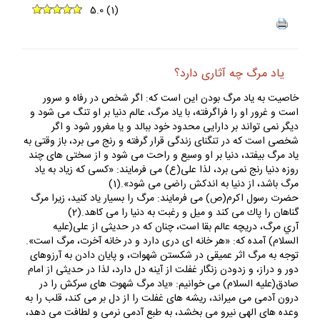
5.0
(
1
)
ياد مرگ چه آثارى دارد؟
خاصيت به ياد مرگ بودن اين است كه: اگر شخص در رفاه و سرور
است و غرور او را فراگرفته، با ياد مرگ، عالم دنيا بر او تنگ مى شود و
ديگر نمى تواند بر دارايى محدود خود ببالد و يا مغرور شود و اگر
شخصى است كه در تنگناى زندگى قرار گرفته و رنج مى برد، باز وقتى به
ياد مرگ بيفتد، دنيا بر او وسيع و راحت مى شود و از سختى هاى چند
روزه دنيا رنج نمى برد، لذا على(ع) مى فرمايند: «كسى كه زياد به ياد
مرگ باشد، از دنيا به اندكش راضى مى شود».(1)
حضرت رسول اكرم(ص) مى فرمايند: مرگ را بسيار ياد كنيد، زيرا مرگ
گناهان را پاك مى كند و ميل و رغبت به دنيا را مى كاهد.(2)
آري مرگ، دريچه عالم بقا است، چنان كه در حديثى از على(عليه
السلام) آمده كه: «هر خانه اى درى دارد و در خانه آخرت، مرگ است».
توجه به مرگ اثر عميقى در شكستن شهوات، و پايان دادن به آرزوهاى
دور و دراز، و زدودن زنگار غفلت از آينه دل دارد، لذا در حديثى از امام
صادق(عليه السلام) مى خوانيم: «ياد مرگ شهوت هاى سركش را در
درون آدمى مى ميراند، ريشه هاى غفلت را از دل بر مى كند، قلب را به