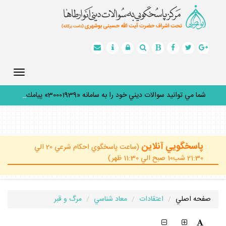
Toggle
gation
شما مي توانيد سوالات ديني خود را به سامانه «30001939» پيامك
ك
_
پاسخگويي آنلاين
(ساعت پاسخگوي احكام شرعي 20 الي
21:30 شب10 صبح الي 11:30 ظهر)
صفحه اصلي
اعتقادات
معاد شناسي
مرگ و قبر