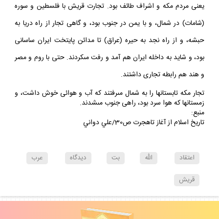
يعنى مردم مكه و اشراف طائف بود. تجارت قريش با فلسطين و سوره
(شامات) در شمال، و با يمن در جنوب بود، و گاهى تجار از راه دريا به
حبشه، و از راه نجد به حيره (عراق) تا مدائن پايتخت ايران ساسانى
بود، و شايد به داخله ايران هم آمد و رفت مى‏كردند. حتى با روم و مصر
و هند هم رابطه تجارى داشتند.
تجار مكه تابستانها را به شمال مى‏رفتند كه آب و هوائى خوش داشت، و
زمستانها كه هوا سرد بود، راهى جنوب مى‏شدند.
منبع:
تاريخ اسلام از آغاز تاهجرت ص30/علي دواني
اعتقاد
الله
بت
ديدگاه
عرب
قريش