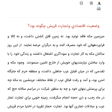
وضعيت اقتصادي وتجارت قريش چگونه بود؟
سرزمين مكه فاقد توليد بود. نه زمين قابل كشتى داشت، و نه كالا و
فراورده‏هائى كه خود مصرف كنند و به ديگران عرضه نمايند. از اين روز
ساكنان مكه به كار تجارت و سوداگرى اشتغال داشتند و زندگى خود را با
وارد ساختن نيازمنديهاى خويش از خارج تامين مى‏نمودند. وجود مكه و
تقدسى كه در ميان قبايل عرب جاهلى داشت، و منطقه حرم كه جايگاه
امنى بود، و آمد و رفت قبائل عرب از نقاط مختلف عرب‏نشين به مكه چه
براى پرستش بت‏هاى خود و چه به منظور شركت در مراسم سالانه حج كه
در ماه رجب و ذى حجه انجام مى‏گرفت، زمينه خوبى براى تجارت تجار
عرب و مبادلات تجارى آنها بود. تجارت حجاز تقريبا در اختيا مردم قريش