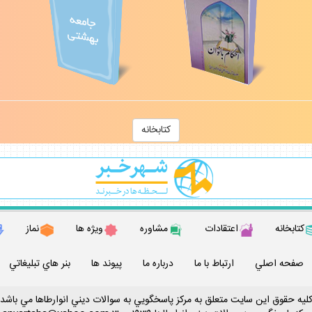
كتابخانه
كتابخانه
اعتقادات
مشاوره
ويژه ها
نماز
صفحه اصلي
ارتباط با ما
درباره ما
پيوند ها
بنر هاي تبليغاتي
ليه حقوق اين سايت متعلق به مركز پاسخگويي به سوالات ديني انوارطاها مي باشد