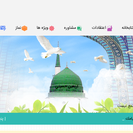
تابخانه
اعتقادات
مشاوره
ويژه ها
نماز
اربعين حسيني
طمع نيست
_
|
پنج ش