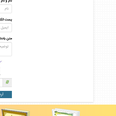
نام و نام
پست الكت
متن يادد