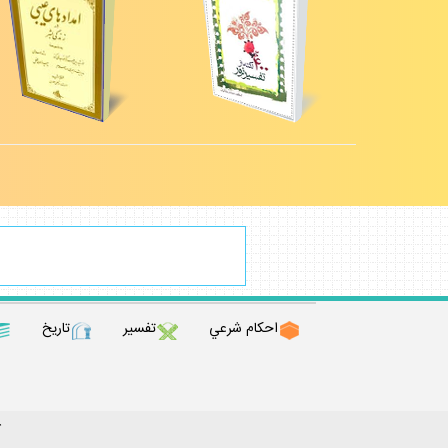
احكام شرعي
تفسير
تاريخ
ك