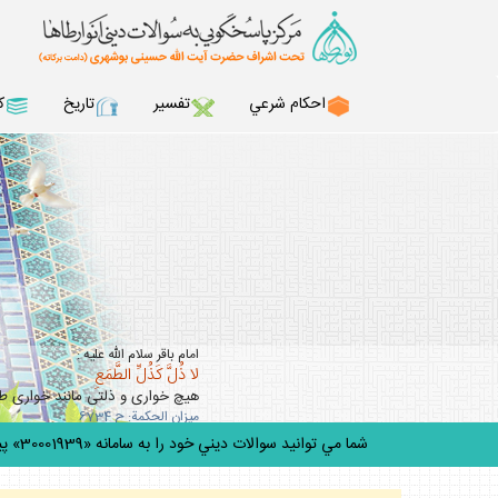
احكام شرعي
تفسير
تاريخ
ك
امام باقر سلام الله عليه :
لا ذُلَّ كَذُلِّ الطَّمَعِ
هيچ خوارى و ذلتى مانند خوارى 
ميزان الحكمة: ح 6734
شما مي توانيد سوالات ديني خود را به سامانه «30001939» پيامك كنيد.