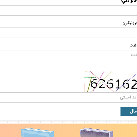
 خانوادگي:
رونيكي:
اشت: