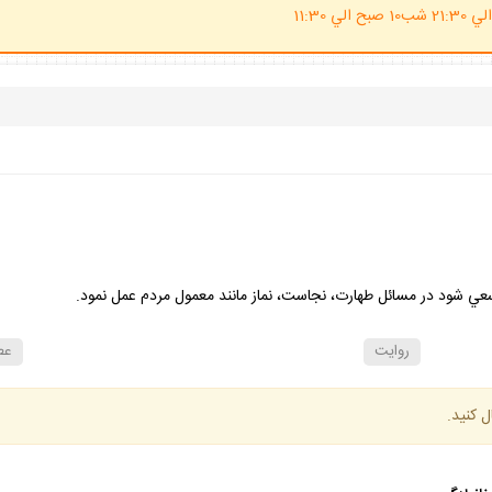
(ساعت پاسخگوي احكام شرعي 20 الي 21:30 شب10 صبح الي 11:30
ي شود در مسائل طهارت، نجاست، نماز مانند معمول مردم عمل نمود.
روايت
عط
ل كنيد.