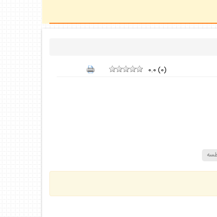
0.0
(
0
)
سه