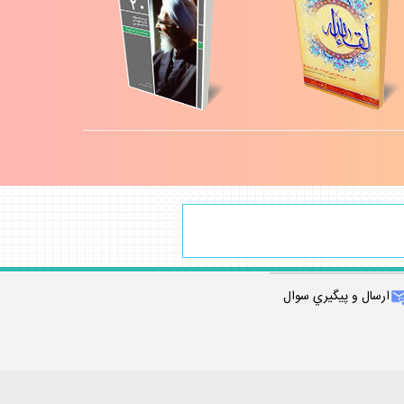
ارسال و پيگيري سوال