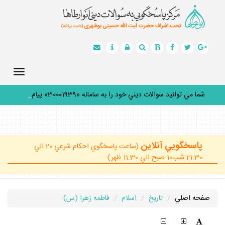
Toggle
gation
شما مي توانيد سوالات ديني خود را به سامانه «30001939» پيامك
ك
_
پاسخگويي آنلاين
(ساعت پاسخگوي احكام شرعي 20 الي
21:30 شب10 صبح الي 11:30 ظهر)
صفحه اصلي
تاريخ
اسلام
فاطمه زهرا (س)