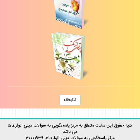
كتابخانه
كليه حقوق اين سايت متعلق به مركز پاسخگويي به سوالات ديني انوارطاها
مي باشد