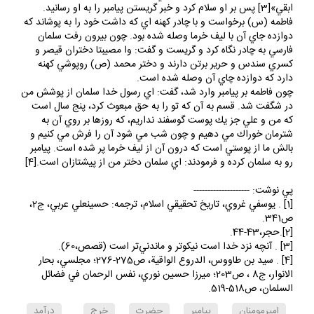
مشغول آسياب كردن جو است و مي گويد: «و ما عند الله خير و
ابقي»[3] پس بر او سلام كرد و خبر گريستن پيامبر را به او رسانيد.
فاطمه (س) برخواست و با چادر كهنه اي كه داشت خود را به پوشاند كه
دوازده جاي آن با ليف خرما وصله شده بود. چون بيرون رفت سلمان
فارسي به چادر نگاه كرد و گريست و گفت: وا مصيبتا دختران قيصر و
كسري سندس و حرير برتن دارند و دختر محمد (ص) روپوشي كهنه
دارد كه دوازده چاي آن وصله شده است.
چون فاطمه بر پيامبر وارد شد، گفت: اي رسول خدا سلمان از پوشش من
در شگفت شد. قسم به آن كه تو را به حق مبعوث كرد، پنج سال است
كه من و علي جز يك پوست گوسفند نداريم، كه روزها بر روي آن به
شترمان خوراك مي دهيم و چون شب مي شود آن را فرش مي كنيم و
بالش ما از پوستي است كه درون آن از ليف خرما پر شده است. پيامبر
رو به سلمان كرده و فرمودند: اي سلمان دختر من از پيشتازان است.[4]
پي نوشت: --------------------
[1] . يوسفي غروي، تاريخ تحقيقي اسلام، ترجمه: حسينعلي عربي، ج2،
ص341.
[2].حجر،43-44.
[3] . آنچه نزد خدا است نيكوتر و ماندني‌تر است (قصص،60).
[4] . سيد بن طاووس، الدروع الواقية، ص275-276؛ مجلسي، بحار
الانوار، ج8 ، ص203؛ ميرزا حسين نوري، نفس الرحمان في فضائل
السلمان، ص518-519.