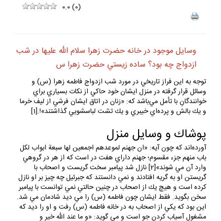
0.0
(
0
)
وسايل موجود در خانه حضرت زهرا سلام الله عليها در شب
ازدواج چه بود؟ ساده زيستي حضرت زهرا س
توجه به اين فراز تاريخي در مورد شب ازدواج فاطمه زهرا (س) و
وسائل قرار گرفته در منزل ايشان خود حاكي از نكات بسياري براي
خوانندگانِ با تأمل مي‌باشد كه: «زنان در اتاق ايشان فرشي از ليف خرما
و يك بالش و پرده‌اي خيبري و يك تشت لباسشويي گذاشتند»!.[1]
پوشاك و وسايل منزل
آورده‌اند كه چون آيه: «ان جهنم لموعدهم اجمعين لها سبعة ابواب لكل
باب منهم جزء مقسوم؛ جهنم داراي هفت در است كه از هر در گروهي
وارد آن مي شوند»[2] نازل شد پيامبر سخت گريست و اصحاب با
گريستن او به گريه افتادند و نمي دانستند كه جبرئيل چه چيز بر او نازل
كرده است و هيچ يك از اصحاب در چنين حالتي نمي توانست با پيامبر
سخن بگويد. فقط ايشان چون فاطمه (س) را مي ديد شادمان مي شد.
اين بود كه يكي از اصحاب به در خانه فاطمه (س) رفت و او را ديد كه