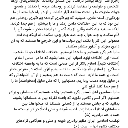
[اجرا] شد. آن‌ها بيشتر درصدد اين مسائل برآمدند. كارشناس‌هاى آن‌ها
اشخاص و طوايف را مطالعه كردند و روحيات مردم را ديدند و همه‌ي
جهات ماديات ما را تحت مطالعه قرار دادند، و از دو راه خواستند از ما
بهره‌گيرى كنند: مادى، مى‏بينيد كه بهره‌گيرى كردند؛ بهره‌گيرى روحانى هم
اين بود كه به اين اختلافات دامن زدند و ما را بيشتر، از هم جدا كردند.
اينكه مى‏بينيد يك كلمه وقتى از يك آدمى در اينجا صادر مى‏شود، آن را
عَلَم مى‏كنند و چند هزار، چند صد هزار چاپ مى‏كنند، نه اينكه يك آدم
معمولى اين كار را بكند، اين دولت‌ها و اين خارجي‌ها هستند كه به آن
دامن مى‏زنند و آنطور منتشر مى‏كنند.
ما با هم يكى هستيم و ما جدا نيستيم. اختلاف، اختلاف دو تا مذهب
است؛ اين اختلاف نبايد اسباب اين معنا بشود كه ما در اساس اسلام
[اختلاف كنيم‏]. اسلام بالاتر از اين معانى است كه ما به واسطه اختلاف
مسلكى از اسلام مثلًا چه بكنيم. ما كه مى‏بينيم الآن اسلام در معرض خطر
است، بر همه ما لازم است كه دست به هم بدهيم و از آن اشتباهاتى كه
در سابق بوده دست برداريم، دستهايى را كه مثل سابق [مى‏خواهند] ما را
از هم جدا كنند قطع كني
ما با مسلمين اهل تسنن يكى هستيم؛ واحد هستيم كه مسلمان و برادر
هستيم. اگر كسى كلامى بگويد كه باعث تفرقه بين ما مسلمانها بشود،
بدانيد كه يا جاهل هستند يا از كسانى هستند كه مى‏خواهند بين
مسلمانان اختلاف بيندازند. قضيه شيعه و سنى اصلًا در كار نيست، ما
همه با هم برادريم‏.(5)
نهضت اسلامى ايران مظهر برادرى شيعه و سنى و هم‌گامى نژادهاى
مختلف كشور ايران است.(6)