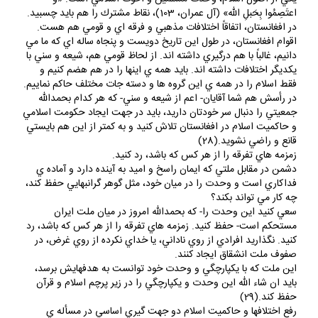
اعتَصِمُوا بِحَبلِ الله» (آل عمران، 103)، نقاط مشترك را هم بايد چسبيد.
در افغانستان، اتفاقاً اختلافات مذهبي و فرقه اي و قومي هم هست.
اقوام افغانستان، در طول اين تاريخ دويست و پنجاه ساله اي كه ما مي
دانيم، غالباً با هم درگيري داشته اند. از لحاظ قومي هم، شيعه و سني با
يكديگر اختلافات داشته اند. بايد همه ي اينها را در هم هضم كنيم و
فقط اسلام را در همه ي اين گروه ها و دسته جات مختلف حاكم نماييم.
در رأسش هم شما آقايان- اعم از شيعه و سني- كه هر كدام بحمدالله
جمعيتي را دنبال سر خودتان داريد، بايد در جهت ايجاد حكومت اسلامي
و حاكميت اسلام در افغانستان تلاش كنيد و به كمتر از اين هم بايستي
قانع و راضي نشويد.(28)
زمزمه هاي تفرقه را از هر كس كه باشد، رد كنيد.
دشمن در مقابل ملتي كه ايمان راسخ و اميد به آينده دارد و آماده ي
فداكاري است و وحدت را در ميان خود، مثل گوهر گرانبهايي حفظ كند،
چه كار مي تواند بكند؟
سعي كنيد اين وحدت را- كه بحمدالله امروز در ميان ملت ايران
مستحكم است- حفظ كنيد. زمزمه هاي تفرقه را از هر كس كه باشد، رد
كنيد. نگذاريد افرادي از روي ناداني، يا خداي نكرده از روي غرض، در
صفوف ملت انشقاق ايجاد كنند.
اين ملت كه با يكپارچگي و وحدت خود توانست به هدفهايش برسد،
بايد ان شاء الله اين وحدت و يكپارچگي را در زير پرچم اسلام و قرآن
حفظ كند.(29)
رفع اختلافها و حاكميت اسلام دو جهت گيري اساسي در مسأله ي