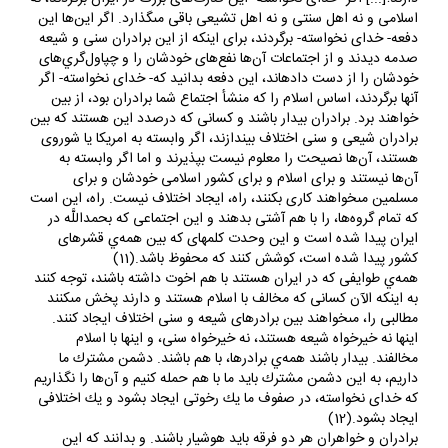
اسلامى و نه اهل سنتى و نه اهل تشيعى باقى مى‏گذارد. اگر اين‌ها اين
دفعه- خداى نخواسته- برگردند، براى اينكه از اين برادران سنى و شيعه
صدمه ديدند و از اجتماعات آن‌ها نفع‌هاى خودشان را و چپاول‌گري‌هاى
خودشان را از دست داده‏اند، اين دفعه بدانيد كه- خداى نخواسته- اگر
آنها برگردند، اساس اسلام را كه منشأ اجتماع شما برادران بود، از بين
خواهند برد. برادران بيدار باشند و كسانى كه درصدد اين هستند كه بين
برادران شيعى و سنى اختلاف بيندازند، اگر وابسته به امريكا يا شوروى
هستند، آن‌ها نصيحت را معلوم نيست بپذيرند و اما اگر وابسته به
آن‌ها نيستند و براى اسلام و براى كشور اسلامى خودشان و براى
مسلمين مى‏خواهند كارى بكنند، راه، ايجاد اختلاف نيست. راه، اين است
كه تمام گروه‌ها، را با هم آشتى بدهند و اين اجتماعى كه بحمداللَّه در
ايران پيدا شده است و اين وحدت كلمه‏اى كه بين همه‌ي قشرهاى
كشور پيدا شده است، كوشش كنند كه محفوظ باشد.(11)
همه‌ي طوايفى كه در ايران هستند با هم اخوت داشته باشند، توجه كنند
به اينكه الآن كسانى كه مخالف با اسلام هستند و دارند پخش مى‏كنند
مطالبى را، مى‏خواهند بين برادرهاى شيعه و سنى اختلاف ايجاد كنند.
اينها نه خيرخواه شيعه هستند، نه خيرخواه سنى، و اينها با اسلام
مخالفند. بيدار باشند همه‌ي برادرها، با هم باشند. دشمن مشترك ما
داريم، به اين دشمن مشترك بايد ما با هم حمله كنيم و آن‌ها را نگذاريم
كه خداى نخواسته، در صفوف ما يك رخوتى ايجاد بشود و يك اختلافى
ايجاد بشود.(12)
برادران و خواهران هر دو فرقه بايد هوشيار باشند. و بدانند كه اين