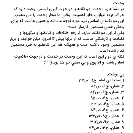
وحدت
در مسأله ي وحدت، دو نقطه يا دو جهت گيري اساسي وجود دارد كه
هر كدام به تنهايي، حايز اهميتند. وقتي ما شعار وحدت را مي دهيم،
اين دو نكته ي اساسي بايد مورد توجه ما باشد و همين هاست كه براي
زندگي عملي مسلمين كارساز است:
يكي از اين دو نكته، عبارت از رفع اختلافات و تناقضها و درگيريها و
تضادها و كارشكني هاست كه از قرنها پيش تا امروز، ميان طوايف و فِرَق
مسلمين وجود داشته است و هميشه هم اين تناقضها به ضرر مسلمين
تمام شده است.
نكته ي دوم اين است كه اين وحدت در خدمت و در جهت حاكميت
اسلام باشد؛ و الا پوچ و بي معني خواهد بود.(30)
پي نوشت:
1.صحيفه‌ي امام، ج‏1، ص37
2. همان، ج‏6، ص84
3. همان، ج‏6، ص84
4. همان، ج‏6، ص95
5.همان، ج‏6، ص133
6. همان، ج‏6، ص184
7. همان، ج‏8، ص132
8.همان، ج‏9، ص312
9. همان، ج‏13، ص54