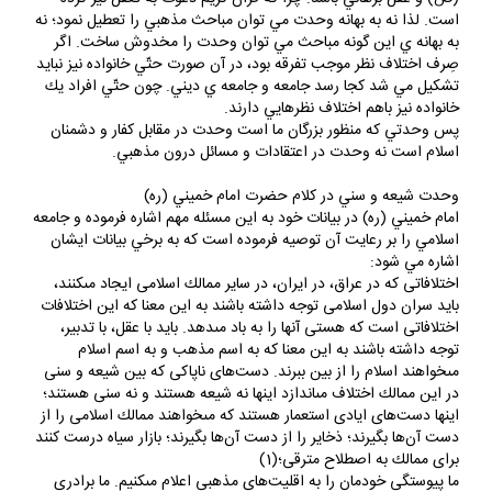
است. لذا نه به بهانه وحدت مي توان مباحث مذهبي را تعطيل نمود؛ نه
به بهانه ي اين گونه مباحث مي توان وحدت را مخدوش ساخت. اگر
صِرف اختلاف نظر موجب تفرقه بود، در آن صورت حتّي خانواده نيز نبايد
تشكيل مي شد كجا رسد جامعه و جامعه ي ديني. چون حتّي افراد يك
خانواده نيز باهم اختلاف نظرهايي دارند.
پس وحدتي كه منظور بزرگان ما است وحدت در مقابل كفار و دشمنان
اسلام است نه وحدت در اعتقادات و مسائل درون مذهبي.
وحدت شيعه و سني در كلام حضرت امام خميني (ره)
امام خميني (ره) در بيانات خود به اين مسئله مهم اشاره فرموده و جامعه
اسلامي را بر رعايت آن توصيه فرموده است كه به برخي بيانات ايشان
اشاره مي شود:
اختلافاتى كه در عراق، در ايران، در ساير ممالك اسلامى ايجاد مى‏كنند،
بايد سران دول اسلامى توجه داشته باشند به اين معنا كه اين اختلافات
اختلافاتى است كه هستى آنها را به باد مى‏دهد. بايد با عقل، با تدبير،
توجه داشته باشند به اين معنا كه به اسم مذهب و به اسم اسلام
مى‏خواهند اسلام را از بين ببرند. دست‌هاى ناپاكى كه بين شيعه و سنى
در اين ممالك اختلاف مى‏اندازد اينها نه شيعه هستند و نه سنى هستند؛
اينها دست‌هاى ايادى استعمار هستند كه مى‏خواهند ممالك اسلامى را از
دست آن‌ها بگيرند؛ ذخاير را از دست آن‌ها بگيرند؛ بازار سياه درست كنند
براى ممالك به اصطلاح مترقى؛(1)
ما پيوستگى خودمان را به اقليت‌هاى مذهبى اعلام مى‏كنيم. ما برادرى