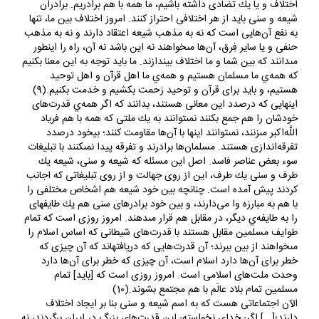
اختلاف و يا يك تضادى داشته باشيم، ما همه با هم برادريم. برادران
شيعه و سنى بايد از هر اختلافى احتراز كنند. امروز اختلاف بين ما، تنها
به نفع آن‌هايى است كه نه به مذهب شيعه اعتقاد دارند و نه به مذهب
حنفى و يا ساير فِرق، آن‌ها مى‏خواهند نه اين باشد نه آن، راه را اينطور
مى‏دانند كه بين شما و ما اختلاف بيندازند. ما بايد توجه به اين معنا بكنيم
كه همه‌ي ما مسلمان هستيم و همه‌ي ما اهل قرآن و اهل توحيد
هستيم، و بايد براى قرآن و توحيد زحمت بكشيم و خدمت بكنيم.(9)
اينهايى كه درصدد اين معانى هستند، بدانند كه اگر همه‌ي قدرت‌هاى
خودشان را هم جمع بكنند نمى‏توانند به يك ملتى كه همه با هم فرياد
اللَّه‌اكبر مى‏زنند، نمى‏توانند اينها با آن‌ها مقاومت كنند؛ بيخود درصدد
تفرقه‌اندازى هستند. مسلمان‌ها برادرند و تفرقه پيدا نمى‏كنند با تبليغات
سوء بعض عناصر فاسد. اصل اين مسئله كه شيعه و سنى، شيعه يك
طرف و سنى يك طرف، اين از روى جهالت و از روى تبليغاتى كه اجانب
كردند پيش‏ آمده است. چنانچه بين خود شيعه هم اشخاص مختلفى را
با هم به مبارزه وا مى‌دارند، و بين خود برادرهاى سنى هم يك طايفه‏اى
را به طايفه‌ي ديگر، در مقابل هم قرار مى‏دهند. امروز روزى است كه تمام
طوايف مسلمين مقابل هستند با قدرت‌هاى شيطانى كه اساس اسلام را
مى‏خواهند از بين ببرند؛ آن قدرت‌هايى كه دريافته‏اند كه آن چيزى كه
خطر براى آن‌ها دارد اسلام است، آن چيزى كه خطر براى آن‌ها دارد
وحدت ملت‌هاى اسلامى است. امروز روزى است كه [بايد] تمام
مسلمين تمام بلاد عالَم با هم مجتمع بشوند.(10)
الآن اجتماعاتى هست كه به اسم شيعه و سنى بنا بر ايجاد اختلاف
دارند؛[...] اگر- خداى نخواسته- اين قدرت‌هاى بزرگ در ايران برگردند، نه