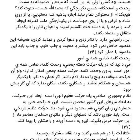
هستند، چه كسي اولي به اين است كه مردم را صميمانه به سمت
وحدت و استحكام- همين يكپارچگي كه بحمدالله هست- دعوت كند؟
هيچكدام از مسئولان نظام نبايد اجازه بدهيم كـه دستهايي، يا از روي
عنـاد و غرض و يا از روي جهـالت، در يكپـارچگي ملت تفـرقه ايجاد
كنند و مردم را به دسته جات تقسيم نمايند و اهواي آنان را با يكديگر
متقابل و متضاد بكنند.
اين، راههايي دارد. با تشر زدن و دعوا كردن و تهديد كردن، هميشه اين
مقصود حاصل نمي شود. بيشتر با محبت و جلب قلوب و جذب بايد اين
مقصود را عملي كرد.(26)
وحدت كلمه ضامن همه ي امور
مي دانيد كه در يك حركت دسته جمعي، وحدت كلمه، ضامن همه ي
امور است. بدون وحدت كلمه، حركت دسته جمعي امكان ندارد؛ ولو آن
حركت، متوقف به پنج يا ده نفر آدم باشد. اگر همان ده نفر، با يكديگر
همسخن و همكلام نباشند و همكاري نكنند، امكان ندارد كه آن كار پيش
برود.
نظام جمهوري اسلامي، يك حركت عظيم الهي است. ابعاد اين حـركت،
به ابعاد مرزهاي اين كشور محصور نيست. اين حـركت، حتي به
حصارهاي زمان كنوني هم محدود نمي شود، يك حركت عظيم تاريخي
است. بايد طوري باشد كه نسلهاي ديگر و ملتهاي مسلمان معاصر ما، از
اين حركت درس بگيرند، نيرو به دست آورند و راهشان را پيدا كنند.
(27)
اختلافات را در هم هضم كنيد و به نقاط مشترك بچسبيد
يكي از اصول اسلام، وحدت مسلمين و اخوت اسلامي است. «وَ