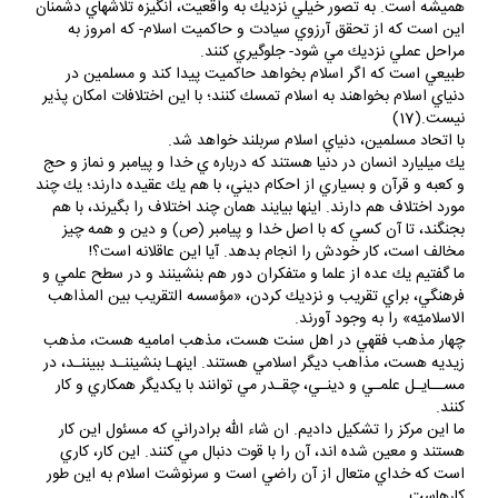
هميشه است. به تصور خيلي نزديك به واقعيت، انگيزه تلاشهاي دشمنان
اين است كه از تحقق آرزوي سيادت و حاكميت اسلام- كه امروز به
مراحل عملي نزديك مي شود- جلوگيري كنند.
طبيعي است كه اگر اسلام بخواهد حاكميت پيدا كند و مسلمين در
دنياي اسلام بخواهند به اسلام تمسك كنند؛ با اين اختلافات امكان پذير
نيست.(17)
با اتحاد مسلمين، دنياي اسلام سربلند خواهد شد.
يك ميليارد انسان در دنيا هستند كه درباره ي خدا و پيامبر و نماز و حج
و كعبه و قرآن و بسياري از احكام ديني، با هم يك عقيده دارند؛ يك چند
مورد اختلاف هم دارند. اينها بيايند همان چند اختلاف را بگيرند، با هم
بجنگند، تا آن كسي كه با اصل خدا و پيامبر (ص) و دين و همه چيز
مخالف است، كار خودش را انجام بدهد. آيا اين عاقلانه است؟!
ما گفتيم يك عده از علما و متفكران دور هم بنشينند و در سطح علمي و
فرهنگي، براي تقريب و نزديك كردن، «مؤسسه التقريب بين المذاهب
الاسلاميّه» را به وجود آورند.
چهار مذهب فقهي در اهل سنت هست، مذهب اماميه هست، مذهب
زيديه هست، مذاهب ديگر اسلامي هستند. اينهـا بنشيننـد ببيننـد، در
مســايـل علمـي و دينـي، چقـدر مي توانند با يكديگر همكاري و كار
كنند.
ما اين مركز را تشكيل داديم. ان شاء الله برادراني كه مسئول اين كار
هستند و معين شده اند، آن را با قوت دنبال مي كنند. اين كار، كاري
است كه خداي متعال از آن راضي است و سرنوشت اسلام به اين طور
كارهاست.