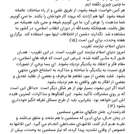
ما چنين چيزي نگفته ايم.
هر كس خواست شيعه بشود، از طريق علمي و از راه مباحثات عالمانه
شيعه بشود. آنها هم آزادند كه بروند كار خودشان را بكنند. ما نمي گوييم
شما مذهبت را عوض كن؛ ما مي گوييم شيعه و سني بايد هميشه سر
عقل باشند، همچنانكه بحمدالله در دوران انقلاب اسلامي، در كشور ما
مشاهده شد. نگذارند دشمن از اختلافات اينها سوء استفاده كند. برگزاري
هفته وحدت، براي اين است.(15)
دنياي اسلام، نيازمند تقريب
امروز دنياي اسلام نيازمند اين تقريب است. در اين تقريب - همـان
طـور كـه مكـرر گفته شده- غـرض اين است كه فرقه هاي اسلامي، در
مقام فكر و اعتقاد به يكديگر نزديك بشوند. اي بسا برخي از تصورات
فِرق نسبت به يكديگر، با مباحثه و مذاكره، به استنتاج خوبي منتهي
بشود. شايد بعضي از سوء تفاهم ها برطرف و بعضي از عقايد تعديل و
بعضي از افكار به طور واقعي به هم نزديك بشود.
البته اگر اين بشود، بسيار بهتر از هر شكل ديگر است. حداقل اين است
كه بر روي مشتركات تأكيد بشود. اين گفتگوها و مذاكرات، كمترين فايده
اش اين خواهد بود. بنابراين، بايد از طرح مسائل تفرقه انگيز خودداري
بشود.(16)
قدرتمندان، عامل جنگهاي مذهبي مسلمين
در زمان حـال، براي ايـن كه مسلمين با هم متحد و متفق نبـاشند و
عليـه هـم كـار كنند، تلاشهـاي مضـاعفي انجـام مي گيرد. اين تلاشها به
خصوص از وقتي تشديد پيدا كرده، كه نياز مسلمين به وحدت، بيش از