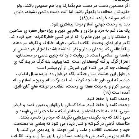
اگر مسلمين دست در دست هم بگذارند و با هم صميمي باشند، ولو
عقايدشان مخالف با يكديگر باشد، اما آلت دست دشمن نشوند، دنياي
اسلام سربلند خواهد شد.(18)
بايد به وحدت جهاني اسلام توجه بيشتري شود.
يك عده قلم به مزد و مزدور و عالم بي دين و ريزه خوار سفره ي سلاطين
و مشكلداران بي دين عالم را- كه از هر كسي خطرناكترند- اجير كرده اند،
تا در برابر نداي وحدت انقلاب اسلامي، فرياد اختلاف و تفرقه سر دهند.
واقعاً عالمي كه وجدان بيدار و تقوا نداشته باشد، اضرّ از هر دشمني بر
جامعه ي اسلامي است. در روايت دارد كه چنين عالمي بر مسلمانان،
اضرّ از گرگ بر گله گوسفندان است. شما ببينيد، يك گرگ در يك گله ي
گوسفند، چه كار مي كند؟ اين ضررش از آن بيشتر است.
در طول اين هشت سـال جنگ، بلكه در طول ده، يازده سـال انقلاب،
ديديم كه اين طور علما چه كردند؛ امـا به بركت نام و پرچم اسلام و نام
پيامبر اكرم و به بركت هفته ي وحدت، انقلاب بر توطئه هاي آنان فايق
آمده است.(19)
وحدت كلمه را حفظ كنيد.
وحدت كلمه را حفظ كنيد. مبادا كساني با زبانهايي، بدون قصد و غرض
سويي، فقط به علت اشتباه و به خاطر اينكه مصلحت را نمي فهمند و
نمي دانند كه چه بگويند، چيزهايي بگويند كه مردم را دلسرد بكنند.
متأسفانه گاهي در گـوشه و كنـار ديده مي شود كه بعضي ها مصلحت
خود و مصلحت انقلاب و ملت را نمي فهمند. با زيد بدي مي كنند، با
نظـام بدي مي كنند. مي خـواهند مسئـولي را زير سؤال ببـرند، انقـلاب