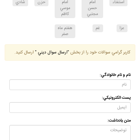
استفتاء
امام
امام
حزن
شادي
حسن
موسي
مجتبي
كاظم
عزا
غم
هفتم ماه
صفر
كاربر گرامي سوالات خود را از بخش
"ارسال سوال ديني "
ارسال كنيد.
نام و نام خانوادگي:
پست الكترونيكي:
متن يادداشت: