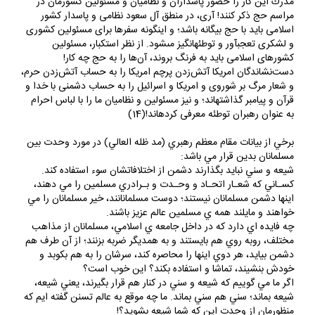
مدرك اين كار را حضور پاسداران و نظاميان و مسئولين كشورمان در
مراسم حج ذكر كنند! آرى، در منطق آل سعود نظامى و پاسدار كشور
اسلامى بايد با حج بيگانه باشد؛ و اينگونه سفرها براى مسئولين كشورى
و لشكرى تعجب‏آور و توطئه‏انگيز مى‏شود. از نظر استكبار، مسئولين
كشورهاى اسلامى بايد به فرنگ بروند، آن‌ها را به حج چه كار!
دست‌نشاندگان امريكا آتش‌زدن پرچم امريكا را به حساب آتش‌زدن حرم،
و شعار مرگ بر شوروى و امريكا و اسرائيل را به حساب دشمنى با خدا و
قرآن و پيامبر گذاشته‏اند؛ و نيز مسئولين و نظاميان ما را با لباس احرام
به عنوان رهبران توطئه معرفى كرده‏اند!(14)
برخي از بيانات مقام معظم رهبري (مد ظله العالي) در مورد وحدت بين
مسلمانان بدين قرار مي باشد:
شيعه و سني نبايد بگذارند دشمن از اختلافاتشان سوء استفاده كند.
كسـاني كه شعـار اتحـاد و وحـدت و بـرادري مسلمين را مي دهند،
اينها دشمن مسلمانان نيستند؛ دوست مسلمانانند، خير مسلمانان را مي
خواهند و مايلند همه ي مسلمين عالم عزيز باشند.
چه فايده اي دارد كه در داخل جامعه ي اسلامي، مسلمانان از مذاهب
مختلف، روبه روي هم بايستند و به همديگر ضربه بزنند؛ از آن طرف هم
دشمن بيايد، هر دوي اينها را محاصره كند، سرشان را به هم بكوبد و
خودش بنشيند، تماشا و استفاده بكند؟ اين خوب است؟
اگر ما مي گوييم كه شيعه و سني در كنار هم قرار بگيرند، يعني شيعه،
شيعه بماند؛ سني هم سني بماند. ما چه موقع به عالم تسنن گفته ايم كه
منظورمان از وحدت اين كه شما شيعه بشويد؟!