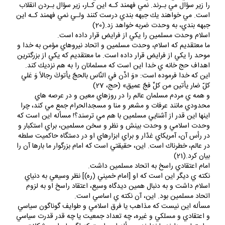
را زير سؤال مي بـرند. نمي فهمند كـه اين كـار، زير سؤال بـردن انقلاب
است. مي خواهند يك جبهه بندي درست كنند ولـي نمي فهمند كـه اين
جبهه بندي، به وحدت ضربه خواهد زد.(20)
اسلام وحدت مسلمين را يكي از فرايض قرار داده است.
ما معتقديم كه اسلام، وحدت مسلمين و اتحاد نيروهاي مؤمن به خدا و
موحد را يكي از فرايض قرار داده است. ما معتقديم كه يكي از بزرگترين
اهداف حج خانه ي خدا اين است كه مسلمانان را به هم نزديك كند.
اين كه خدا فرموده است: «وَ اذّن في النّاس بالحجّ يأتوكَ رجالاً وَ عَلي
كلّ ضار يأتين من كلِّ فجّ عميق» (حج، 27)
و همه ي مردم مسلمان عالم را در روزهاي معين و در عرصه هاي
محدودي مانند عرفات و مشعر و منا و مسجدالحرام جمع مي كند، چرا
اينها اين قدر از آشنايي مسلمين با هم مي ترسند؟! مسأله اين است كه
وحدت اسلامي و وحدت بينش و نظر و سخن مسلمين، براي استكبار و
در رأس آن، آمريكاي غدّار و براي ابزارهاي او در دستگاه حاكميت سلطه
در عالم، خطرناك است. اين، حقيقتي است كه امام بزرگوار ما بارها آن را
بيان كرد.(21)
امام اعتقادي راسخ به اتحاد مسلمين داشت.
نكته ي ديگر اين است كه او [امام خميني (ره)] نظر وسيعي به دنياي
اسلام داشت و به دنبال همين ديدگاه وسيع، اعتقاد راسخ او به لزوم
اتحاد مسلمين بود. اين، آن نكته ي اساسي است.
مسأله اين نيست كه مذاهب يا فرق اسلامي و طوايف گوناگون سياسي
و اعتقادي و مسلكي و غيره، چه تعداد جمعيت يا چه قدر قدرت سياسي