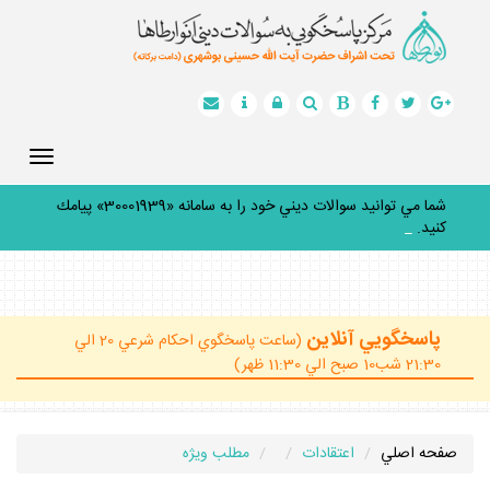
Toggle
gation
شما مي توانيد سوالات ديني خود را به سامانه «30001939» پيامك
كنيد.
_
پاسخگويي آنلاين
(ساعت پاسخگوي احكام شرعي 20 الي
21:30 شب10 صبح الي 11:30 ظهر)
صفحه اصلي
اعتقادات
مطلب ويژه