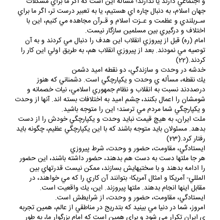
و اجتماعي دارند يا ندارند؛ مسأله اين است كه اگر ما براي مشكلات
جهان اسلام، به دنبال چاره اي هستيم، يا به تعبير درست تر، اگر ما براي
سـربلندي و عظمت و عـزت اسلام و قـرآن مجاهده مي كنيم، اين با
اختلاف و درگيري بين مسلمين سازگار نيست.
امام (ره) قبل از پيروزي انقلاب اين هدف را دنبال مي كردند و به آن
توصيه مي نمودند. بعد از پيروزي انقلاب هم، به طريق اولي اين كار را
كردند.(22)
خدشه در وحدت و سازندگي، دو نقطه اميد دشمن
يك نقطه، مسأله ي وحدت و يكپارچگي است. دشمناني كه هنوز
درصددند نسبت به انقلاب و نظام جمهوري اسلامي، نيات خصمانه و
شومشان را اعمال بكنند، چشم اميد به اختلافات بسته اند. آنها از وحدت
و يكپارچگي شما مردم مي ترسند؛ اين را متوجه باشيد.
ملت ايران، به هيچ قيمت نبايد وحدت و يكپارچگي خودش را از دست
بدهد. مسئولان بايد متوجه باشند كه با اين يكپارچگي عظيم، چگونه بايد
رفتار كرد.(23)
ايستادگي، مقاومت، حضور و وحدت، شرط پيروزي
هر جا ملتها دست به دست هم بدهند، حضور داشته باشند، اين حضور
را ادامه بدهند و با سختيهايش بسازند، ممكن نيست قدرتهاي بين
المللي- آمريكا و امثال آمريكا- بتوانند آن كاري را كه مي خواهند، در
مقابل اينها انجام بدهند. ملتها پيروزند. اين، يك واقعيت است.
ايستادگي، مقاومت، حضور و وحدت، از شرايطش است.
امروز، شما در دنيا مي بينيد كه بتدريج در مناطقي از عالم، همين تجربه
ي ايران تكرار مي شود و براي همين است كه امام بزرگوار ما، به طور