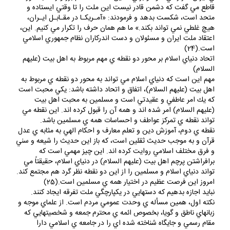
قاطع مي گفت كه دشمن قادر نيست اين ملت را تا وقتي ايستاده و
متحد است، شكست بدهد و فرمودند: «آمـريكـا در مقـابـل ايـران،
هيچ غلطي نمي تواند بكند.» ما هم همان حرف را تكرار مي كنيم. اين،
اعتقاد ملت ايران و مسئولان و دست اندركاران نظام جمهوري اسلامي
است.(24)
اتحاد دنياي اسلام بر محور دو نقطه ي مهم مربوط به اهل بيت (عليهم
السلام)
مهم اين است كه دنياي اسلام مي تواند به محور دو نقطه ي مربوط به
اهل بيت (عليهم السلام)، اتفاق و اتحاد داشته باشد: يكي محبت است
كه يك امر عاطفي و عقيدتي است و مسلمين به محبت اهل بيت
(عليهم السلام) امر شده اند و همه آن را قبول كرده اند. اين نقطه مي
تواند نقطه ي تمركز عواطف و احساسات همه ي مسلمين باشد.
نقطه ي دوم، آموزش دين و تعلم معارف و احكام الهي به مثابه ي عدل
قرآن و به موجب حديث ثقلين است، كه باز اين حديث را شيعه و سني
و فرق مختلف اسلامي روايت كرده اند. اين چيز مهمي است كه
برافراشتن پرچم اهل بيت (عليهم السلام) در دنياي اسلام، حقيقتاً مي
تواند دنياي اسلام و مسلمين را از اين دو نقطه نظر گرد هم مجتمع كند.
امروز اين فرصت عظيم در اختيار همه ي مسلمين است.(25)
نبايد اجازه بدهيم كه دستهايي در يكپارچگي ملت تفرقه ايجاد كنند.
نكته اول، همين مسأله ي وحدت عمومي مردم است. از علماي موجه و
زبانهاي ناطق و گويا، بخصوص ائمه ي محترم جمعه و شخصيتهايي كه
مقام رسمي و جايگاه شناخته شده اي را در جامعه ي اسلامي دارا