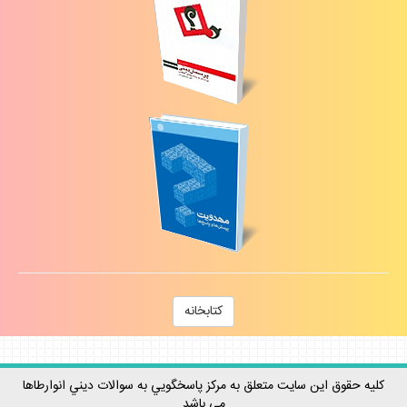
كتابخانه
كليه حقوق اين سايت متعلق به مركز پاسخگويي به سوالات ديني انوارطاها
مي باشد