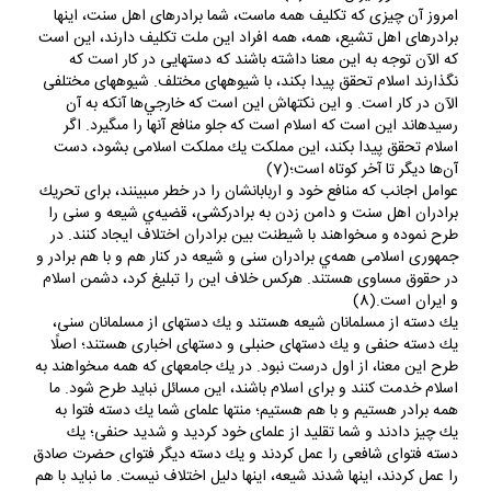
امروز آن چيزى كه تكليف همه ماست، شما برادرهاى اهل سنت، اينها
برادرهاى اهل تشيع، همه، همه افراد اين ملت تكليف دارند، اين است
كه الآن توجه به اين معنا داشته باشند كه دستهايى در كار است كه
نگذارند اسلام تحقق پيدا بكند، با شيوه‏هاى مختلف. شيوه‏هاى مختلفى
الآن در كار است. و اين نكته‏اش اين است كه خارجي‌ها آنكه به آن
رسيده‏اند اين است كه اسلام است كه جلو منافع آنها را مى‏گيرد. اگر
اسلام تحقق پيدا بكند، اين مملكت يك مملكت اسلامى بشود، دست
آن‌ها ديگر تا آخر كوتاه است؛(7)
عوامل اجانب كه منافع خود و اربابانشان را در خطر مى‏بينند، براى تحريك
برادران اهل سنت و دامن زدن به برادركشى، قضيه‌ي شيعه و سنى را
طرح نموده و مى‏خواهند با شيطنت بين برادران اختلاف ايجاد كنند. در
جمهورى اسلامى همه‌ي برادران سنى و شيعه در كنار هم و با هم برادر و
در حقوق مساوى هستند. هركس خلاف اين را تبليغ كرد، دشمن اسلام
و ايران است.(8)
يك دسته از مسلمانان شيعه هستند و يك دسته‏اى از مسلمانان سنى،
يك دسته حنفى و يك دسته‏اى حنبلى و دسته‏اى اخبارى هستند؛ اصلًا
طرح اين معنا، از اول درست نبود. در يك جامعه‏اى كه همه مى‏خواهند به
اسلام خدمت كنند و براى اسلام باشند، اين مسائل نبايد طرح شود. ما
همه برادر هستيم و با هم هستيم؛ منتها علماى شما يك دسته فتوا به
يك چيز دادند و شما تقليد از علماى خود كرديد و شديد حنفى؛ يك
دسته فتواى شافعى را عمل كردند و يك دسته ديگر فتواى حضرت صادق
را عمل كردند، اينها شدند شيعه، اينها دليل اختلاف نيست. ما نبايد با هم