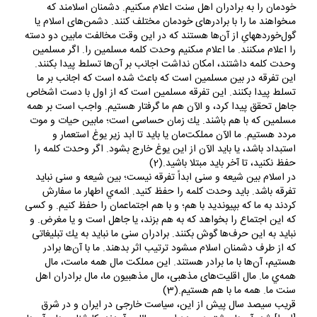
خودمان را به برادران اهل سنت اعلام مى‏كنيم. دشمنان اسلامند كه
مى‏خواهند ما را با برادرهاى خودمان مختلف كنند. دشمن‌هاى اسلام يا
گول‌خورده‏هاىِ از آن‌ها هستند كه در اين وقت مخالفت مابين دو دسته
را اعلام مى‏كنند. ما اعلام مى‏كنيم وحدت كلمه مسلمين را. اگر مسلمين
وحدت كلمه داشتند، امكان نداشت اجانب بر آن‌ها تسلط پيدا بكنند.
اين تفرقه در بين مسلمين است كه باعث شده است كه اجانب بر ما
تسلط پيدا بكنند. اين تفرقه مسلمين است كه از اول با دست اشخاص
جاهل تحقق پيدا كرد، و الآن هم ما گرفتار هستيم. واجب است بر همه
مسلمين كه با هم باشند. يك زمان حساسى است؛ مابين حيات و موت
مردد هستيم. ما الآن مملكت‌مان يا بايد تا ابد زير يوغ استعمار و
استبداد باشد، يا بايد الآن از اين يوغ خارج بشود. اگر وحدت كلمه را
حفظ نكنيد، تا آخر بايد مبتلا باشيد.(2)
در اسلام‏ بين شيعه و سنى ابداً تفرقه نيست؛ بين شيعه و سنى نبايد
تفرقه باشد. بايد وحدت كلمه را حفظ كنيد. ائمه‌ي اطهار ما سفارش
كردند به ما كه بپيونديد با هم؛ و با هم اجتماعمان را حفظ كنيم. و كسى
كه اين اجتماع را بخواهد كه به هم بزند، يا جاهل است و يا مغرض. و
نبايد به اين حرف‌ها گوش بكنند. برادران سنى ما نبايد به يك تبليغاتى
كه از طرف دشمنان اسلام مى‏شود ترتيب اثر بدهند. ما با آن‌ها برادر
هستيم، آن‌ها با ما برادر هستند. اين مملكت مال همه ماست، مال
همه‌ي ما. مال اقليت‌هاى مذهبى، مال مذهبيون ما، مال برادران اهل
سنت ما. همه ما با هم هستيم.(3)
قريب سيصد سال پيش از اين، سياست خارجى در ايران و در شرق