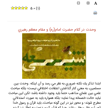
5.0
(
1
)
وحدت در كلام حضرت امام(ره) و مقام معظم رهبري
ابتدا تذكر يك نكته ضروري به نظر مي رسد و آن اينكه: وحدت بين
مسلمين، به معني كنار گذاشتن اعتقادت اختلافي نيست؛ بلكه مباحث
علمي بين علماي مذاهب حتماً بايد وجود داشته باشد؛ لكن اين مباحث
نبايد حالت خصمانه پيدا نمايد؛ بلكه همواره بايد به صورت استدلالي
مطرح شوند؛ و محور نيز در اين گونه مباحث، بايد قرآن و رسول خدا
(ص) و عقل برهاني باشد. چرا كه قرآن كريم دعوت به تعقّل نيز كرده