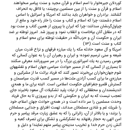
كوردلان جيره‌خوار با اسم اسلام و قرآن مجيد و سنت پيامبر مى‏خواهند
اسلام و قرآن و سنت را از بين مسلمين برچينند؛ يا لااقل به انحراف
كشانند. برادران و خواهران بايد بدانند كه امريكا و اسرائيل با اساس
اسلام دشمنند؛ چرا كه اسلام و كتاب و سنت را خار راه خود و مانع از
چپاول‌گرى‏شان مى‏دانند؛ چرا كه ايران با پيروى از همين كتاب و سنت بود
كه در مقابل آنان بپاخاست و انقلاب نمود و پيروز شد. امروز توطئه بر ضد
ايران و حكومت آن و حزب‌اللَّه در حقيقت توطئه براى محو اسلام و
كتاب و سنت است.(13)
امريكا و آل سعود حادثه مكه را يك مبارزه فرقه‏اى و نزاع قدرت ميان
شيعه و سنى ترسيم نموده؛ و ايران و رهبران آن را به عنوان كسانى كه
هوس رسيدن به يك امپراتورى بزرگ را در سر مى‏پرورانند معرفى مى‏كنند
تا بسيارى از كسانى كه از مسير حوادث سياسى جهان اسلام و نقشه‏هاى
شوم جهان‌خواران بي‌خبرند تصور كنند كه فرياد برائت ما از مشركين و
مبارزه‌ي ما براى كسب آزادى ملت‌ها در مسير كسب قدرت سياسى‏مان و
گسترش قلمرو جغرافياى حكومت اسلامى است. البته براى ما و همه‌ي
انديشمندان و محققانى كه از نيات پليد تشكيلات آل سعود باخبرند جاى
تعجب نيست كه به ايران و حكومتى كه از بدو پيروزى تا به حال فرياد
وحدت مسلمين را سر داده است و در همه‌ي حوادث جهانِ اسلام، خود
را شريك غم و شادى مسلمانان مى‏داند، تهمت افتراق و جدايى مسلمانان
را بزنند؛ و يا بالاتر از آن، زائرانى را كه به عشق زيارت مرقد پيامبر و حرم
امن الهى به حجاز رفته‏اند به لشكركشى و تشكل براى تصرف كعبه و
آتش زدن حرم خدا و تخريب مدينه‌ي پيامبر متهم نمايند! و دليل و