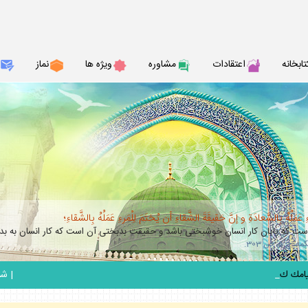
تابخانه
اعتقادات
مشاوره
ويژه ها
نماز
عَمَلُهُ بِالسَّعادَةِ و إنَّ حَقيقَةَ الشَّقاءِ أن يُختَمَ لِلْمَرءِ عَمَلُهُ بِالشَّقاءِ؛
 كه پايان كار انسان خوشبختى باشد و حقيقت بدبختى آن است كه كار انسان به بدب
_
|
شنبه 17