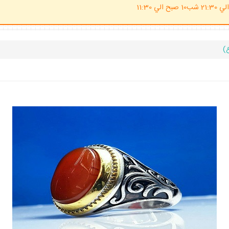
(ساعت پاسخگوي احكام شرعي 20 الي 21:30 شب10 صبح الي 11:30
ع)