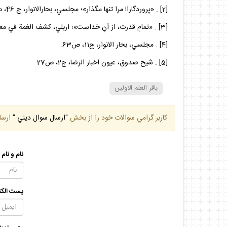
[2] . «پروردگارا! مرا تنها مگذار»؛ مجلسي، بحارالانوار، ج 46، ص 345.
[3] . «تمامِ قدرت، از آنِ خداست»؛‏ اربلي، كشف الغمة في معرفة الأئمة، (تحقيق هاشم رسولي محلاتي،انتشارات بني هاشمي، تبريز، چاپ اول، 1381ق) ج2، ص133.
[4] . مجلسي،‌ بحار الانوار، ج11، ص63.
[5] . شيخ صدوق، عيون اخبار الرضا، ج2، ص27
باقر العلم الاولين
كاربر گرامي سوالات خود را از بخش
"ارسال سوال ديني "
ارسا
نام و نام
پست الكت