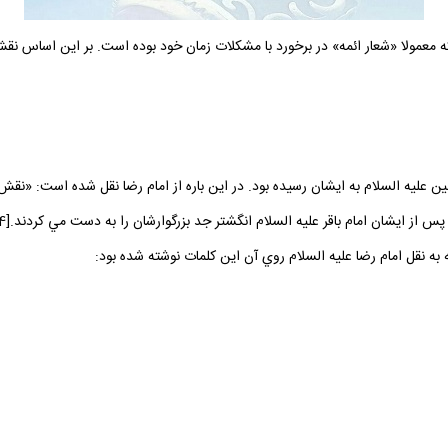
معمولا «شعار ائمه» در برخورد با مشكلات زمان خود بوده است. بر اين اساس نقش
ليه‌ السلام به ايشان رسيده بود. در اين باره از امام رضا نقل شده است: «نقش انگشتر
 از ايشان امام باقر عليه السلام انگشتر جد بزرگوارشان را به دست مي كردند.[4]