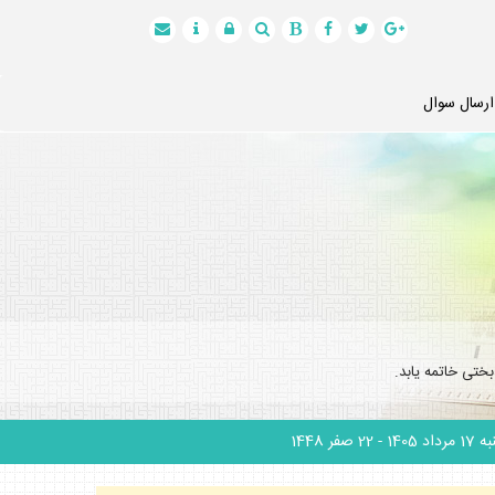
ارسال سوال
ختى خاتمه يابد.
 مرداد 1405
- 22 صفر 1448