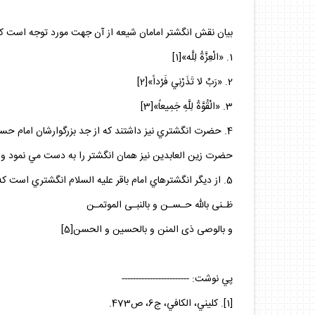
بيان نقش انگشتر امامان شيعه از آن جهت مورد توجه است كه 
1. «الْعِزَّةُ لِلَّه»[1]
2. «رَبِّ‏ لا تَذَرْنِي فَرْداً»[2]
3. «الْقُوَّةُ لِلَّهِ‏ جَمِيعاً»[3]
4. حضرت انگشتري نيز داشتند كه از جد بزرگوارشان امام حسين ع
حضرت زين العابدين نيز همان انگشتر را به دست مي ‌نمود و پس
5. از ديگر انگشترهاي امام باقر عليه السلام انگشتري است كه به نقل امام رضا عليه السلام روي آن اين كلمات نوشته شده بود:
ظـنى بالله حـسـن و بالنبـى الموتمـن‏
و بالوصى ذى المنن و بالحسين و الحسن‏[5]
پي نوشت: ------------------------
[1]. كليني، الكافي، ج6، ص473.