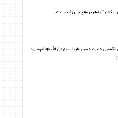
 انگشتر آن امام در منابع چنين آمده است:
ى حضرت حسين عليه السلام «إِنَّ اللَّهَ بالِغُ أَمْرِهِ» بود