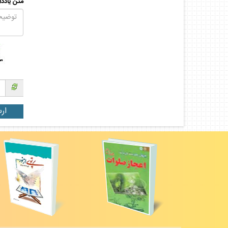
متن يادد