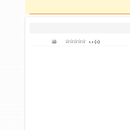
0.0
(
0
)