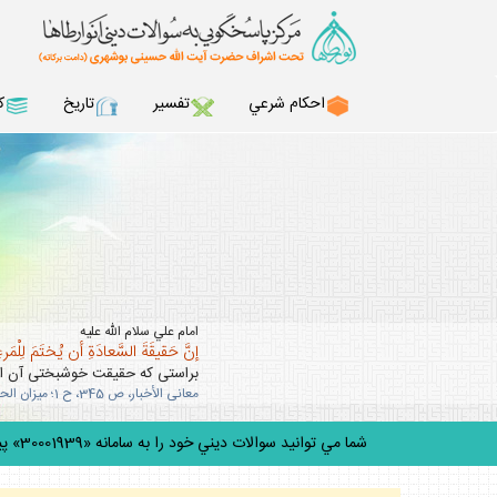
احكام شرعي
تفسير
تاريخ
ك
امام علي سلام الله عليه
إنَّ حَقيقَةَ السَّعادَةِ أن يُختَمَ لِلْمَرءِ 
براستى كه حقيقت خوشبختى آن است
معانى الأخبار، ص 345، ح 1؛ ميزان الحكمه، ج 5، ص 303.
شما مي توانيد سوالات ديني خود را به سامانه «30001939» پيامك كنيد.