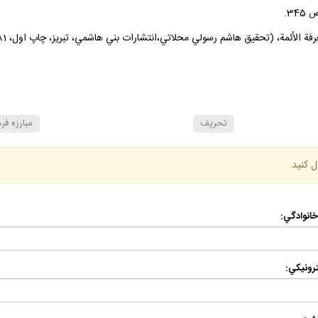
تحريف
مبارزه فر
ل كنيد.
 خانوادگي:
رونيكي: