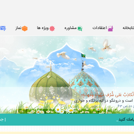
تابخانه
اعتقادات
مشاوره
ويژه ها
نماز
الْكاذِبُ عَلى شُرُفِ مَهْواةٍ وَمَهانَةٍ؛
 است و دروغگو در لبه پرتگاه و خوارى.
_
|
جمعه 6