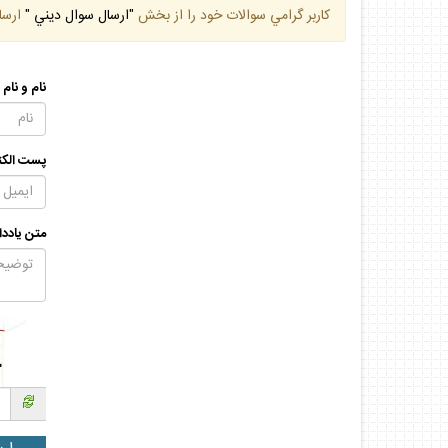
كاربر گرامي سوالات خود را از بخش
"ارسال سوال ديني "
ارسا
نام و نام
پست الكت
متن يادد