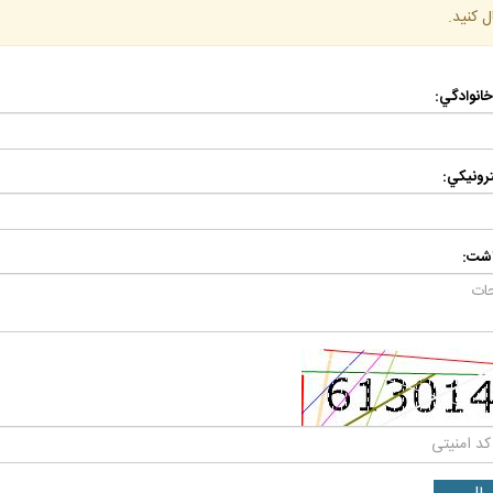
ل كنيد.
 خانوادگي:
رونيكي:
اشت: