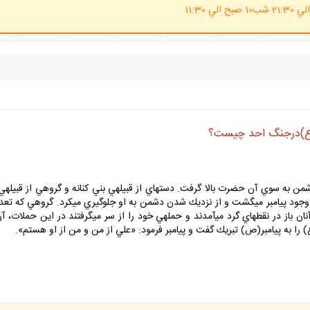
(ساعت پاسخگوي احكام شرعي 20 الي 21:30 شب10 صبح الي 11:30
 (ع)درجنگ احد چيست؟
دشمن به سوي آن حضرت بالا گرفت. دسته‏اي از قبيله‏ي بني كنانه و گروهي از قبيله‏ي
وجود پيامبر مي‏گشت و از نزديك شدن دشمن به او جلوگيري مي‏كرد. گروهي كه تعداد آن
ن باز در نقطه‏اي گرد مي‏آمدند و حمله‏ي خود را از سر مي‏گرفتند در اين حملات،
ا به پيامبر(ص) تبريك گفت و پيامبر فرمود: «علي از من و من از او هستم».