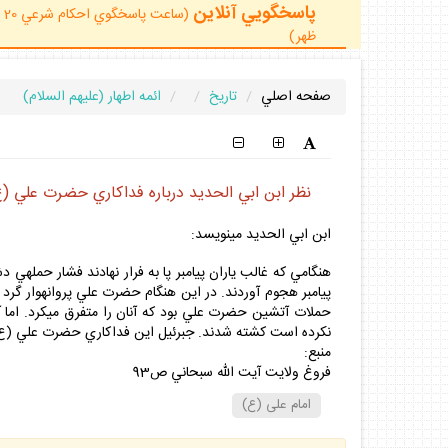
پاسخگويي آنلاين
ظهر)
صفحه اصلي
تاريخ
ائمه اطهار (عليهم السلام)
نظر ابن ابي الحديد درباره فداكاري حضرت علي
ابن ابي الحديد مي‏نويسد:
هنگامي كه غالب ياران پيامبر پا به فرار نهادند فشار حمله‏ي 
پيامبر هجوم آوردند. در اين هنگام حضرت علي پروانه‏وار گرد 
حملات آتشين حضرت علي بود كه آنان را متفرق مي‏كرد. اما آنا
نكرده است كشته شدند. جبرئيل اين فداكاري حضرت علي (ع) ر
منبع:
فروغ ولايت آيت الله سبحاني ص93
امام على (ع)