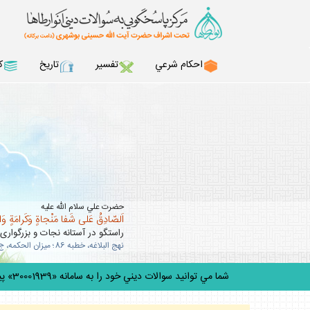
احكام شرعي
تفسير
تاريخ
ك
حضرت علي سلام الله عليه
اَلصّادِقُ عَلى شَفا مَنْجاةٍ وَكَرامَةٍ وَ
راستگو در آستانه نجات و بزرگوارى
نهج البلاغه، خطبه 86؛ ميزان الحكمه، ج 10، ص 63 .
شما مي توانيد سوالات ديني خود را به سامانه «30001939» پيامك كنيد.