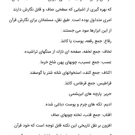
درختان و ميوه ‏ها و ... سابقه ‏اى ديرين داشته است. همچنان
كه بهره‏ گيرى از اشيايى كه سطحى صاف و قابل نگارش دارند
امرى متداول بوده است. طبق نقل، مسلمانان براى نگارش قرآن
از اين ابزارها سود مى ‏جستند:
رقاع: جمع رقعه، پوست يا كاغذ.
لخاف: جمع لخفه، صفحه‏ اى نازك از سنگ‏هاى تراشيده.
عسب: جمع عسيب، چوبهاى پهن شاخ خرما.
اكتاف: جمع كتف، استخوانهاى شانه شتر يا گوسفند.
قراطيس: جمع قرطاس، كاغذ.
حرير: پارچه ‏هاى ابريشمى.
اديم: تكه ‏هاى چرم و پوست دباغى شده.
اقتاب: جمع قتب، تخته چوبهاى صاف
افزون بر نقل تاريخى اين نكته قابل توجه است كه خود قرآن