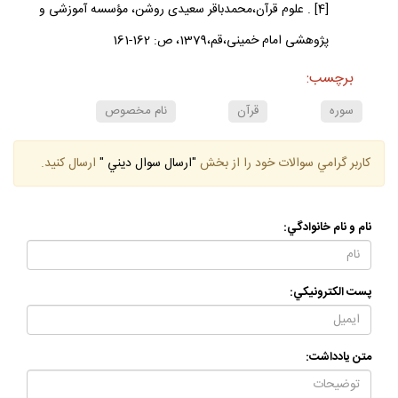
[4] . علوم قرآن،محمدباقر سعيدى روشن، مؤسسه آموزشى و
پژوهشى امام خمينى‏،قم،1379، ص: 162-161
برچسب:
سوره
قرآن
نام مخصوص
كاربر گرامي سوالات خود را از بخش
"ارسال سوال ديني "
ارسال كنيد.
نام و نام خانوادگي:
پست الكترونيكي:
متن يادداشت: