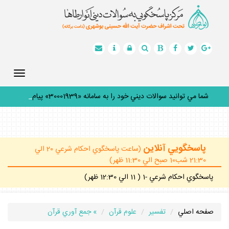
Toggle
gation
شما مي توانيد سوالات ديني خود را به سامانه «30001939» پيامك
ك
_
پاسخگويي آنلاين
(ساعت پاسخگوي احكام شرعي 20 الي
21:30 شب10 صبح الي 11:30 ظهر)
پاسخگوي احكام شرعي -1 ( 11 الي 12:30 ظهر)
صفحه اصلي
تفسير
علوم قرآن
» جمع آوري قرآن