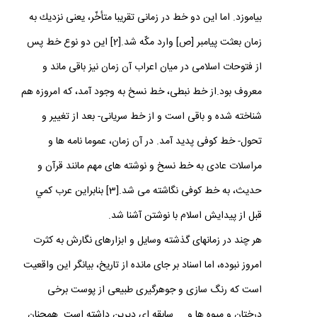
با اين ارتباط ها عرب توانست دو خط نبطى و سريانى را
بياموزد. اما اين دو خط در زمانى تقريبا متأخّر، يعنى نزديك به
زمان بعثت پيامبر [ص‏] وارد مكّه شد.[2] اين دو نوع خط پس
از فتوحات اسلامى در ميان اعراب آن زمان نيز باقى ماند و
معروف بود.از خط نبطى، خط نسخ به وجود آمد، كه امروزه هم
شناخته شده و باقى است و از خط سريانى- بعد از تغيير و
تحول- خط كوفى پديد آمد. در آن زمان، عموما نامه‏ ها و
مراسلات عادى به خط نسخ و نوشته‏ هاى مهم مانند قرآن و
حديث، به خط كوفى نگاشته مى‏ شد.[3] بنابراين عرب كمي
قبل از پيدايش اسلام با نوشتن آشنا شد.
هر چند در زمانهاى گذشته وسايل و ابزارهاى نگارش به كثرت
امروز نبوده، اما اسناد بر جاى مانده از تاريخ، بيانگر اين واقعيت
است كه رنگ سازى و جوهرگيرى طبيعى از پوست برخى