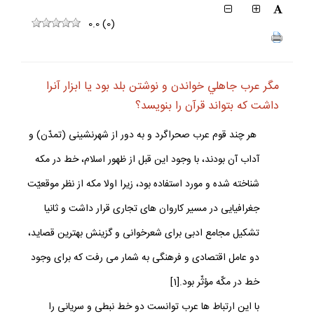
0.0
(
0
)
مگر عرب جاهلي خواندن و نوشتن بلد بود يا ابزار آنرا
داشت كه بتواند قرآن را بنويسد؟
هر چند قوم عرب صحراگرد و به دور از شهرنشينى (تمدّن) و
آداب آن بودند، با وجود اين قبل از ظهور اسلام، خط در مكه
شناخته شده و مورد استفاده بود، زيرا اولا مكه از نظر موقعيّت
جغرافيايى در مسير كاروان هاى تجارى قرار داشت و ثانيا
تشكيل مجامع ادبى براى شعرخوانى و گزينش بهترين قصايد،
دو عامل اقتصادى و فرهنگى به شمار مى‏ رفت كه براى وجود
خط در مكّه مؤثّر بود.[1]