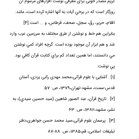
كريم مصدر خوبى براى معرفى نوشت افزارهاى مرسوم آن
روزگار است كه در برخي آيات به آنها اشاره كرده است، مانند:
اقلام، حرير، رقّ، سجل، صحف، قرطاس، و ... است.[4]
بنابراين هم خط و نوشتن از طرق مختلف به سرزمين عرب وارد
شد و هم ابزار آن موجود بوده است. گرچه افراد كمي نوشتن
مي دانستند، اما همين تعداد كم براي كتابت قرآن كافي بود.
پي نوشت:
[1] . آشنايى با علوم قرآنى،محمد مهدى ركنى يزدى‏، آستان
قدس-سمت، مشهد-تهران،1379، ص: 57
[2] . تاريخ قرآن، عبد الصبور شاهين (سيد حسين سيدي)، به
نشر، مشهد،1382، ص: 63
[3] . پرسمان علوم قرآنى،سيد محمد حسن جواهرى‏،دفتر
تبليغات اسلامى‏، قم،1385، ص: 88-87