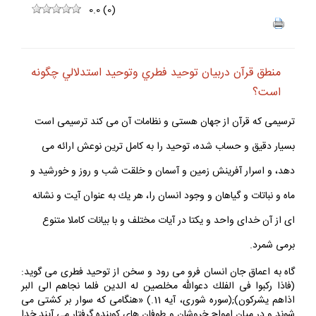
0.0
(
0
)
منطق قرآن دربيان توحيد فطري وتوحيد استدلالي چگونه
است؟
ترسيمى كه قرآن از جهان هستى و نظامات آن مى كند ترسيمى است
بسيار دقيق و حساب شده، توحيد را به كامل ترين نوعش ارائه مى
دهد، و اسرار آفرينش زمين و آسمان و خلقت شب و روز و خورشيد و
ماه و نباتات و گياهان و وجود انسان را، هر يك به عنوان آيت و نشانه
اى از آن خداى واحد و يكتا در آيات مختلف و با بيانات كاملا متنوع
برمى شمرد.
گاه به اعماق جان انسان فرو مى رود و سخن از توحيد فطرى مى گويد:
(فاذا ركبوا فى الفلك دعوالله مخلصين له الدين فلما نجاهم الى البر
اذاهم يشركون);(سوره شورى، آيه 11.) «هنگامى كه سوار بر كشتى مى