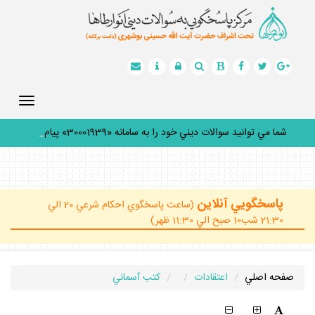
Toggle
gation
شما مي توانيد سوالات ديني خود را به سامانه «30001939» پيامك
ك
_
پاسخگويي آنلاين
(ساعت پاسخگوي احكام شرعي 20 الي
21:30 شب10 صبح الي 11:30 ظهر)
صفحه اصلي
اعتقادات
كتب آسماني