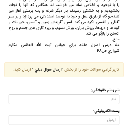
شوند و در ميان امواج خروشان و طوفان هاى كوبنده گرفتار مى آيند خدا
را با توحيد و اخلاص تمام مى خوانند، امّا هنگامى كه آنها را نجات
بخشيديم و به خشكى رسيدند بار ديگر شرك و بت پرستى آغاز مى
كنند».و گاه از طريق عقل و خرد به توحيد استدلالى مى پردازد و بر سير
آفاقى و انفسى تكيه مى كند: اسرار آفرينش زمين و آسمان، حيوانات و
كوه ها و درياها، ريزش باران، وزش نسيم، و ريزه كارى هاى جسم و روح
انسان را بازگو مى كند
منبع:
50 درس اصول عقائد براي جوانان آيت الله العظمي مكارم
شيرازي ص48
كاربر گرامي سوالات خود را از بخش
"ارسال سوال ديني "
ارسال كنيد.
نام و نام خانوادگي:
پست الكترونيكي: