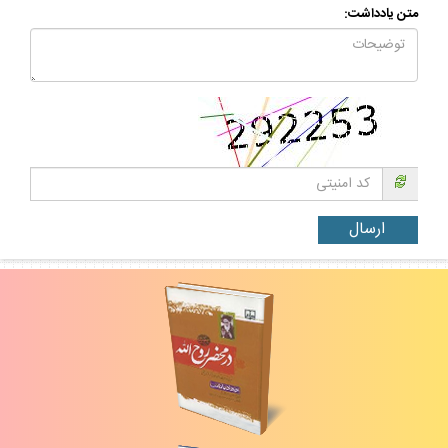
متن يادداشت: