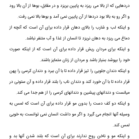
دردهايى كه از بالا مى‏ ريزد به پايين بريزد و در مقابل، بوها از آن بالا رود
و اگر رو به بالا بود دردها از آن پايين نمى‏ آمد و بوها بالا نمى‏ رفت.
و اينكه لب و شارب را بالاى دهان قرار داده براى آن است كه آنچه از
دماغ مى ‏ريزد به دهان نريزد تا انسان از غذا و آب متنفر نباشد.
و اينكه براى مردان ريش قرار داده براى آن است كه از اينكه صورت
خود را بپوشد بى‏نياز باشد و مردان از زنان متمايز باشند.
و اينكه دندان جلويى را تيز قرار داده تا با آن ببرد و دندان كرسى را پهن
قرار داده تا با آن خورد كند و دندان ناب را بلند قرار داده و آن ستونى در
ميانست و دندانهاى پيشين و دندانهاى كرسى را از هم جدا مى‏ كند.
و اينكه دو كف دست را بدون مو قرار داده براى آن است كه لمس به
وسيله آنها انجام مى‏ گيرد و اگر مو داشت انسان نمى ‏توانست به خوبى
لمس كند.
و اينكه مو و ناخن روح ندارند براى آن است كه بلند شدن آنها بد و