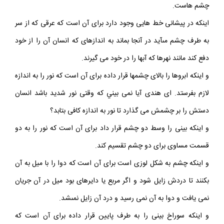
چشم هاست.
اينكه در پيشانى خط هايى وجود دارد براى آن است كه عرقى كه از سر
به طرف چشم مى‏آيد در آنجا بماند به اندازه‏اى كه انسان آن را از خود
دفع كند مانند نهرها كه آبها را در خود مى‏ گيرند.
و اينكه ابروها را بالاى چشمها قرار داده براى آن است كه نور را به اندازه
لازم بفرستد. اى هندى آيا نمى بيني كه وقتى نور شديد باشد انسان
دستش را بر چشمش مى‏ گذارد تا نور به اندازه كافى بتابد؟
و اينكه بينى را وسط دو چشم قرار داد براى آن است كه نور را به‏ دو
قسمت مساوى براى دو چشم تقسيم كند.
و اينكه چشم به شكل لوزى است براى آن است كه دوا را با ميل به آن
بكنند تا دردش زايل شود و اگر مربع يا دايره‏اى بود ميل در آن جريان
نمى‏ يافت و دوا به آن نمى‏ رسيد و درد آن زايل نمى‏شد.
و اينكه سوراخ بينى را به طرف پايين قرار داده براى آن است كه