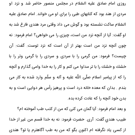
روزى امام صادق عليه السّلام در مجلس منصور حاضر شد و نزد او
مردى از هند بود كه كتابهاى طبى را براى او مى‏ خواند. امام صادق عليه
السّلام ساكت نشسته بود و گوش مى‏ داد وقتى مرد هندى فارغ شد به
او گفت: آيا از آنچه نزد من است، چيزى را مى‏ خواهى؟ امام فرمود: نه
چون آنچه نزد من است بهتر از آن است كه نزد توست. گفت: آن
چيست؟ فرمود: من گرمى را با سردى و سردى را با گرمى وتر را با
خشك و خشك را با تر مداوا مى‏ كنم و كار را به خدا وامى‏ گذارم و آنچه
را كه از پيامبر اسلام صلّى اللَّه عليه و آله و سلّم وارد شده به كار مى‏
بندم . بدان كه معده خانه درد است و پرهيز رأس هر دوايى است و به
بدن خود آنچه را كه عادت كرده بده.
و بعد امام فرمود: آيا گمان مى‏ كنى كه من از كتب طب آموخته ‏ام؟
طبيب هندي گفت: آرى. حضرت فرمود: نه به خدا قسم من غير از خدا
از كسى ياد نگرفته ‏ام اكنون بگو كه من به طب آگاهترم يا تو؟ هندى