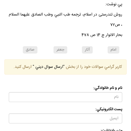
پي نوشت:
روش تندرستى در اسلام، ترجمه طب النبي وطب الصادق عليهما السلام
، ص72
بحار الانوار ج 14 ص 478
امام
آثار
جعفر
صادق
كاربر گرامي سوالات خود را از بخش
"ارسال سوال ديني "
ارسال كنيد.
نام و نام خانوادگي:
پست الكترونيكي:
متن يادداشت: