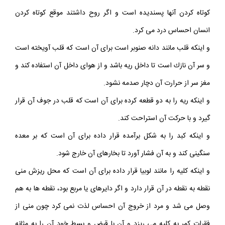
كوتاه كردن آنها پسنديده است و اگر روح داشتند موقع كوتاه كردن‏
انسان احساس درد مى‏ كرد.
و اينكه قلب مانند دانه صنوبر است براى آن است كه قلب آويخته است
و سر آن نازك است تا داخل ريه باشد و از هواى داخل آن استفاده كند و
مغز سر از حرارت آن دچار صدمه نشود.
و اينكه ريه را به دو قطعه كرده براى آن است كه قلب در جوف آن قرار
گيرد و با حركت آن استراحت كند.
و اينكه كبد را به شكل برآمده قرار داده براى آن است كه بر معده
سنگينى كند و به آن فشار آورد تا بخارهاى آن خارج شود.
و اينكه كليه را مانند لوبيا قرار داده براى آن است كه محل ريزش منى
نقطه به نقطه در آن قرار دارد و اگر دايره‏اى يا مربع بود، نقطه ‏ها به هم
وصل مى‏ شد و مرد از خروج آن احساس لذت نمى‏ كرد چون منى از
فقرات كمر به كليه مى‏ ريزد و آن با قبض و بسط خود آن را به مثانه