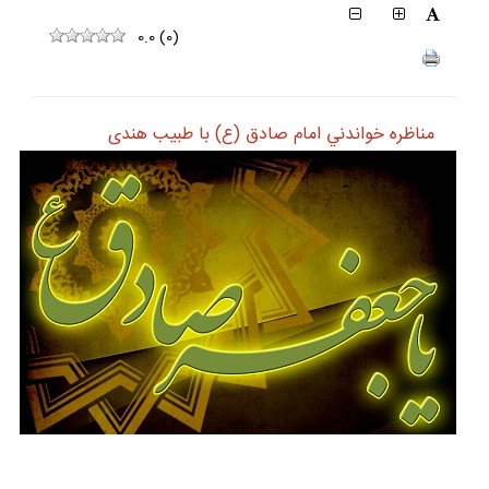
0.0
(
0
)
مناظره خواندني امام صادق (ع) با طبيب هندى‏