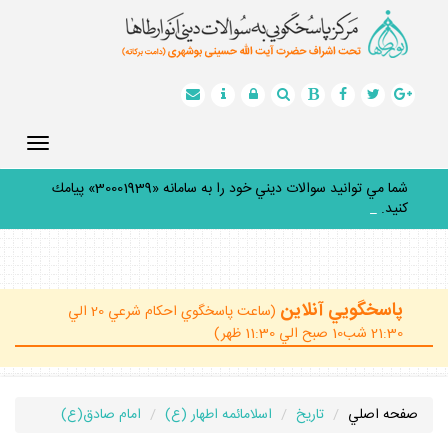
Toggle
gation
شما مي توانيد سوالات ديني خود را به سامانه «30001939» پيامك
كنيد.
_
پاسخگويي آنلاين
(ساعت پاسخگوي احكام شرعي 20 الي
21:30 شب10 صبح الي 11:30 ظهر)
صفحه اصلي
تاريخ
اسلامائمه اطهار (ع)
امام صادق(ع)