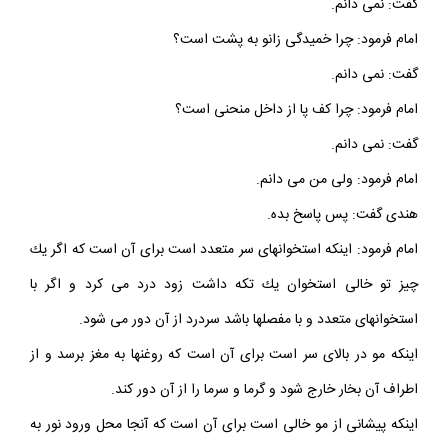
گفت: نمى ‏دانم.
امام فرمود: چرا خميدگى زانو به پشت است؟
گفت: نمى‏ دانم.
امام فرمود: چرا كف پا از داخل منحنى است؟
گفت: نمى‏ دانم.
امام فرمود: ولى من مى‏ دانم.
هندى گفت: پس پاسخ بده.
امام فرمود: اينكه استخوانهاى سر متعدد است براى آن است كه اگر يك
چيز تو خالى استخوان يك تكه داشت زود درد مى‏ كرد و اگر با
استخوانهاى متعدد و با مفصلها باشد سردرد از آن دور مى ‏شود.
اينكه مو در بالاى سر است براى آن است كه روغنها به مغز برسد و از
اطراف آن بخار خارج شود و گرما و سرما را از آن دور كند.
اينكه پيشانى از مو خالى است براى آن است كه آنجا محل ورود نور به