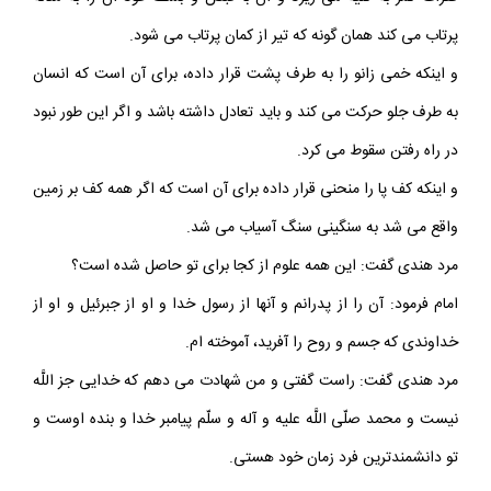
پرتاب مى‏ كند همان گونه كه تير از كمان پرتاب مى‏ شود.
و اينكه خمى زانو را به طرف پشت قرار داده، براى آن است كه انسان
به طرف جلو حركت مى‏ كند و بايد تعادل داشته باشد و اگر اين طور نبود
در راه رفتن سقوط مى‏ كرد.
و اينكه كف پا را منحنى قرار داده براى آن است كه اگر همه كف بر زمين
واقع مى‏ شد به سنگينى سنگ آسياب مى‏ شد.
مرد هندى گفت: اين همه علوم از كجا براى تو حاصل شده است؟
امام فرمود: آن را از پدرانم و آنها از رسول خدا و او از جبرئيل و او از
خداوندى كه جسم و روح را آفريد، آموخته ‏ام.
مرد هندى گفت: راست گفتى و من شهادت مى‏ دهم كه خدايى جز اللَّه
نيست و محمد صلّى اللَّه عليه و آله و سلّم پيامبر خدا و بنده اوست و
تو دانشمندترين فرد زمان خود هستى.