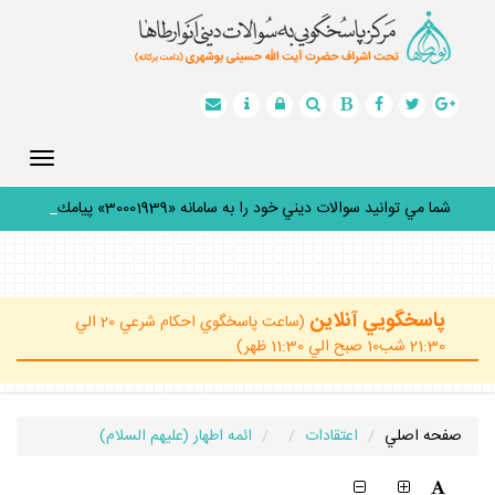
Toggle
gation
شما مي توانيد سوالات ديني خود را به سامانه «30001939» پيامك
كن
_
پاسخگويي آنلاين
(ساعت پاسخگوي احكام شرعي 20 الي
21:30 شب10 صبح الي 11:30 ظهر)
صفحه اصلي
اعتقادات
ائمه اطهار (عليهم السلام)