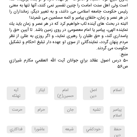
بدون هيچ گونه اشتباه و انحراف - بر عهده دارد و او بنده برگزيده خدا
است.ولى اهل سنت امامت را چنين تفسير نمى كنند، آنها تنها به معنى
رئيس حكومت جامعه اسلامى مى دانند، و به تعبير ديگر، زمانداران را
در هر عصر و زمان، خلفاى پيامبر و ائمه مسلمين مى شمرند!
البته در بحث هاى آينده ثاب خواهيم كرد كه در هر عصر و زمان بايد يك
نماينده الهى، پيامبر يا امام معصومى در روى زمين باشد. تا آيين حق را
پاسدارى كند، و حق طلبان را رهبرى نمايد، و اگر روزى به عللى از نظر
مردم پنهان گردد، نمايندگانى از سوى او عهده دار تبليغ احكام و تشكيل
حكومت مى گردند.
منبع:
50 درس اصول عقائد براي جوانان آيت الله العظمي مكارم شيرازي
ص56
اسلام
اصل
امام
ايثار
آيه
دين
حسين(ع)
تهلكه
پيامبر
تشيه
جان
حرام
حرمت
اسلام
حفظ
خودكشي
شيعه
عاشورا
فداكاري