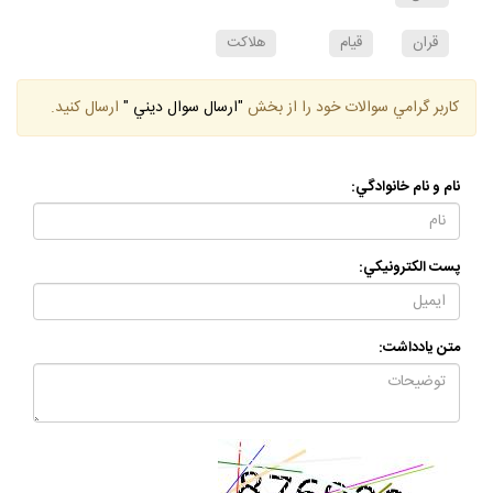
دين
قران
قيام
هلاكت
كاربر گرامي سوالات خود را از بخش
"ارسال سوال ديني "
ارسال كنيد.
نام و نام خانوادگي:
پست الكترونيكي:
متن يادداشت: