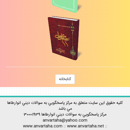
كتابخانه
كليه حقوق اين سايت متعلق به مركز پاسخگويي به سوالات ديني انوارطاها
مي باشد
مركز پاسخگويي به سوالات ديني
انوارطاها
30001939
anvartaha@yahoo.com