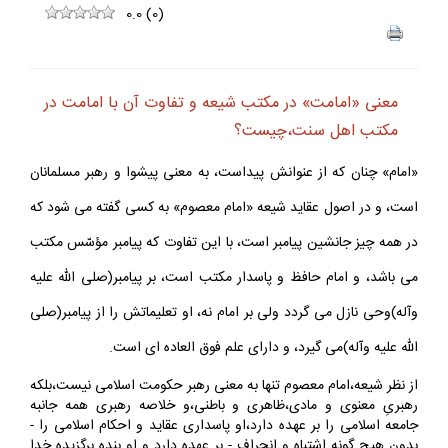
0.0
(
0
)
معنى «امامت» در مكتب شيعه و تفاوت آن با امامت در
مكتب اهل سنت،چيست؟
«امام» چنان كه از عنوانش پيداست، به معنى پيشوا و رهبر مسلمانان
است، و در اصول عقايد شيعه «امام معصوم» به كسى گفته مى شود كه
در همه چيز جانشين پيامبر است، با اين تفاوت كه پيامبر مؤسّس مكتب
مى باشد، و امام حافظ و پاسدار مكتب است، بر پيامبر(صلى الله عليه
وآله)وحى نازل مى گردد ولى بر امام نه، او تعليماتش را از پيامبر(صلى
الله عليه وآله)مى گيرد، و داراى علم فوق العاده اى است.
از نظر شيعه،امام معصوم تنها به معنى رهبر حكومت اسلامى نيست،بلكه
رهبرىِ معنوى و مادى،ظاهرى و باطنى،و خلاصه رهبرى همه جانبه
جامعه اسلامى را بر عهده دارد،او پاسدارى عقايد و احكام اسلامى را -