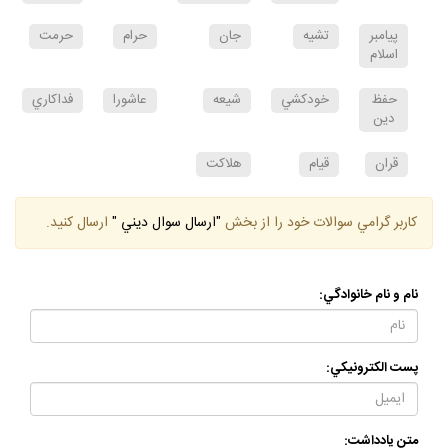
پيامبر
تشيه
جان
حرام
حرمت
اسلام
حفظ
خودكشي
شيعه
عاشورا
فداكاري
دين
قران
قيام
هلاكت
كاربر گرامي سوالات خود را از بخش
"ارسال سوال ديني "
ارسال كنيد.
نام و نام خانوادگي:
پست الكترونيكي:
متن يادداشت: