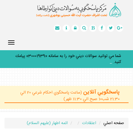
Toggle
gation
شما مي توانيد سوالات ديني خود را به سامانه «30001939» پيامك
كنيد.
_
پاسخگويي آنلاين
(ساعت پاسخگوي احكام شرعي 20 الي
21:30 شب10 صبح الي 11:30 ظهر)
صفحه اصلي
اعتقادات
ائمه اطهار (عليهم السلام)