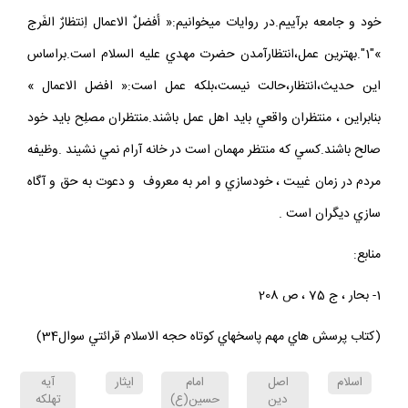
خود و جامعه برآييم.در روايات ميخوانيم:« أفضلٌ الاعمال اِنتظارٌ الفَرج
»"1".بهترين عمل،انتظارآمدن حضرت مهدي عليه السلام است.براساس
اين حديث،انتظار،حالت نيست،بلكه عمل است:« افضل الاعمال »
بنابراين ، منتظران واقعي بايد اهل عمل باشند.منتظران مصلِح بايد خود
صالح باشند.كسي كه منتظر مهمان است در خانه آرام نمي نشيند .وظيفه
مردم در زمان غيبت ، خودسازي و امر به معروف و دعوت به حق و آگاه
سازي ديگران است .
منابع:
1- بحار ، ج 75 ، ص 208
(كتاب پرسش هاي مهم پاسخهاي كوتاه حجه الاسلام قرائتي سوال34)
اسلام
اصل
امام
ايثار
آيه
دين
حسين(ع)
تهلكه