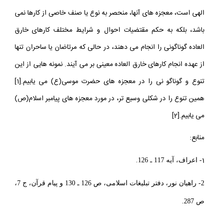
الهى است، معجزه هاى آنها، منحصر به نوع يا صنف خاصى از كارها نمى
باشد، بلكه به حكم مقتضيات احوال و شرايط مختلف كارهاى خارق
العاده گوناگونى را انجام مى دهند، در حالى كه مرتاضان يا ساحران تنها
از عهده انجام كارهاى خارق العاده معينى بر مى آيند. نمونه هايى از اين
تنوع و گوناگو نى را در معجزه هاى حضرت موسى(ع) مى يابيم.[1]
همين تنوع را در شكلى وسيع تر، در مورد معجزه هاى پيامبر اسلام(ص)
مى يابيم.[2]
منابع:
1
- اعراف، آيه 117 ـ 126.
2- راهيان نور، دفتر تبليغات اسلامى، ص 126 ـ 130 و پيام قرآن، ج 7،
ص 287.