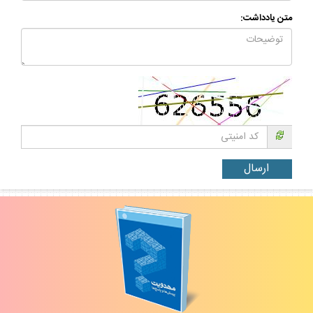
متن يادداشت: