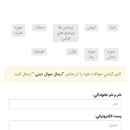
انبيا
ايمان
پرسش ها
حجّت
سوره
وپاسخ هاي
اسراء
قرآني
سوره
سوره
قرآن
هيماليا
دخان
رعد
كاربر گرامي سوالات خود را از بخش
"ارسال سوال ديني "
ارسال كنيد.
نام و نام خانوادگي:
پست الكترونيكي: