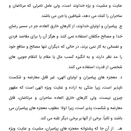
عنايت و مشيت و يژه خداوند است، ولى عامل نامرئى كه مرتاضان و
ساحران را كمك مى دهد، شياطين يا جن مى باشند.
ج. پيامبران و اولياى خداوند، از كارهاى خارق العاده، جز در مسير رضاى
خدا و مصالح مكلفان استفاده نمى كنند و هرگز آن را براى مقاصد فردى
و نفسانى به كار نمى برند، در حالى كه ديگران تنها مصالح و منافع خود
را مد نظر دارند و به انگيزه كسب مال يا مقام يا انتقام جويى هاى
شخصى از قدرت استفاده مى كنند.
د. معجزه هاى پيامبران و اولياى الهى، غير قابل معارضه و شكست
ناپذير است، زيرا متكى به اراده و عنايت ويژه الهى است كه مقهور
چيزى نيست، ولى كارهاى خارق العاده ساحران و مرتاضان، قابل
معارضه و شكست پذير است، زيرا اولا: مغلوب معجزه هاى پيامبران مى
باشند و ثانياً: برخى از آنها بر برخى ديگر غلبه مى كند.
هـ . از آن جا كه پشتوانه معجزه هاى پيامبران، مشيت و عنايت ويژه