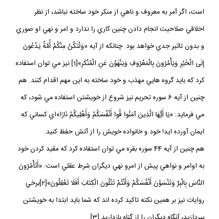
است، اگر آمر به معروف و ناهي از منكر خود ساخته نباشد، از نظر
اخلاقي صلاحيت انجام دادن چنين كاري را ندارد و امر و نهي او صوري
و بدون تاثير جدي خواهد بود. چنانكه از آيه «وَلْتَكُنْ مِنْكُمْ أُمَّةٌ يَدْعُونَ
إِلَى الْخَيْرِ وَيَأْمُرُونَ بِالْمَعْرُوفِ وَيَنْهَوْنَ عَنِ الْمُنْكَرِ»[1] نيز مي توان استفاده
كرد كه بايد گروه هايي مهذب و خود ساخته به اين مهم اقدام كنند. هم
چنين از آيه 6 سوره تحريم نيز شروع از خويشتن استفاده مي شود، كه
مي فرمايد: «يَا أَيُّهَا الَّذِينَ آمَنُوا قُوا أَنْفُسَكُمْ وَأَهْلِيكُمْ نَارًا»اي كساني كه
ايمان آورده‏ ايد! خود و خانواده خويش را از آتش حفظ كنيد.
هم چنين از آيه 44 سوره بقره مي توان استفاده كرد كه مقيد كردن خود
به اوامر و نواهي پيش از امرو نهي ديگران شرط عقلي است: «أَتَأْمُرُونَ
النَّاسَ بِالْبِرِّ وَتَنْسَوْنَ أَنْفُسَكُمْ وَأَنْتُمْ تَتْلُونَ الْكِتَابَ أَفَلَا تَعْقِلُونَ»[2]برخي
روايات نيز بر همين نكته تاكيد كرده اند كه شما بايد ابتدا به خويشتن
بپردازيد، آنگاه ديگران را از گناه بازداريد.[3]