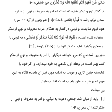
بَنَاتِي هُنَّ أَطْهَرُ لَكُمْ فَاتَّقُوا اللَّهَ وَلَا تُخْزُونِ فِي ضَيْفِي»[10]
6. گفتار نرم و نيكو: شايسته است كه امر به معروف و نهي از منكر با
سخن نيكو باشد:« قُولُوا لِلنَّاسِ حُسْنًا »[11] هم چنين از آيه 44 سوره
هود لزوم ملايمت و نرمي در گفتار به هنگام امر به معروف و نهي از منكر
استفاده شده است: «فَقُولَا لَهُ قَوْلًا لَيِّنًا لَعَلَّهُ يَتَذَكَّرُ أَوْ يَخْشَى» به نرمي با
او سخن بگوئيد شايد متذكر شود يا از (خدا) بترسد. [12]
بنابراين شخصي كه مي خواهد ديگران را امر به معروف و نهي از منكر
كند، بهتر است در وهله اول نگاهي به خود بيندازد، و اگر خود را
شايسته چنين كاري و مودب به آداب مورد نياز آن يافت؛ آنگاه به اين
مهم كه بر هر مسلمان واجب است اقدام نمايد.
پي نوشت:
[1] . بايد از ميان شما جمعي دعوت به نيكي، و امر به معروف و نهي از
منكر كنند! آل عمران، 104