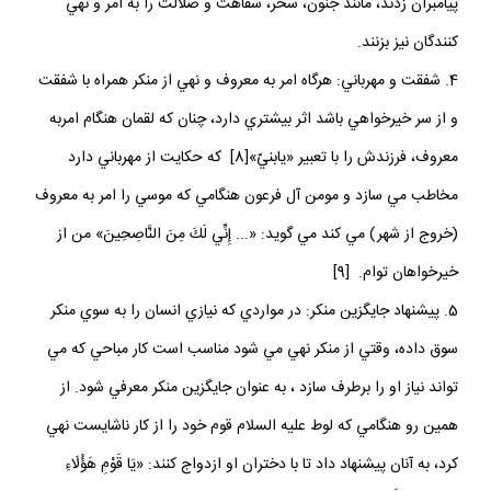
پيامبران زدند، مانند جنون، سحر، سفاهت و ضلالت را به امر و نهي
كنندگان نيز بزنند.
4. شفقت و مهرباني: هرگاه امر به معروف و نهي از منكر همراه با شفقت
و از سر خيرخواهي باشد اثر بيشتري دارد، چنان كه لقمان هنگام امربه
معروف، فرزندش را با تعبير «يابنيّ»[8] كه حكايت از مهرباني دارد
مخاطب مي سازد و مومن آل فرعون هنگامي كه موسي را امر به معروف
(خروج از شهر) مي كند مي گويد: «... إِنِّي لَكَ مِنَ النَّاصِحِينَ» من از
خيرخواهان توام. [9]
5. پيشنهاد جايگزين منكر: در مواردي كه نيازي انسان را به سوي منكر
سوق داده، وقتي از منكر نهي مي شود مناسب است كار مباحي كه مي
تواند نياز او را برطرف سازد ، به عنوان جايگزين منكر معرفي شود. از
همين رو هنگامي كه لوط عليه السلام قوم خود را از كار ناشايست نهي
كرد، به آنان پيشنهاد داد تا با دختران او ازدواج كنند: «يَا قَوْمِ هَؤُلَاءِ