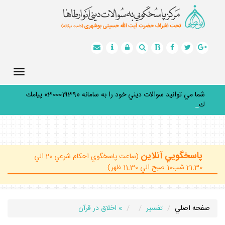
Toggle
gation
شما مي توانيد سوالات ديني خود را به سامانه «30001939» پيامك
كنيد.
_
پاسخگويي آنلاين
(ساعت پاسخگوي احكام شرعي 20 الي
21:30 شب10 صبح الي 11:30 ظهر)
صفحه اصلي
تفسير
» اخلاق در قرآن