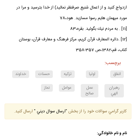
ازدواج كنيد و از اعمال شنيع صرفنظر نمائيد) از خدا بترسيد و مرا در
مورد ميهمان هايم رسوا مسازيد. هود،78
[11] . به مردم نيك بگوئيد. بقره،83
[12] .دائره المعارف قرآن كريم، مركز فرهنگ و معارف قرآن، بوستان
كتاب، قم،1382،ص 357-358
برچسب:
انفاق
اوليا
تزكيه
حسنات
خداوند
رهبران
عمل
عوامل
نماز
الهي
صالح
كاربر گرامي سوالات خود را از بخش
"ارسال سوال ديني "
ارسال كنيد.
نام و نام خانوادگي: