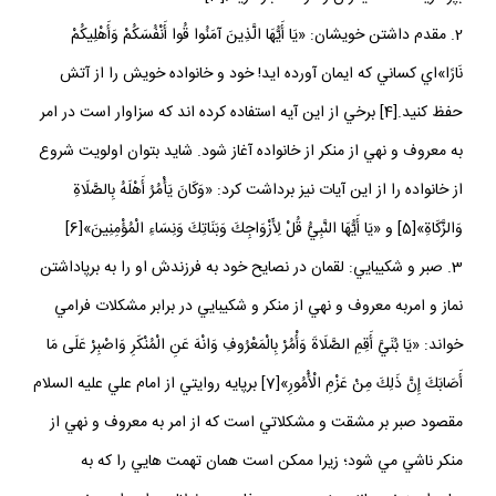
2. مقدم داشتن خويشان: «يَا أَيُّهَا الَّذِينَ آمَنُوا قُوا أَنْفُسَكُمْ وَأَهْلِيكُمْ
نَارًا»اي كساني كه ايمان آورده‏ ايد! خود و خانواده خويش را از آتش
حفظ كنيد.[4] برخي از اين آيه استفاده كرده اند كه سزاوار است در امر
به معروف و نهي از منكر از خانواده آغاز شود. شايد بتوان اولويت شروع
از خانواده را از اين آيات نيز برداشت كرد: «وَكَانَ يَأْمُرُ أَهْلَهُ بِالصَّلَاةِ
وَالزَّكَاةِ»[5] و «يَا أَيُّهَا النَّبِيُّ قُلْ لِأَزْوَاجِكَ وَبَنَاتِكَ وَنِسَاءِ الْمُؤْمِنِينَ»[6]
3. صبر و شكيبايي: لقمان در نصايح خود به فرزندش او را به برپاداشتن
نماز و امربه معروف و نهي از منكر و شكيبايي در برابر مشكلات فرامي
خواند: «يَا بُنَيَّ أَقِمِ الصَّلَاةَ وَأْمُرْ بِالْمَعْرُوفِ وَانْهَ عَنِ الْمُنْكَرِ وَاصْبِرْ عَلَى مَا
أَصَابَكَ إِنَّ ذَلِكَ مِنْ عَزْمِ الْأُمُورِ»[7] برپايه روايتي از امام علي عليه السلام
مقصود صبر بر مشقت و مشكلاتي است كه از امر به معروف و نهي از
منكر ناشي مي شود؛ زيرا ممكن است همان تهمت هايي را كه به