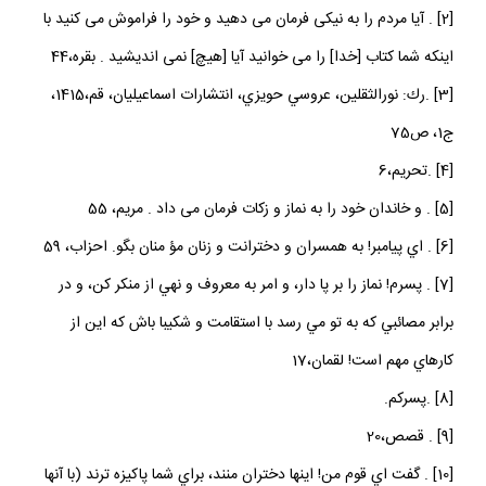
[2] . آيا مردم را به نيكى فرمان مى‏ دهيد و خود را فراموش مى ‏كنيد با
اينكه شما كتاب [خدا] را مى‏ خوانيد آيا [هيچ] نمى‏ انديشيد . بقره،44
[3] .رك: نورالثقلين، عروسي حويزي، انتشارات اسماعيليان، قم،1415،
ج1، ص75
[4] .تحريم،6
[5] . و خاندان خود را به نماز و زكات فرمان مى‏ داد . مريم، 55
[6] . اي پيامبر! به همسران و دخترانت و زنان مؤ منان بگو. احزاب، 59
[7] . پسرم! نماز را بر پا دار، و امر به معروف و نهي از منكر كن، و در
برابر مصائبي كه به تو مي‏ رسد با استقامت و شكيبا باش كه اين از
كارهاي مهم است! لقمان،17
[8] .پسركم.
[9] . قصص،20
[10] . گفت اي قوم من! اينها دختران منند، براي شما پاكيزه ترند (با آنها