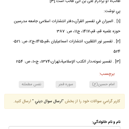
طالب» او برادرم على بن ابى طالب است.[3]
پي نوشت:
[1] . الميزان في تفسير القرآن،دفتر انتشارات اسلامى جامعه‏ مدرسين
حوزه علميه قم، قم،1417، ج‏11، ص: 387
[2] . تفسير نور الثقلين، انتشارات اسماعيليان ،قم،1415،ج‏2، ص: 521-
524
[3] . تفسير نمونه،دار الكتب الإسلامية،تهران،1374، ج‏10، ص: 254
برچسب:
امام حسين(ع)
سوره فجر
نفس مطمئنه
كاربر گرامي سوالات خود را از بخش
"ارسال سوال ديني "
ارسال كنيد.
نام و نام خانوادگي: