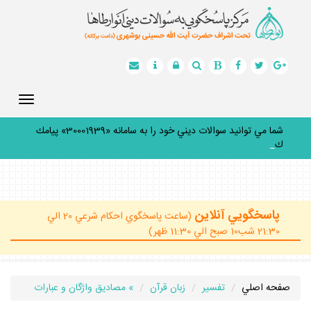
Toggle
gation
شما مي توانيد سوالات ديني خود را به سامانه «30001939» پيامك
كنيد.
_
پاسخگويي آنلاين
(ساعت پاسخگوي احكام شرعي 20 الي
21:30 شب10 صبح الي 11:30 ظهر)
صفحه اصلي
تفسير
زبان قرآن
» مصاديق واژگان و عبارات