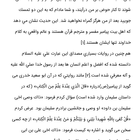
شوند تا كنار حوض بر من درآيند، و شما مادام كه به اين دو تمسك
جوييد بعد از من هرگز گمراه نخواهيد شد. اين حديث نشان مي دهد
كه اهل بيت پيامبر مفسر و مترجم قرآن هستند و عالم واقعي به كلام
خداوند تنها ايشان هستند.[1]
هم چنين در روايات بسياري مصداق اين عبارت علي عليه السلام
دانسته شده كه افضل و اعلم انسان ها بعد از رسول خدا صلي الله عليه
و آله معرفي شده است.[2] مانند روايتي كه در آن ابو سعيد خدرى مى‏
گويد از پيامبر(ص)درباره «قالَ الَّذِي عِنْدَهُ عِلْمٌ مِنَ الْكِتابِ» (كه در
داستان سليمان وارد شده است) سؤال كردم فرمود: «ذاك وصى اخى
سليمان بن داود» او وصى و جانشين برادرم سليمان بود. عرض كردم
«قُلْ كَفى‏ بِاللَّهِ شَهِيداً بَيْنِي وَ بَيْنَكُمْ وَ مَنْ عِنْدَهُ عِلْمُ الْكِتابِ» از چه كسى
سخن مى‏ گويد و اشاره به كيست فرمود: «ذاك اخى على بن ابى