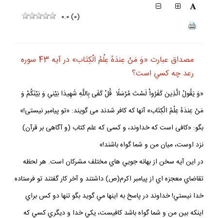
0.0
(
0
)
مصداق عبارت «وَ مَنْ عِندَهُ عِلْمُ الْكِتَاب» در آيه 43 سوره
رعد چه كسي است؟
«وَ يَقُولُ الَّذِينَ كَفَرُواْ لَسْتَ مُرْسَلًا قُلْ كَفَى‏ بِاللَّهِ شَهِيدَا بَيْنىِ وَ بَيْنَكُمْ وَ
مَنْ عِندَهُ عِلْمُ الْكِتَاب» آنها كه كافر شدند مى‏ گويند: «تو پيامبر نيستى!»
بگو: «كافى است كه خداوند، و كسى كه علم كتاب (و آگاهى بر قرآن)
نزد اوست، ميان من و شما گواه باشند!»
در اين آيه سخن از بهانه جويي هاي مختلف مشركان است. هر لحظه
تقاضاي معجزه اي از پيامبر اكرم(ص) داشتند و آخر كار گفتند تو فرستاده
خدا نيستي! خداوند در پاسخ به اينها مي گويد بگو تنها دو كس براي
اينكه بين من و شما گواه باشد كافيست، يكي خدا و ديگري كسي كه