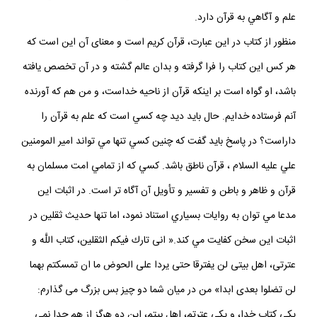
علم و آگاهي به قرآن دارد.
منظور از كتاب در اين عبارت، قرآن كريم است و معناى آن اين است كه
هر كس اين كتاب را فرا گرفته و بدان عالم گشته و در آن تخصص يافته
باشد، او گواه است بر اينكه قرآن از ناحيه خداست، و من هم كه آورنده
آنم فرستاده خدايم. حال بايد ديد چه كسي است كه علم به قرآن را
داراست؟ در پاسخ بايد گفت كه چنين كسي تنها مي تواند امير المومنين
علي عليه السلام ، قرآن ناطق باشد. كسي كه از تمامي امت مسلمان به
قرآن و ظاهر و باطن و تفسير و تأويل آن آگاه تر است. در اثبات اين
مدعا مي توان به روايات بسياري استناد نمود، اما تنها حديث ثقلين در
اثبات اين سخن كفايت مي كند.« انى تارك فيكم الثقلين، كتاب اللَّه و
عترتى، اهل بيتى لن يفترقا حتى يردا على الحوض ما ان تمسكتم بهما
لن تضلوا بعدى ابدا» من در ميان شما دو چيز بس بزرگ مى‏ گذارم:
يكى كتاب خدا، و يكى عترتم، اهل بيتم، اين دو هرگز از هم جدا نمى‏