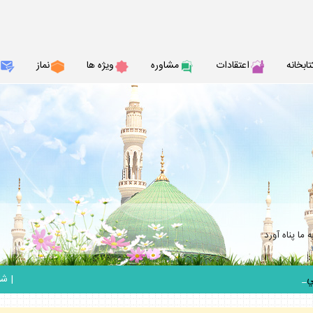
تابخانه
اعتقادات
مشاوره
ويژه ها
نماز
ما پناه آورد
_
|
شنبه 17