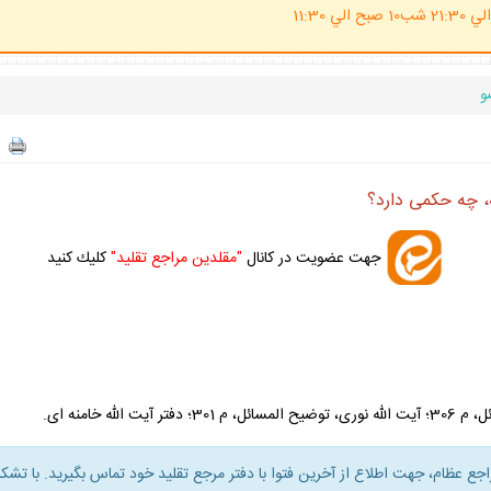
(ساعت پاسخگوي احكام شرعي 20 الي 21:30 شب10 صبح الي 11:30
و
 چه حكمى دارد؟
جهت عضويت در كانال
"مقلدين مراجع تقليد"
كليك كنيد
راجع عظام، جهت اطلاع از آخرين فتوا با دفتر مرجع تقليد خود تماس بگيريد. با تشكر