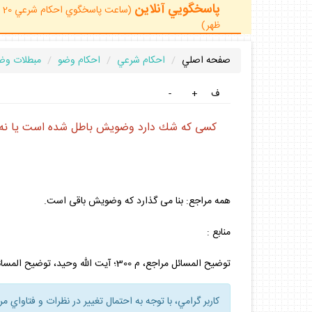
پاسخگويي آنلاين
ظهر)
صفحه اصلي
احكام شرعي
احكام وضو
مبطلات وض
ف
+
-
كسى كه شك دارد وضويش باطل شده است يا نه،
همه مراجع: بنا مى‏ گذارد كه وضويش باقى است.
منابع :
توضيح‏ المسائل مراجع، م 300؛ آيت‏ الله وحيد، توضيح‏ المسائل، م 306؛ آيت ‏الله نورى، توضيح‏ المسائل، م 301؛ دفتر آيت‏ الله خامنه‏ اى.
كاربر گرامي، با توجه به احتمال تغيير در نظرات و فتاواي م