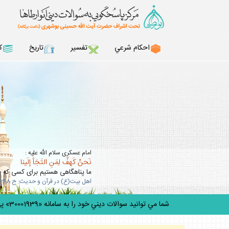
احكام شرعي
تفسير
تاريخ
ك
امام عسكرى سلام الله عليه :
نَحنُ كَهفٌ لِمَنِ التَجَأَ إلَينا
ما پناهگاهى هستيم براى كسى كه به 
اهل بيت(ع) در قرآن و حديث: ح 348
شما مي توانيد سوالات ديني خود را به سامانه «30001939» پيامك ك