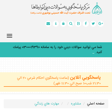
Toggle
gation
شما مي توانيد سوالات ديني خود را به سامانه «30001939» پيامك
كنيد.
_
پاسخگويي آنلاين
(ساعت پاسخگوي احكام شرعي 20 الي
21:30 شب10 صبح الي 11:30 ظهر)
صفحه اصلي
مشاوره
مهارت هاي زندگي