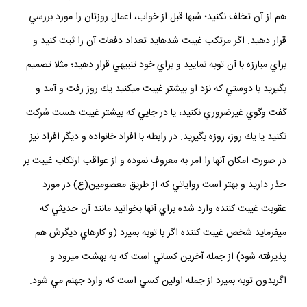
هم از آن تخلف نكنيد؛ شب‏ها قبل از خواب، اعمال روزتان را مورد بررسي
قرار دهيد. اگر مرتكب غيبت شده‏ايد تعداد دفعات آن را ثبت كنيد و
براي مبارزه با آن توبه نماييد و براي خود تنبيهي قرار دهيد؛ مثلا تصميم
بگيريد با دوستي كه نزد او بيشتر غيبت مي‏كنيد يك روز رفت و آمد و
گفت وگوي غيرضروري نكنيد، يا در جايي كه بيشتر غيبت هست شركت
نكنيد يا يك روز، روزه بگيريد. در رابطه با افراد خانواده و ديگر افراد نيز
در صورت امكان آنها را امر به معروف نموده و از عواقب ارتكاب غيبت بر
حذر داريد و بهتر است رواياتي كه از طريق معصومين(ع) در مورد
عقوبت غيبت كننده وارد شده براي آنها بخوانيد مانند آن حديثي كه
مي‏فرمايد شخص غيبت‏ كننده اگر با توبه بميرد (و كارهاي ديگرش هم
پذيرفته شود) از جمله آخرين كساني است كه به بهشت مي‏رود و
اگربدون توبه بميرد از جمله اولين كسي است كه وارد جهنم مي‏ شود.