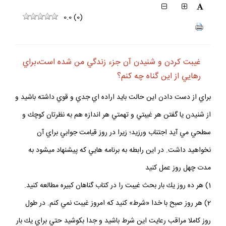
0.0
(
0
)
غيبت كردن و شنيدن آن جزء زندگي من شده است،براي
رهايي از اين گناه چه كنم؟
براي از دست دادن اين حالت بايد اراده ‏اي جدي و قوي داشته باشيد و
از شنيدن يا گفتن هر غيبتي و تهمتي هر اندازه هم به نظرتان كوچك و
سطحي مي ‏آيد اجتناب ورزيد؛ زيرا در روز قيامت جوابي براي آن
نخواهيد داشت. در اين رابطه به برنامه ه‏ايي كه پيشنهاد مي‏شود به
مدت چهل روز عمل كنيد
1) هر ده روز يك بار بحث غيبت را در كتاب گناهان كبيره مطالعه كنيد.
2) هر روز صبح با خدا «شرط» كنيد كه امروز غيبت نمي كنم. در طول
روز كاملا مراقب رعايت اين شرط باشيد و جدا بكوشيد حتي براي يك بار