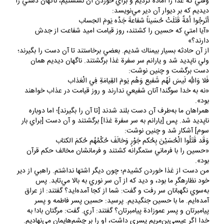
ديديم كه بر ديوار آن دير مي‌نويسد:
أتَرجُوا اُمّةٌ قَتَلَتْ حُسَيناً شفاعةَ جَدِّه يَومَ الحِساب
«آيا ا‎متي كه حسين را كشتند، روز قيامت اميد شفاعت از جدش
دارند؟»
از آن حادثه بسيار بيمناك شديم. بعضي برخاستند تا آن دست را بگيرند؛
ولي ناپديد شد و يارانم سر سفرة غذا برگشتند. ناگهان ديديم همان
دست برگشت و چنين نوشت:
فَلا وَاللهِ لَيسَ لَهُم شَفيع وَهُم يَومَ القِيامَةِ فِي الْعَذاب
«نه به خدا سوگند! آنان شفيعي ندارند و روز قيامت در عذاب خواهند
بود».
همراهان ما به‌طرف آن دست بلند شدند [تا آن را بگيرند]؛ اما دوباره
ناپديد شد. پس [يارانم به سر سفرة غذا] برگشتند و آن دست [براي بار
سوم] آشكار شد و چنين نوشت:
وَقَد قَتَلُوا الْحُسَيْنَ بِحُكم جَوْرٍ وَخالَفَ حُكْمُهُم حُكمَ الكتاب
«حسين را با فرماني ستمگرانه كشتند و فرمانشان مخالف حكم قرآن
بود».
من دست از غذا خوردن كشيدم؛ چون ديگر اشتها نداشتم. راهبي از دير
خود نظاره‎گرِ ما بود، و ديد كه از آن سر نوري به بالا مي‌تابد. پس
به‌سوي نگهبانان سر رفت و گفت: شما از كجا آمده‌ايد؟ گفتند: از عراق
آمده‌ايم. ما با حسين جنگيديم. پرسيد:‌ حسين پسر فاطمه و پسر
پيامبرتان و پسر عموزادة پيامبرتان؟ گفتند: ‌آري. گفت: مرگتان باد! به
‌خدا اگر عيسي‌بن‌مريم پسري داشت، او را بر چشم‌هايمان مي‌نهاديم.
ولي اينك از شما خواسته‌اي دارم. گفتند:‌ چيست؟ گفت: به سركردة خود