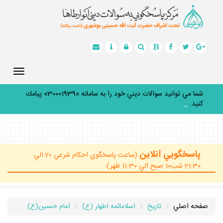
Toggle
gation
ش
_
پاسخگويي آنلاين
(ساعت پاسخگوي احكام شرعي 20 الي
21:30 شب10 صبح الي 11:30 ظهر)
صفحه اصلي
تاريخ
اسلامائمه اطهار (ع)
امام حسين(ع)