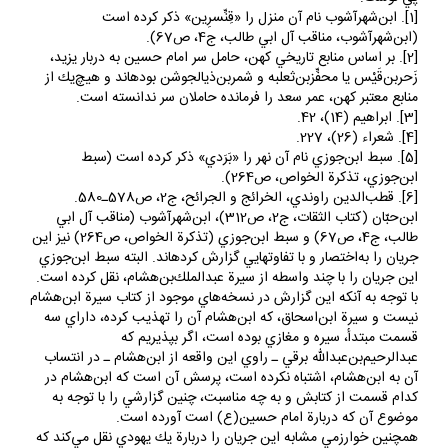
(ابن‌شهرآشوب، مناقب آل ‌ابي ‌طالب، ج4، ص67).
[2]. بر اساس منابع تاريخي كهن، حامل سر امام حسين به دربار يزيد،
زَحربن‌قَيْس يا محفِّزبن‌ثعلبه و شمربن‌ذي‎الجوشن بوده‎اند و هيچ‌يك از
منابع معتبر كهن، عمر سعد را فرمانده حاملان سر ندانسته است.
[3]. ابراهيم (14)، 42.
[4]. شعراء (26)، 227.
[5]. سبط ابن‌جوزي نام آن نهر را «بَرَدي» ذكر كرده است (سبط
ابن‌جوزي، تذكرة ‌الخواص، ص264).
[6]. قطب‌الدين راوندي، الخرائج و الجرائح، ج2، ص578ـ580.
ابن‌حبّان (كتاب الثقات، ج2، ص312)، ابن‌شهرآشوب (مناقب آل ‌ابي
‎طالب، ج4، ص67) و سبط ا‌بن‌جوزي (تذكرة ‌الخواص، ص264) نيز اين
جريان را به‌اختصار و با تفاوت‎هايي گزارش كرده‎اند. البته سبط‌ ابن‌جوزي
اين جريان را با چند واسطه از سيرة عبدالملك‌بن‌هشام، نقل كرده است.
با توجه به آنكه اين گزارش در نسخه‌هاي موجود از كتاب سيرة ابن‌هشام
نيست و سيرة ابن‌اسحاق، كه ابن‌هشام آن را تهذيب كرده،‌ داراي سه
قسمت مبتدأ، سيره و مغازي بوده است، اگر بپذيريم كه
عبدالرحيم‌بن‌عبدالله برقي ـ راوي اين واقعه از ابن‌هشام ـ در انتساب
آن به ابن‌هشام، اشتباه نكرده است، پرسش آن است كه ابن‌هشام در
كدام قسمت از كتابش و به چه مناسبت، چنين گزارشي را با توجه به
موضوع آن كه دربارة امام حسين(ع) است آورده است.
همچنين خوارزمي مشابه اين جريان را دربارة يك يهودي نقل مي‌كند كه
سر امام را امانت مي‌گيرد و با نزديكانش مسلمان مي‌شود. البته او در