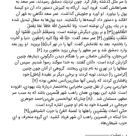
همراهانش گفت: فرود آييد. آن‌گاه به كنيزش دستور داد آن دو كيسة
پول را بياورد. او آورد و جلويش گذاشت. عمر سعد نگاهي به مُهر آن
افكند و دستور داد كيسه‌ها را بگشايند. ديد پول‌ها به سفال تبديل شده
و در يك روي آن نوشته است: وَلا تَحْسَبَنَّ اللّهَ غافِلاً عَمّا يَعْمَلُ
الظّالِمُونَ[3] و بر روي ديگرش نوشته است: وَسَيَعْلَمُ الَّذِينَ ظَلَمُوا أَيَّ
مُنْقَلَبٍ يَنْقَلِبُونَ.[4] عمر سعد گفت:‌ «إنّا لله وَإنّا اِلَيهِ رَاجِعُونَ. دنيا و آخرت
را باختم». بعد به غلامانش گفت:‌ آنها را در نهر آب[5] بريزيد. او روز بعد
وارد دمشق شد و سر مطهر را پيش يزيد ملعون برد.[6]
ابن‌حبّان، واكنش حاملان سر را هنگام ديدن دگرگوني دينارها، چنين
گزارش كرده است: «آنان گفتند: به خدا سوگند رسوا شديم. سپس آن
سفال‎ها را در نهري به نام بَرَدي ريختند. گروهي از آنان چون چنين
[كرامتي را] ديدند، توبه كردند و برخي ديگر بر عقيدة [باطل] خود
پافشاري كردند كه رئيس ‎آنها سِنان‌بن‌اَنس نخعي بود».[7]
خوارزمي پس از نقل چنين ماجرايي به‌اختصار دربارة يك يهودي، افزوده
است: ‌شايد اين يهودي همان راهب شهر قِنِّسرِين باشد كه به ‌سبب سر
مطهر، مسلمان شد...؛[8] چنان‌كه ابوالحسن علي‌بن‌احمد جوهري
جرجاني در قصيدة خود به نام او چنين اشاره كرده است:
حتّي اَصاتَ بِقِنِّسْرِينٍ راهِبُها يا عُصبَةَ الغَيِّ يا حِزبَ الشياطين[9]
«تا اينكه در قنسرين راهب آن شهر فرياد كشيد: اي گروه منحرف و اي
حزب شيطان‌ها».
پي نوشت:--------------------
[1]. ابن‌شهرآشوب نام آن منزل را «قِنِّسرِين» ذكر كرده است