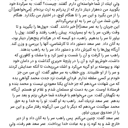
بگوييد من ده‌هزار دينار دارم كه از پدرانم به ارث برده‌ام. [مي‌خواهم] آن
را از من بگيرد و اين سر را تا هنگام كوچ،‌ در اختيار من بگذارد. هنگام
رفتن شما، من آن سر را به او برمي‌گردانم.
اين جريان را به عمر سعد[2] خبر دادند. گفت: «پول‌ها را بگيريد و تا
وقت رفتن، سر را به او بسپاريد». پيش راهب رفتند و گفتند:‌ پول را
بياور تا سر را بدهيم. راهب، دو كيسه كه در هركدام پنج‌هزار دينار بود،
به آنان داد. عمر سعد دستور داد تا كارشناسي، آنها را بررسي و وزن كند.
آن‌گاه پول‌ها را به كنيزش داد و دستور داد سر را به راهب بدهند.
راهب سر را گرفت و آن را شست و تميز كرد و با مشك و كافوري كه
داشت، خوش‌بو كرد و آن را در پارچة حريري گذاشت و در دامان خود
نهاد و پيوسته بر او گريه مي‌كرد و اشك مي‌ريخت تا آنكه صدايش كردند
و سر را از او طلبيدند. وي خطاب به سر مطهر گفت:‌ اي سر، من جز
خودم بر كسي سلطه ندارم. فرداي قيامت نزد جدت محمد گواهي بده
كه من شهادت مي‌دهم كه جز خداي يكتا معبودي نيست و محمد بنده و
فرستادة اوست. من به دست تو مسلمان شدم و غلام تو هستم. آن‌گاه
به نگهبانان گفت: من مي‌خواهم با فرمانده شما حرفي بزنم و بعد سر را
بدهم. عمر سعد نزديك آمد. راهب به او گفت: تو را به خدا و به حق
محمد سوگندت مي‌دهم كه ديگر با اين سر، آن‌گونه رفتار مكن و اين سر
را از صندوق بيرون نياور.
عمر سعد گفت: چنين مي‌كنم. پس راهب سر را به آنان داد و از دير
خارج شد و به كوه زد و به عبادت خدا پرداخت. عمر سعد هم رفت، ولي
با سر مثل گذشته رفتار كرد. چون نزديك دمشق رسيدند، عمر سعد به