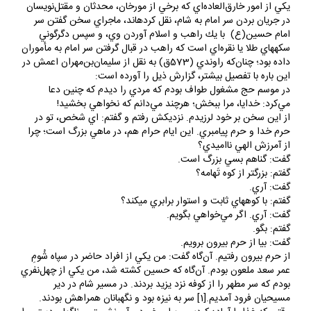
در جريان بردن سر امام به شام، نقل كرده‎اند، ماجراي سخن گفتن سر
امام حسين(ع) با يك راهب و اسلام آوردن وي، و سپس دگرگوني
سكه‎هاي طلا يا نقره‌اي است كه راهب در قبال گرفتن سر امام به مأموران
داده بود؛ چنان‌كه راوندي (573ق) به نقل از سليمان‌بن‌مهران اعمش در
اين ‌باره با تفصيل بيشتر، گزارش ذيل را آورده است:
در موسم حج مشغول طواف بودم كه مردي را ديدم كه چنين دعا
مي‌كرد:‌ خدايا، مرا ببخش؛ هرچند مي‌دانم كه نخواهي بخشيد!
از اين سخن بر خود لرزيدم. نزديكش رفتم و گفتم: ‌اي شخص، تو در
حرم خدا و حرم پيامبري. اين ايام حرام هم، در ماهي بزرگ است؛ چرا
از آمرزش الهي نااميدي؟
گفت: ‌گناهم بسي بزرگ است.
گفتم: بزرگ‎تر از كوه تَهامه؟
گفت: آري.
گفتم: با كوه‎هاي ثابت و استوار برابري مي‎كند؟
گفت: آري. اگر مي‌خواهي بگويم.
گفتم: ‌بگو.
گفت: بيا از حرم بيرون برويم.
از حرم بيرون رفتيم. آن‌گاه گفت: من يكي از افراد حاضر در سپاه شُومِ
عمر سعد ملعون بودم. آن‌گاه كه حسين كشته شد، من يكي از چهل‌نفري
بودم كه سر مطهر را از كوفه نزد يزيد بردند. در مسير شام در دير
مسيحيان فرود آمديم.[1] سر به نيزه بود و نگهبانان همراهش بودند.
وقتي كه غذا را آماده كرديم و براي خوردن آن نشستيم، ناگهان دستي را