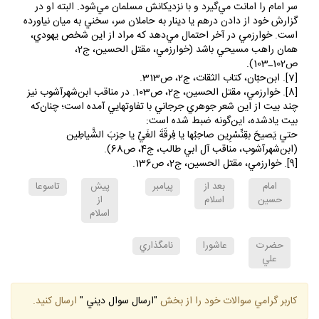
گزارش خود از دادن درهم يا دينار به حاملان سر، سخني به ميان نياورده
است. خوارزمي در آخر احتمال مي‌دهد كه مراد از اين شخص يهودي،
همان راهب مسيحي باشد (خوارزمي، مقتل ‌الحسين، ج2،
ص102ـ103).
[7]. ابن‌حبّان، كتاب الثقات، ج2، ص313.
[8]. خوارزمي، مقتل ‌الحسين، ج2، ص103. در مناقب ابن‌شهرآشوب نيز
چند بيت از اين شعر جوهري جرجاني با تفاوت‎هايي آمده است؛ چنان‌كه
بيت يادشده، اين‌گونه ضبط شده است:
حتي يَصيحَ بقِنِّسْرِين صاحِبُها يا فِرقَةَ الغَيِّ يا حِزبَ الشَّياطِين
(ابن‌شهرآشوب، مناقب آل ‌ابي ‌طالب، ج4، ص68).
[9]. خوارزمي، مقتل ‌الحسين، ج2، ص136.
امام
بعد از
پيامبر
پيش
تاسوعا
حسين
اسلام
از
اسلام
حضرت
عاشورا
نامگذاري
علي
كاربر گرامي سوالات خود را از بخش
"ارسال سوال ديني "
ارسال كنيد.