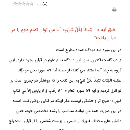
0.0
(
0
)
طبق آيه «...تِبْياناً لِكُلِّ شَيْ‏ءٍ» آيا مي توان تمام علوم را در
قرآن يافت؟
در اين مورد سه ديدگاه عمده مطرح است:
1. ديدگاه حداكثري: طبق اين ديدگاه تمام علوم در قرآن وجود دارد. اين
گروه به چند آيه استناد مي كنند؛ از جمله آيه 89 سوره نحل «وَ نَزَّلْنا
عَلَيْكَ الْكِتابَ تِبْياناً لِكُلِّ شَيْ‏ءٍ» اين كتاب را كه روشنگر هر چيزى است بر
تو نازل كرديم و آيه 59 سوره انعام «...َ لا رَطْبٍ وَ لا يابِسٍ إِلاَّ في‏ كِتابٍ
مُبينٍ»؛ هيچ تر و خشكى نيست مگر اينكه در كتابى روشن ثبت‏ است.
در اين صورت همه مي توانند متناسب با رشته تخصصي خود، حتي
دانش هاي مختلف فيزيك و شيمي و زيست شناسي را از قرآن استخراج