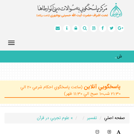
Toggle
gation
شما
_
پاسخگويي آنلاين
(ساعت پاسخگوي احكام شرعي 20 الي
21:30 شب10 صبح الي 11:30 ظهر)
صفحه اصلي
تفسير
» علوم تجربي در قرآن