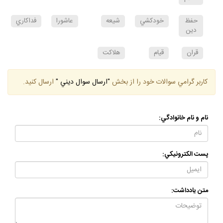
اسلام
حفظ
خودكشي
شيعه
عاشورا
فداكاري
دين
قران
قيام
هلاكت
كاربر گرامي سوالات خود را از بخش
"ارسال سوال ديني "
ارسال كنيد.
نام و نام خانوادگي:
پست الكترونيكي:
متن يادداشت: