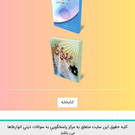
كتابخانه
كليه حقوق اين سايت متعلق به مركز پاسخگويي به سوالات ديني انوارطاها