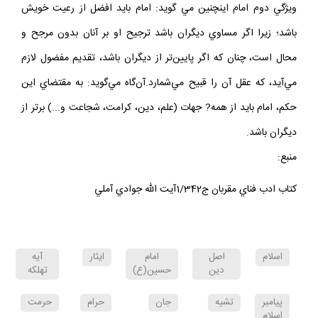
ويژگي دوم امام اينچنين مي گويد: امام بايد افضل از رعيت خويش
باشد؛ زيرا اگر مساوي ديگران باشد ترجيح او بر آنان بدون مرجح و
محال است، چنان كه اگر پايين‌تر از ديگران باشد، تقديم مفضول لازم
مي‌آيد، كه عقل آن را قبيح مي‌شمارد.آن‌گاه مي‌گويد: به مقتضاي اين
حكم، امام بايد از همه?‌ جهات (علم، دين، كرامت، شجاعت و...) برتر از
ديگران باشد.
منبع:
كتاب ادب فناي مقربان ج1/342آيت الله جوادي آملي
اسلام
اصل
امام
ايثار
آيه
دين
حسين(ع)
تهلكه
پيامبر
تشيه
جان
حرام
حرمت