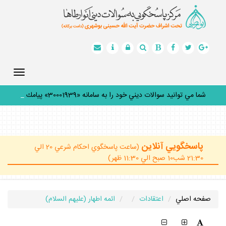
Toggle
gation
شما مي توانيد سوالات ديني خود را به سامانه «30001939» پيامك
كني
_
پاسخگويي آنلاين
(ساعت پاسخگوي احكام شرعي 20 الي
21:30 شب10 صبح الي 11:30 ظهر)
صفحه اصلي
اعتقادات
ائمه اطهار (عليهم السلام)