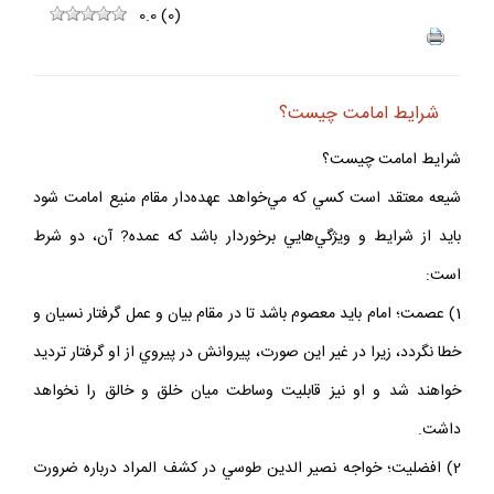
0.0
(
0
)
شرايط امامت چيست؟
شرايط امامت چيست؟
شيعه معتقد است كسي كه مي‌خواهد عهده‌دار مقام منيع امامت شود
بايد از شرايط و ويژگي‌هايي برخوردار باشد كه عمده?‌ آن، دو شرط
است:
1) عصمت؛ امام بايد معصوم باشد تا در مقام بيان و عمل گرفتار نسيان و
خطا نگردد، زيرا در غير اين صورت، پيروانش در پيروي از او گرفتار ترديد
خواهند شد و او نيز قابليت وساطت ميان خلق و خالق را نخواهد
داشت.
2) افضليت؛ خواجه نصير الدين طوسي در كشف المراد درباره ضرورت