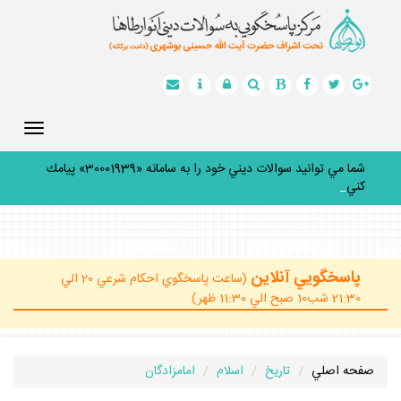
Toggle
gation
شما مي توانيد سوالات ديني خود را به سامانه «30001939» پيامك
كنيد.
_
پاسخگويي آنلاين
(ساعت پاسخگوي احكام شرعي 20 الي
21:30 شب10 صبح الي 11:30 ظهر)
صفحه اصلي
تاريخ
اسلام
امامزادگان