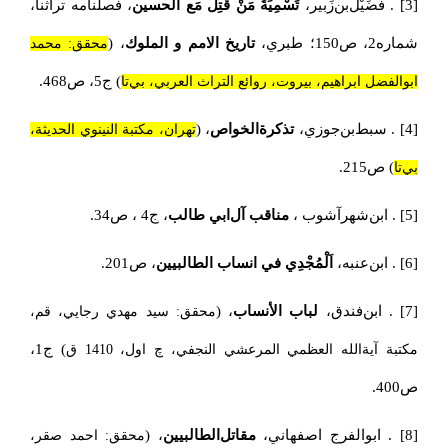
[3]
. فُضَيْل‌بن‌زَبير،
تَسْمِيَةُ مَنْ قُتِلَ مَع الحسين
، فصلنامه تراثنا،
شماره2، ‌ص150؛ طبري،‌
تاريخ الامم و الملوك
،‌ (
محقق: محمد
) ج5، ‌ص468.
ابوالفضل ابراهيم، بيروت، روائع التراث العربي، بي‌تا
[4]
. سبط‌بن‌جوزي،
تذكرة‌الخواص
، (
تهران، مكتبة النينوي الحديثة،
) ص215.
بي‌تا
[5]
. ابن‌شهرآشوب ،
مناقب آل‌ابي طالب
، ج4 ، ص34.
[6]
. ابن‌عنبه،
اَلْمُجْدِي في انساب الطالبيين
، ص201.
[7]
. ابن‌فندق،
لباب الأنساب
، (
محقق: سيد مهدي رجايي، قم،
) ج1،
مكتبة آيةالله العظمي المرعشي النجفي، چ اول، 1410 ق
ص400.
[8]
. ابوالفرج اصفهاني،
مقاتل‌الطالبيين
، (
محقق: احمد صقر،