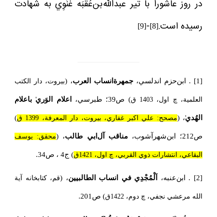
در روز عاشورا با تير عبدالله‌بن‌عُقْبَه غَنَوِي به شهادت
رسيده است.
-
[9]
[8]
[1]
. ابن‌حزم اندلسي،
جمهرة‌انساب العرب
، (
بيروت، دار الكتب
) ص39؛ طبرسي،
اعلام الوَري
باعلام
العلمية، چ اول، 1403 ق
الهُدي
، (
)
مصحح: علي اكبر غفاري، بيروت، دار المعرفة، 1399 ق
ص212؛ ابن‌شهرآشوب،
مناقب آل‌ابي طالب
، (
محقق: يوسف
) ج4 ، ص34.
البقاعي، انتشارات ذوي القربي، چ اول، 1421ق
[2]
. ابن‌عنبه،
اَلْمُجْدِي في انساب الطالبيين
، (
قم، كتابخانه آية
) ص201.
الله مرعشي نجفي، چ دوم، 1422ق