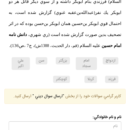
السلام) فرزندي بنام ابوبكر داشته و از سوي ديگر قاتل هر دو
ابوبكر يك نفر(عبدالله‌بن‌عقبه غنوي) گزارش شده است، به
احتمال قوي ابوبكر بن‌حسين همان ابوبكر بن‌حسن بوده كه در اثر
تصحيف بدين صورت گزارش شده است (ري شهري،‌
دانش نامه
امام حسين
عليه السلام (
)، ج7 ،‌ص136).
قم، دار الحديث، 1388ش
ازدواچ
امام
بزرگتر
سن
علي
سجاد
اكبر
فرزند
كربلا
كوچكتر
كاربر گرامي سوالات خود را از بخش
"ارسال سوال ديني "
ارسال كنيد.
نام و نام خانوادگي: