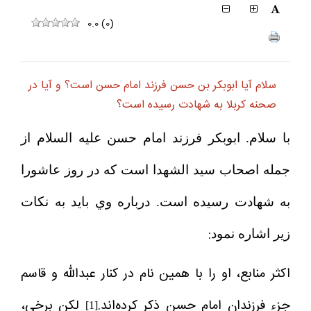
0.0
(
0
)
سلام آيا ابوبكر بن حسن فرزند امام حسن است؟ و آيا در
صحنه كربلا به شهادت رسيده است؟
با سلام. ابوبكر‌ فرزند امام حسن عليه السلام از
جمله اصحاب سيد الشهدا است كه در روز عاشورا
به شهادت رسيده است. درباره وي بايد به نكات
:
زير اشاره نمود
اكثر منابع، او را با همين نام در كنار عبدالله و قاسم
جزء فرزندان امام حسن ذكر كرده‌اند.
‌ لكن برخي،
[1]