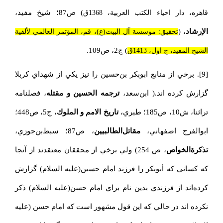
) ص87؛ شيخ مفيد،
قاهره، دار احياء الكتب العربية، 1368ق
الإرشاد
،‌ (
تحقيق: موسسة آل ‌البيت(ع)، قم، المؤتمر العالمي لألفية
) ج2، ص109.
الشيخ المفيد، چ اول، 1413ق
[9]
. برخي از منابع ابوبكر بن‌حسين را نيز يكي از شهداي كربلا
گزارش كرده اند.( ابن‌سعد،
ترجمه الحسي
ن و مقتله
،
فصلنامه
تراثنا، ش10،
‌ص185؛ طبري،
تاريخ الامم و الملوك
، ‌ج5، ‌ص448؛
ابوالفرج اصفهاني،
مقاتل‌الطالبيين
، ص87؛ سبط‌بن‌جوزي،
تذكرة‌الخواص
، ص 254) ولي برخي از محققان معتقدند از آنجا
كه كساني كه أبوبكر را فرزند امام حسين(عليه السلام) گزارش
كرده‌اند از فرزندي بدين نام براي امام حسن(عليه السلام) ذكر
نكرده اند در حالي كه اين قول مشهور است كه امام حسن (عليه