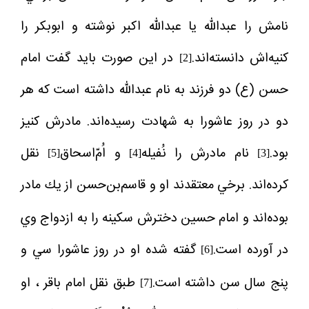
نامش را عبدالله يا عبدالله اكبر نوشته و ابوبكر را
كنيه‌اش دانسته‌اند.
در اين صورت بايد گفت امام
[2]
حسن (ع) دو فرزند به نام عبدالله داشته است كه هر
دو در روز عاشورا به شهادت رسيده‌اند. ‌مادرش كنيز
بود.
نام مادرش را نُفيله
و ‌اُمّ‌اسحاق
نقل
[5]
[4]
[3]
كرده‌اند. برخي معتقدند او و قاسم‌بن‌حسن از يك مادر
بوده‌اند و امام حسين
دخترش سكينه را به ازدواج وي
در آورده است.
گفته شده او در روز عاشورا سي و
[6]
پنج سال سن داشته است.
طبق نقل امام باقر
، او
[7]