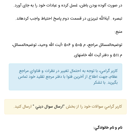
در صورت آلوده بودن باطن، غسل كرده و عبادات خود را به جاى آورد.
تبصره . آيةاللَّه تبريزى در قسمت دوم پاسخ احتياط واجب كرده‏اند.
منبع:
توضيح‏المسائل مراجع، م 505 و 506 ؛آيت الله وحيد، توضيح‏المسائل،
م 511 و دفتر:آيت الله خامنه‏اى.
كاربر گرامي، با توجه به احتمال تغيير در نظرات و فتاواي مراجع
عظام، جهت اطلاع از آخرين فتوا با دفتر مرجع تقليد خود تماس
بگيريد. با تشكر
كاربر گرامي سوالات خود را از بخش
"ارسال سوال ديني "
ارسال كنيد.
نام و نام خانوادگي: