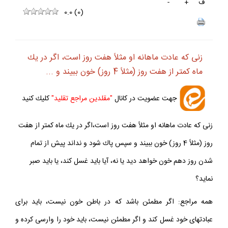
ف
+
-
0.0
(
0
)
زنى كه عادت ماهانه او مثلاً هفت روز است، اگر در يك
ماه كمتر از هفت روز (مثلاً 4 روز) خون ببيند و ...
جهت عضويت در كانال
"مقلدين مراجع تقليد"
كليك كنيد
زنى كه عادت ماهانه او مثلاً هفت روز است،اگر در يك ماه كمتر از هفت
روز (مثلاً 4 روز) خون ببيند و سپس پاك شود و نداند پيش از تمام
شدن روز دهم خون خواهد ديد يا نه، آيا بايد غسل كند، يا بايد صبر
نمايد؟
همه مراجع: اگر مطمئن باشد كه در باطن خون نيست، بايد براى
عبادت‏هاى خود غسل كند و اگر مطمئن نيست، بايد خود را وارسى كرده و